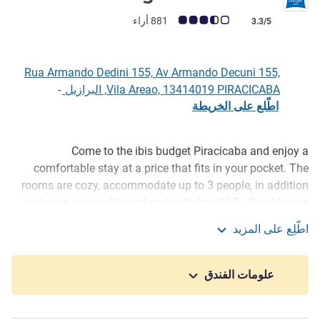
ملاحظة أراء العملاء (رأي ALL)
881 أراء
3.3/5
Rua Armando Dedini 155, Av Armando Decuni 155,
Vila Areao, 13414019 PIRACICABA, البرازيل
-
اطّلع على الخريطة
Come to the ibis budget Piracicaba and enjoy a
الوصف
comfortable stay at a price that fits in your pocket. The
rooms are cozy, accommodate up to 3 people, in addition
to being air conditioned and with free Wi-Fi. Breakfast is
complete and perfect to start the day. Take advantage of
اطّلِع على المزيد
the convenience store, with drinks and quick snacks. In
ibis budget Piracicaba
addition, the ibis budget hotel in Piracicaba has a business
center and kids' space. Children 12 and under and small
علومات الفندق
pets are welcome here for a fee.
The ibis budget Piracicaba is located in the main