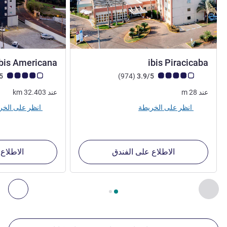
3 نجوم
Ibis Americana
ibis Piracicaba
ملاحظة أراء العملاء (رأي ALL)
أراء
ملاحظة أراء العملاء (رأي
3.8/5
)
(974
3.9/5
عند
28
m
عند
32.403
km
انظر على الخريطة
انظر على الخريطة
الاطلاع على الفندق
الاطلاع
الصفحة
1
من
2
, منشآتنا الأخرى القريبة 1 :, منشآتنا الأخرى القريبة 2 :, منشآتنا الأخرى القريبة 3 :, منشآتنا الأخرى القريبة 4 :
السابق - منشآتنا الأخرى القريبة
التال