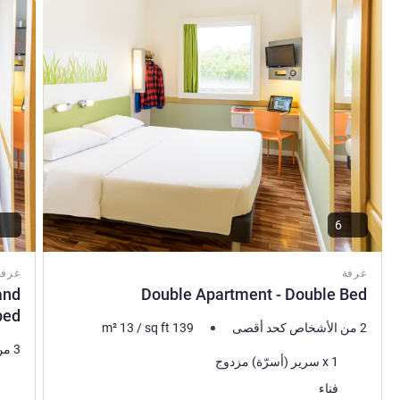
راجع التفاصيل
راجع ال
6
غرفة
غرفة
and
Double Apartment - Double Bed
bed
2 من الأشخاص كحد أقصى
139
sq ft
/
13
m²
3 من الأشخاص كحد أقصى
فرش السرير
1 x سرير (أسرّة) مزدوج
فرش 
المناظر:
فناء