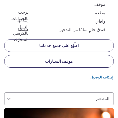
موقف
نرحب
مطعم
بالحيوانات
إمكانية
وافاي
التنقل
مكيف
فندق خالٍ تمامًا من التدخين
بالكرسي
المتحرّك
اطّلِع على جميع خدماتنا
موقف السيارات
إمكانية الوصول
المطعم
راجع التفاصيل