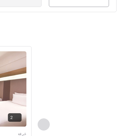
راجع التفاصيل
2
السابق - غرفة
غرفة