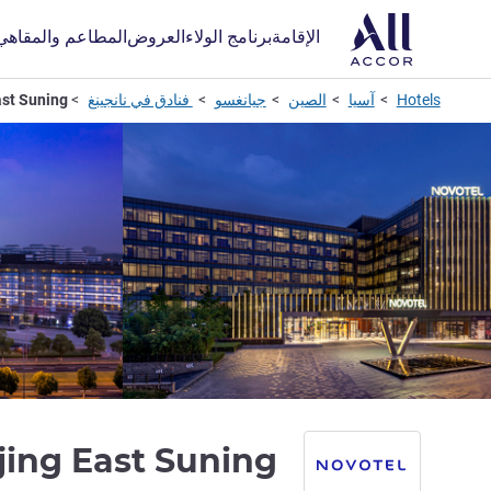
الإقامة
برنامج الولاء
العروض
المطاعم والمقاهي
Hotels
آسيا
الصين
جيانغسو
فنادق في نانجينغ
ast Suning
jing East Suning