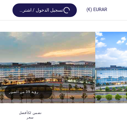
Loading...
(€)
EUR
AR
تسجيل الدخول / اشترك
رؤية 39 من الصور
نضمن لكأفضل
سعر