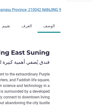
9 Suning Road, Xuanwu District, Jiangsu Province, 210042 NANJING, الصين
الوصف
الغرف
تقييم
ing East Suning
فندق يُضفي أهمية كبيرة 
nt to the extraordinary Purple
ers, and Faddish life square,
n science and technology in a
l is surrounded by a developed
ly connect to downtown living
ut abandoning the city bustle.