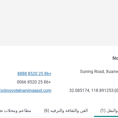
No
+86 25 8520 8888
الهاتف
فاكس
+86 25 8520 0066
تواصل معنا عبر البريد الإلكترون
fo@novotelnanjingeast.com
32.085174, 118.891253
):
لنقل (1)
الفن والثقافة والترفيه (6)
مطاعم ومحلات تجاري