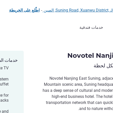
-
اطّلع على الخريطة
خدمات فندقية
Novotel Nanj
خدمات الف
لكل لحظة
ite TV
Novotel Nanjing East Suning, adjace
stern
uffet
Mountain scenic area, Suning headquart
has a deep sense of cultural and moder
ce for
high-end business hotel. The hote
nacks
transportation network that can quick
and to nature witho
e and