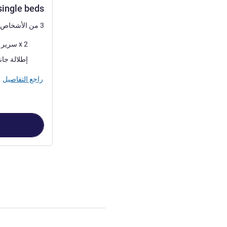
ingle beds.
3 من الأشخاص كحد أقصى
فرش السرير
2 x سرير (أسرّة) صغير
المناظر:
إطلالة جان
راجع التفاصيل
الصفحة
1
من
3
, غرفة 1 : with 2 single beds