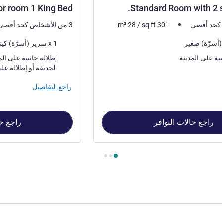
or room 1 King Bed.
Standard Room with 2 s
301
sq ft
/
28
m²
3 من الأشخاص كحد أقصى
فرش السرير
1 x سرير (أسرّة) كينج
المناظر:
بية على المدينة
الحديقة أو إطلالة على الجبل
راجع التفاصيل
راجع حالات التوافر
راجع حا
Standard Room . , غرفة 2 : Superior room 1 King Bed.