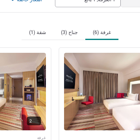
غرفة (6)
جناح (3)
شقة (1)
راجع التفاصيل
2
غرفة