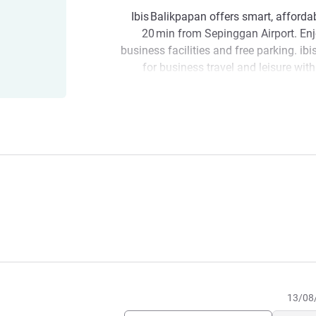
Ibis Balikpapan offers smart, affordabl
20 min from Sepinggan Airport. Enjo
business facilities and free parking. ibi
for business travel and leisure wit
International Airport. ibis Hotel
landmarks of th
Located in the heart of business dist
minutes by car from airport, 5 min
centers and 20 minutes from the harbor. I
Located in the heart of Balikpapan'
minutes from the airport, ibis offers mo
outdoor pool, free Wi‑Fi, friendly servi