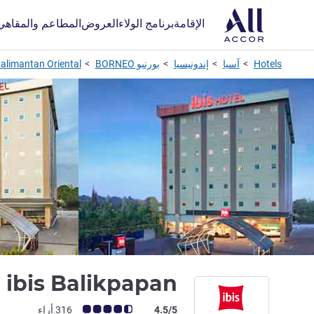
الإقامة
برنامج الولاء
العروض
المطاعم والمقاهي
Hotels
آسيا
إندونيسيا
بورنيو BORNEO
alimantan Oriental
3
ibis Balikpapan
ملاحظة أراء العملاء (رأي ALL)
4.5/5
316 أراء