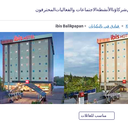
شركاؤنا
الأنشطة
الاجتماعات والفعاليات
المحترفون
K
فنادق في باليكبابان
ibis Balikpapan
 نجوم
مناسب للعائلات