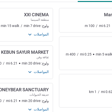
XXI CINEMA
Man
منطقة السينما
6.21
mi
/
100
m
ولوج:
drive
7
min
/
walk
15
min
المواصلات
KEBUN SAYUR MARKET
m
400
/
mi
0.25
min
5
wal
ثقافة وفن
رفيه
ولوج:
drive
20
min
6.21
mi
/
0
المواصلات
ONEYBEAR SANCTUARY
km
1
/
mi
0.6
حديقة الحيوانات
ولوج:
drive
20
min
6.21
mi
/
0
المواصلات