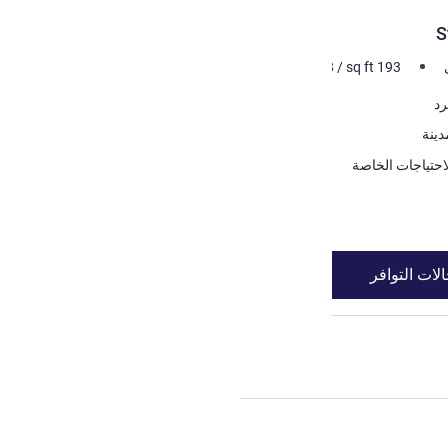
S
m²
18
/
sq ft
193
دينة
احتياجات الخاصة
لات التوافر