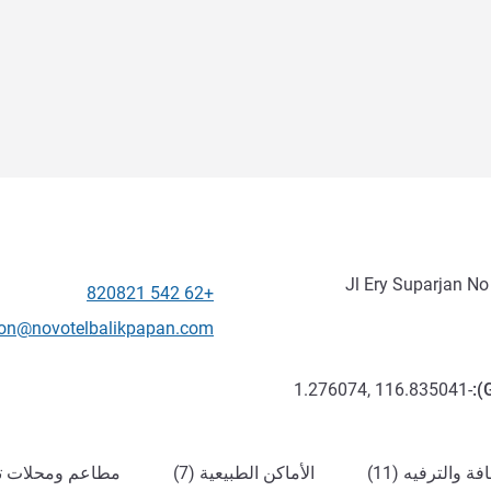
Jl Ery Suparjan No 
+62 542 820821
الهاتف
تواصل معنا عبر البريد الإلكترون
ion@novotelbalikpapan.com
-1.276074, 116.835041
):
ة والترفيه (11)
الأماكن الطبيعية (7)
مطاعم ومحلات تجا