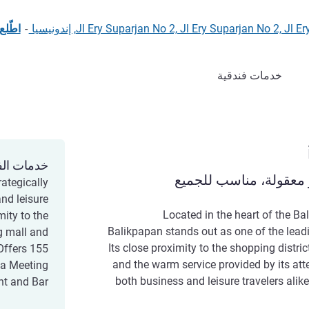
Jl Ery Suparjan No 2, Jl Ery Suparjan No , إندونيسيا
-
اطّلع
خدمات فندقية
خدمات الف
 معقولة، مناسب للجميع
rategically
nd leisure
Located in the heart of the Bal
mity to the
Balikpapan stands out as one of the leadin
g mall and
Its close proximity to the shopping distri
 Offers 155
and the warm service provided by its atte
 a Meeting
both business and leisure travelers alike
t and Bar.