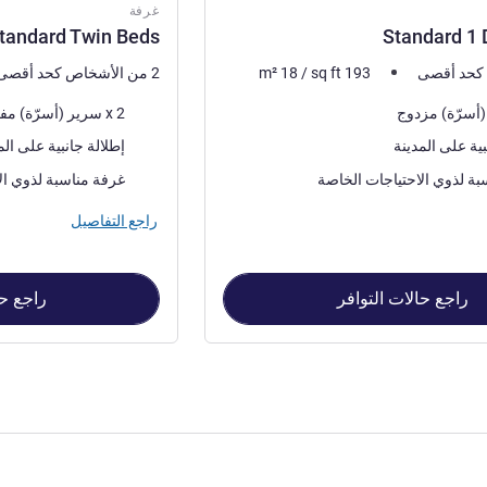
غرفة
tandard Twin Beds
Standard 1 
193
sq ft
/
18
m²
2 من الأشخاص كحد أقصى
فرش السرير
2 x سرير (أسرّة) مفرد
المناظر:
بية على المدينة
إطلالة جانبية على الم
بة لذوي الاحتياجات الخاصة
غرفة مناسبة لذوي ال
راجع التفاصيل
راجع حالات التوافر
راجع حا