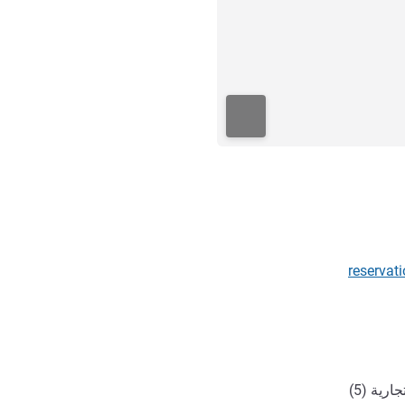
ي
reservat
رية (5)