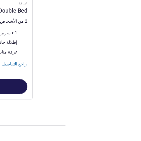
غرفة
Double Bed
2 من الأشخاص كحد أقصى
فرش السرير
1 x سرير (أسرّة) مزدوج
المناظر:
إطلالة جان
غرفة مناس
راجع التفاصيل