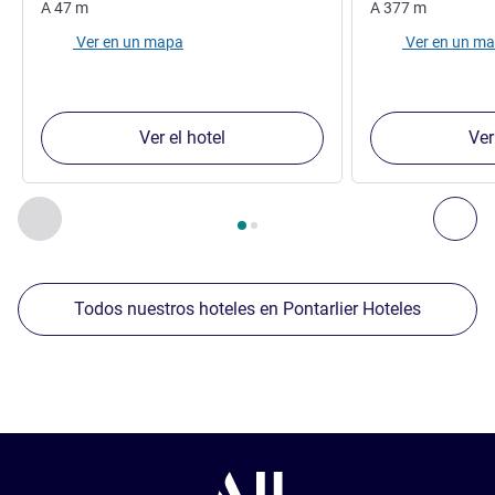
A
47
m
A
377
m
Ver en un mapa
Ver en un m
Ver el hotel
Ver
Página
1
de
2
, Nuestros establecimientos cercanos 1 :, Nuest
Anterior - Nuestros establecimientos cercanos
Sig
Todos nuestros hoteles en Pontarlier Hoteles