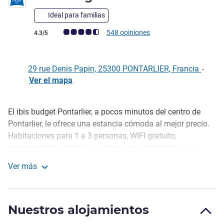
Ideal para familias
Nota de clientes de Avis (Clasificación de ALL)
548 opiniones
4.3/5
29 rue Denis Papin, 25300 PONTARLIER, Francia
-
Ver el mapa
El ibis budget Pontarlier, a pocos minutos del centro de
Descripción
Pontarlier, le ofrece una estancia cómoda al mejor precio.
Habitaciones para 1 a 3 personas, WIFI gratuito,
aparcamiento privado y un desayuno abundante a un
precio asequible. Ideal para una escala práctica, ya sea en
Ver más
familia o en un viaje de negocios. También puede
ibis budget Pontarlier
aprovechar el restaurante del hotel ibis cercano para sus
cenas entre semana. Kamilia Ezzaydi, directora del hotel
Nuestros alojamientos
Pontarlier, una ciudad emblemática del Haut-Doubs, es