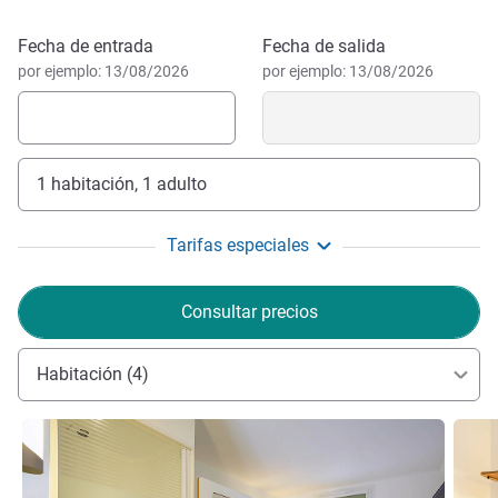
famosa por su patrimonio, en particular por el Château de
Joux y sus destilerías de absenta.
Reservar este hotel
Fecha de entrada
Fecha de salida
por ejemplo: 13/08/2026
por ejemplo: 13/08/2026
1 habitación, 1 adulto
Tarifas especiales
Consultar precios
Habitación (4)
Más información
Más i