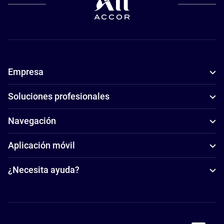
Empresa
Soluciones profesionales
Navegación
Aplicación móvil
¿Necesita ayuda?
Accor Facebook
Accor Instagram
Accor Twitter
Accor Pinterest
Accor Youtube
Accor Li