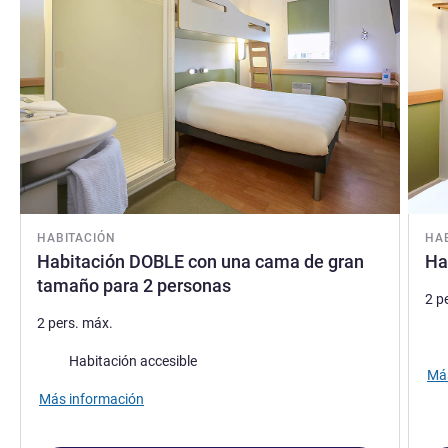
HABITACIÓN
HA
Habitación DOBLE con una cama de gran
Ha
tamaño para 2 personas
2 p
2 pers. máx.
Rop
Habitación accesible
Más
Más información