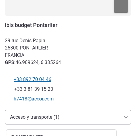
ibis budget Pontarlier
29 rue Denis Papin
25300
PONTARLIER
FRANCIA
GPS
:
46.909624, 6.335264
+33 892 70 04 46
Teléfono
Fax
+33 3 81 39 15 20
Correo electrónico de contacto
h7418@accor.com
Acceso y transporte
Acceso y transporte (1)