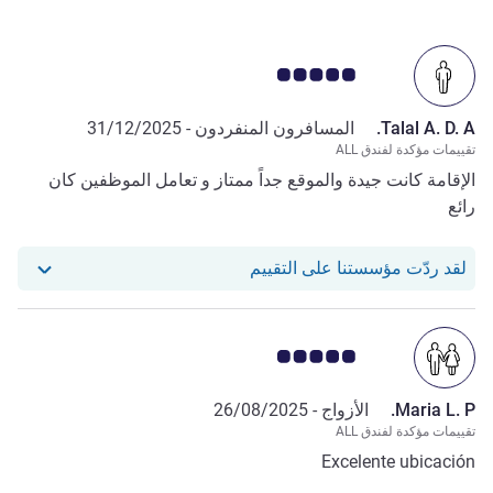
ملاحظة أراء العملاء 5.0/5
Talal A. D. A.
المسافرون المنفردون -
31/12/2025
تقييمات مؤكدة لفندق ALL
الإقامة كانت جيدة والموقع جداً ممتاز و تعامل الموظفين كان
رائع
استجاب فندقنا للمراجعة من Talal A. D. A.
لقد ردّت مؤسستنا على التقييم
ملاحظة أراء العملاء 5.0/5
Maria L. P.
الأزواج -
26/08/2025
تقييمات مؤكدة لفندق ALL
Excelente ubicación