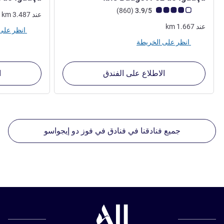
ملاحظة أراء العملاء (رأي ALL)
أراء
)
(860
3.9/5
عند
3.487
km
عند
1.667
km
انظر على الخريطة
انظر على الخريطة
الاطلاع على الفندق
ا
جميع فنادقنا في فنادق في فوز دو إيجواسو