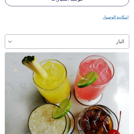
إمكانية الوصول
البار
راجع التفاصيل