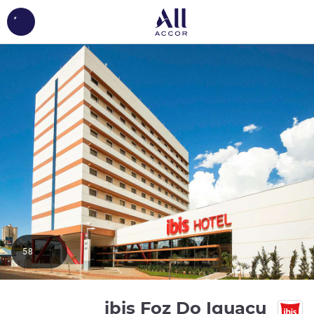
ing...
58
3 نجوم
ibis Foz Do Iguacu