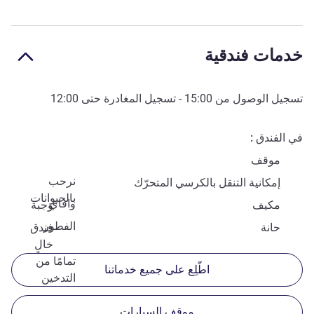
خدمات فندقية
تسجيل الوصول من
15:00
- تسجيل المغادرة حتى
12:00
في الفندق
موقف
نرحب
إمكانية التنقل بالكرسي المتحرّك
بالحيوانات
وافاي
مكيف
وجبة
الفطور
حانة
فندق
خالٍ
تمامًا من
اطّلِع على جميع خدماتنا
التدخين
موقف السيارات