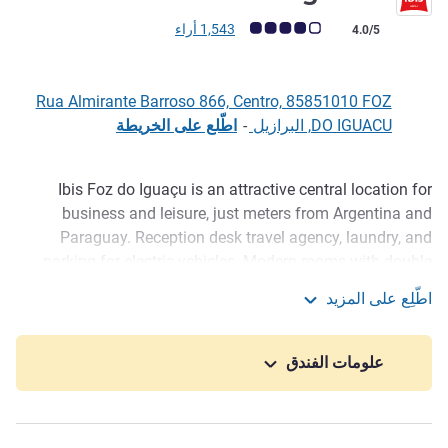
ملاحظة أراء العملاء (رأي ALL)
1,543 أراء
4.0/5
Rua Almirante Barroso 866, Centro, 85851010 FOZ
DO IGUACU, البرازيل
-
اطّلع على الخريطة
Ibis Foz do Iguaçu is an attractive central location for
الوصف
business and leisure, just meters from Argentina and
Paraguay. Reception desk travel agency, laundry, and
parking for electric vehicles. Modern rooms with double
beds, 2 or 3 single beds, for up to 5 people, equipped with
اطّلِع على المزيد
WiFi, Smart TV, refrigerator, hairdryer and air conditioning.
ibis Foz Do Iguacu
Enjoy the daily breakfast from 6:30 to 10:00 and our 24h
bar!
علومات الفندق
Ibis Foz do Iguaçu is located in the city center, with easy
access to the city's sights. With a 37-minute drive you can
visit Iguazu Falls in all its beauty, and Parque das Aves is