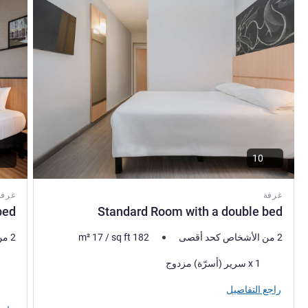
10
غرفة
غرفة
ed.
Standard Room with a double bed
2 من الأشخاص كحد أقصى
182
sq ft
/
17
m²
2 من الأشخاص كحد أقصى
فرش السرير
فرش 
1 x سرير (أسرّة) مزدوج
المنا
راجع التفاصيل