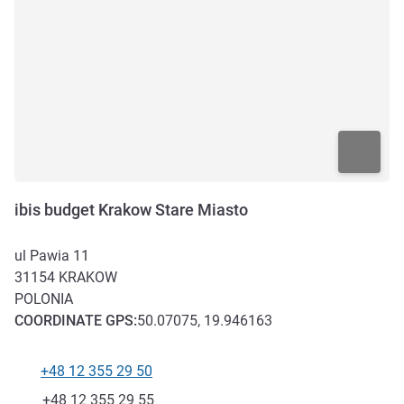
ibis budget Krakow Stare Miasto
ul Pawia 11
31154
KRAKOW
POLONIA
COORDINATE
GPS
:
50.07075, 19.946163
+48 12 355 29 50
Telefono
Fax
+48 12 355 29 55