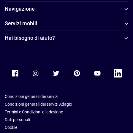
Navigazione
Servizi mobili
Hai bisogno di aiuto?
Accor Facebook
Accor Instagram
Accor Twitter
Accor Pinterest
Accor Youtube
Accor Li
Condizioni generali dei servizi
Condizioni generali dei servizi Adagio
Termini e Condizioni di adesione
Dati personali
Cookie