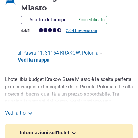
1 stella
Miasto
Adatto alle famiglie
Ecocertificato
Giudizio clienti (Valutazione ALL)
2.041 recensioni
4.4/5
ul Pawia 11, 31154 KRAKOW, Polonia
-
Vedi la mappa
L'hotel ibis budget Krakow Stare Miasto è la scelta perfetta
Descrizione
per chi viaggia nella capitale della Piccola Polonia ed è alla
ricerca di buona qualità a un prezzo abbordabile. Tra i
principali vantaggi del nostro hotel vantiamo una
posizione perfetta, propr io accanto alla stazione
Vedi altro
ferroviaria e al centro commerciale, e l'accoglienza degli
ibis budget Krakow Stare Miasto
ospiti con il sorriso. La colazione viene servita al buffet. Un
ottimo hotel e un prezzo ancora migliore.
Informazioni sull'hotel