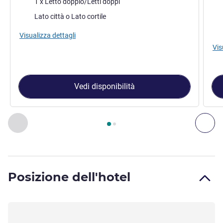
1 x Letto doppio/Letti doppi
Bia
Vista:
Lato città o Lato cortile
Vist
Visualizza dettagli
Vis
Vedi disponibilità
Pagina
1
di
2
, Camera 1 : Camera singola Standard o camera 
Precedente - Camera
Suc
Posizione dell'hotel