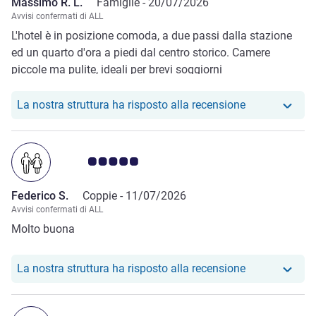
Massimo R. L.
Famiglie -
20/07/2026
semplici mele. niente uova strapazzate ma solo e sempre
Avvisi confermati di ALL
uova bollite. Inoltre, era impossibile tostare il pane. Unici
L'hotel è in posizione comoda, a due passi dalla stazione
aspetti positivi sono la comoda vicinanza alla stazione e al
ed un quarto d'ora a piedi dal centro storico. Camere
centro commerciale, il distributore gratuito di acqua calda,
piccole ma pulite, ideali per brevi soggiorni
fredda e frizzante, e la distanza di circa venti minuti a piedi
dalla piazza principale. Nel complesso, non lo consiglio.
Il nostro hote
La nostra struttura ha risposto alla recensione
Giudizio clienti 5.0/5
Federico S.
Coppie -
11/07/2026
Avvisi confermati di ALL
Molto buona
Il nostro hote
La nostra struttura ha risposto alla recensione