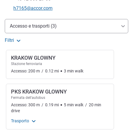
E-mail di contatto
h7165@accor.com
Accesso e trasporti
Accesso e trasporti (3)
Filtri
KRAKOW GLOWNY
Stazione ferroviaria
Accesso:
200
m
/
0.12
mi
3
min
walk
PKS KRAKOW GLOWNY
Fermata dell'autobus
Accesso:
300
m
/
0.19
mi
5
min
walk
/
20
min
drive
Trasporto