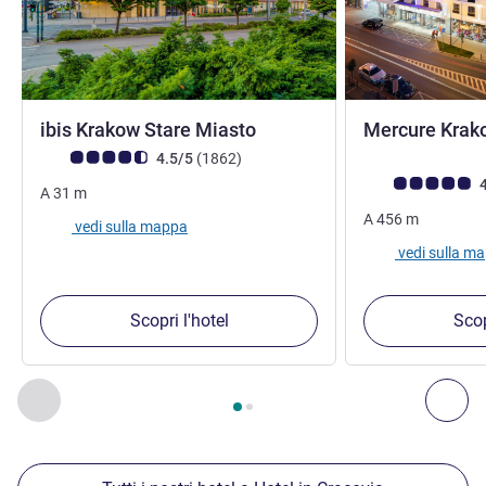
3 stelle
ibis Krakow Stare Miasto
Mercure Krak
Giudizio clienti (Valutazione ALL)
recensioni
4.5/5
(1862
)
Giudizio clienti (
4
A
31
m
A
456
m
vedi sulla mappa
vedi sulla m
Scopri l'hotel
Scop
Pagina
1
di
2
, Nostre ulteriori strutture nelle vicinanze 1 :, Nost
Precedente - Nostre ulteriori strutture nelle vicinanze
Succ