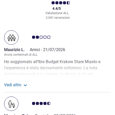
4.4/5
Valutazione ALL
2.041 recensioni
Giudizio clienti 2.0/5
Maurizio L.
Amici -
21/07/2026
Avvisi confermati di ALL
Ho soggiornato all'Ibis Budget Krakow Stare Miasto e
l'esperienza è stata decisamente sottotono. La nota
dolente principale è la camera: la doccia è situata
direttamente all'interno della stanza e la cui ports era stata
Vedi altro
sostituita da una tenda di plastica, azzerando totalmente
Maggiori informazioni sulla recensione da Maurizio L.
la privacy e schizzando all'interno della camera La
colazione è stata monotona e deludente, sempre identica
Giudizio clienti 4.5/5
per cinque giorni: niente dolci a parte dei biscotti secchi e
totale assenza di frutta fresca , eccezion fatta per delle