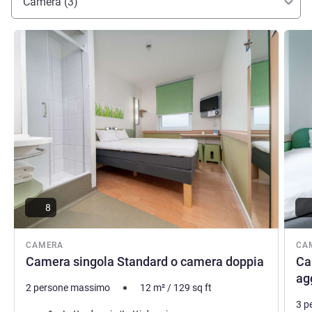
Camera (3)
Visualizza dettagli
Visual
8
CAMERA
CA
Camera singola Standard o camera doppia
Ca
ag
2 persone massimo
12
m²
/
129
sq ft
3 p
Biancheria da letto