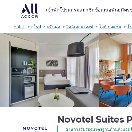
เข้าพัก
โปรแกรมสมาชิก
ข้อเสนอ
พันธมิตร
Hotels
ยุโรป
ฝรั่งเศส
อิลล์เดอฟรองซ์
โอต์เดอแซน
โร
Novotel Suites 
ผ่านการรับรองมาตรฐานด้านสิ่งแวดล