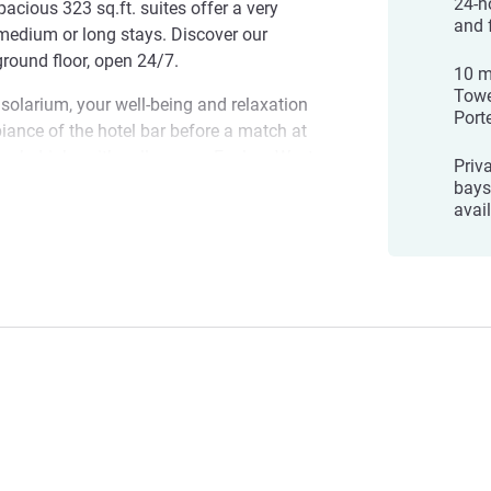
24-h
pacious 323 sq.ft. suites offer a very
and 
 medium or long stays. Discover our
ound floor, open 24/7.
10 m
Towe
 solarium, your well-being and relaxation
Port
biance of the hotel bar before a match at
-work drinks with colleagues. Explore West
Priv
Musicale concerts, Longchamps racecourse,
bays,
 Transport in front of the hotel takes you
avail
y les Moulineaux
illes.
 less than a two-min walk from the hotel:
 Porte de Versailles 20 min by tram. Park
park, subject to availability.
Paris Issy les Moulineaux team for a
ite. Whether you're on a business trip or on
es practicality and comfort.
โรงแรม