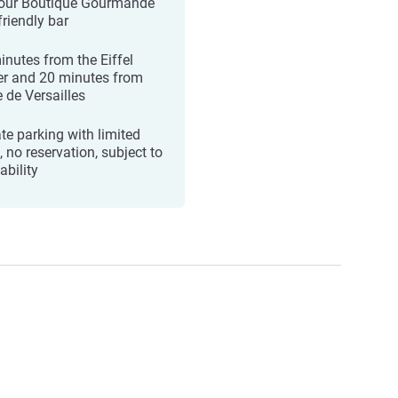
our Boutique Gourmande
friendly bar
inutes from the Eiffel
r and 20 minutes from
e de Versailles
ate parking with limited
 no reservation, subject to
ability