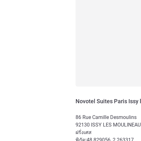
Novotel Suites Paris Issy
86 Rue Camille Desmoulins
92130
ISSY LES MOULINEA
ฝรั่งเศส
พิกัด:
48.829056, 2.263317