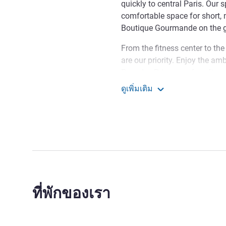
quickly to central Paris. Our s
comfortable space for short,
Boutique Gourmande on the gr
From the fitness center to the
are our priority. Enjoy the am
Parc des Princes or for after
Paris and its events: Seine 
ดูเพิ่มเติม
the courts of Roland Garros...
Novotel Suites Paris Iss
directly to the Palace of Versa
The Issy-Val de Seine stop is
Eiffel Tower 10 min by RER C,
your vehicle in our private car 
Rely on the Novotel Suites 
flexible stay in a spacious su
ที่พักของเรา
vacation, our location combin
Virginie FRADIN ฝ่ายบริหาร