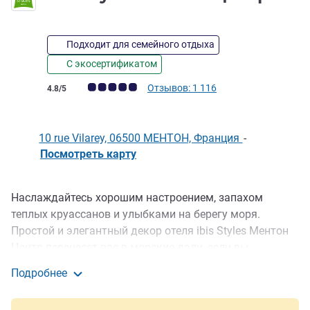
Подходит для семейного отдыха
С экосертификатом
Примечание: отзывы клиентов (Рейтинг ALL)
Отзывов: 1 116
4.8/5
10 rue Vilarey, 06500 МЕНТОН, Франция
-
Посмотреть карту
Наслаждайтесь хорошим настроением, запахом
Описание
теплых круассанов и улыбками на берегу моря.
Простой и элегантный декор отеля ibis Styles Ментон
Центр перенесет вас в морские дали, если вы
приехали с семьей, вдвоем или в одиночку. У нас
Подробнее
найдется место для всех: от одноместного номера до
ibis Styles Ментон Центр
люкса с панорамной террасой и видом на море.