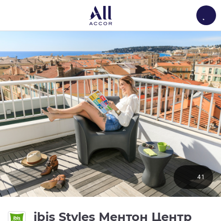
Load
41
3 зв
ibis Styles Ментон Центр