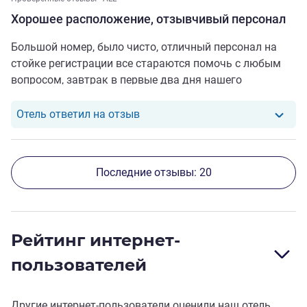
Хорошее расположение, отзывчивый персонал
Большой номер, было чисто, отличный персонал на
стойке регистрации все стараются помочь с любым
вопросом, завтрак в первые два дня нашего
пребывания был хорошим(фрукты, ягоды, сыры,
выпечка, из яиц варёные только скрембл) потом
Отель ответил на отзыв от Шам
Отель ответил на отзыв
почему-то стало хуже
Последние отзывы: 20
Рейтинг интернет-
пользователей
Другие интернет-пользователи оценили наш отель