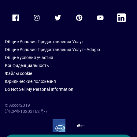
Accor Facebook
Accor Instagram
Accor Twitter
Accor Pinterest
Accor Youtube
Accor Li
Общие Условия Предоставления Услуг
Общие Условия Предоставления Услуг - Adagio
Общие условия участия
Конфиденциальность
Файлы cookie
Юридические положения
Do Not Sell My Personal Information
© Accor2019
沪ICP备10203162号-7
SSL Secure – globalSign