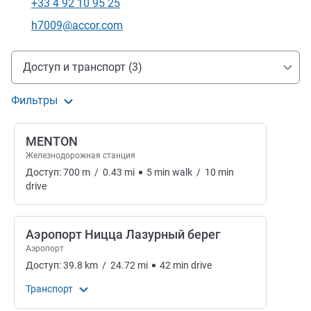
+33 4 92 10 95 25
Телефон
Контактный адрес электронной почты
h7009@accor.com
Доступ и транспорт
Доступ и транспорт (3)
Фильтры
MENTON
Железнодорожная станция
Доступ:
700
m
/
0.43
mi
5
min
walk
/
10
min
drive
Аэропорт Ницца Лазурный берег
Аэропорт
Доступ:
39.8
km
/
24.72
mi
42
min
drive
Транспорт