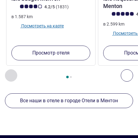
3 зв
Menton
Примечание: отзывы клиентов (Рейтинг ALL)
Отзывов
4.2/5
(1831
)
Примечание: отз
4
в
1.587
km
в
2.599
km
Посмотреть на карте
Посмотреть 
Просмотр отеля
Просм
Страница
1
из
2
, Другие отели поблизости 1 :, Другие оте
Назад - Другие отели поблизости
Дал
Все наши в отеле в городе Отели в Ментон