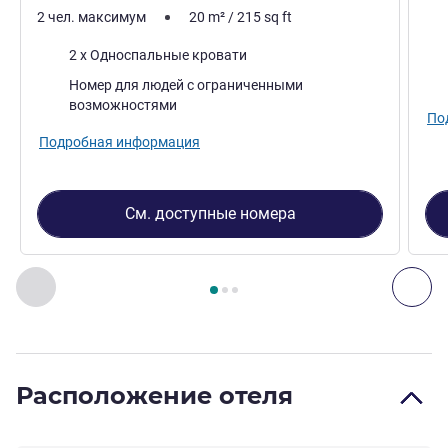
2 чел. максимум
20
m²
/
215
sq ft
Пос
Постель
2 x Односпальные кровати
Вид
Номер для людей с ограниченными
возможностями
По
Подробная информация
См. доступные номера
Страница
1
из
3
, Номер 1 : Номер Standard с 2 односпал
Назад - Номер
Дал
Расположение отеля