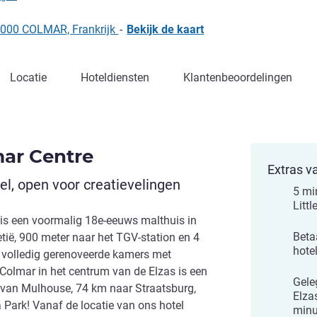
8000 COLMAR, Frankrijk
-
Bekijk de kaart
Locatie
Hoteldiensten
Klantenbeoordelingen
mar Centre
Extras v
l, open voor creatievelingen
5 mi
Littl
 is een voormalig 18e-eeuws malthuis in
Beta
etië, 900 meter naar het TGV-station en 4
hote
 volledig gerenoveerde kamers met
 Colmar in het centrum van de Elzas is een
Gele
m van Mulhouse, 74 km naar Straatsburg,
Elza
 Park! Vanaf de locatie van ons hotel
minu