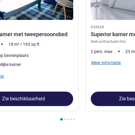
KAMER
kamer met tweepersoonsbed
Superior kamer m
Niet-contractuele foto
18
m²
/
193
sq ft
2 pers. max
23
m
 op binnenplaats
Meer informatie
lijke kamer
ie
Zie beschikbaarheid
Zie bes
 Kamer 1 : Standard kamer met tweepersoonsbed , Kamer 2 : Su