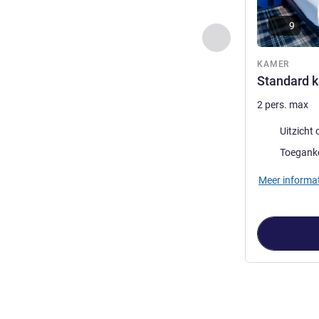
9
Vorige - Kamer
KAMER
Standard 
2 pers. max
Uitzicht:
Uitzicht
Toeganke
Meer informat
Pagina
1
van
5
,