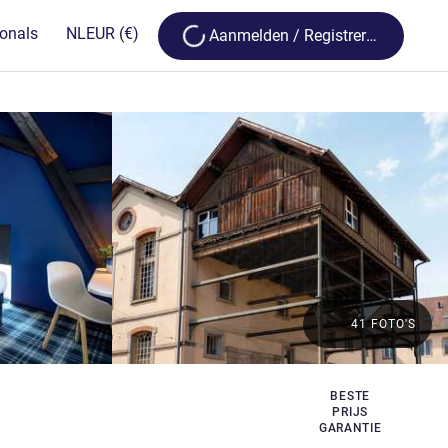
Loading...
ionals
NL
EUR
(€)
Aanmelden / Registreren
41 FOTO'S
BESTE
PRIJS
GARANTIE