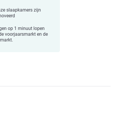
nze slaapkamers zijn
noveerd
gen op 1 minuut lopen
de voorjaarsmarkt en de
tmarkt.