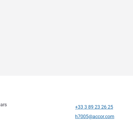
ars
+33 3 89 23 26 25
Telefoon
E-mailadres voor contact
h7005@accor.com