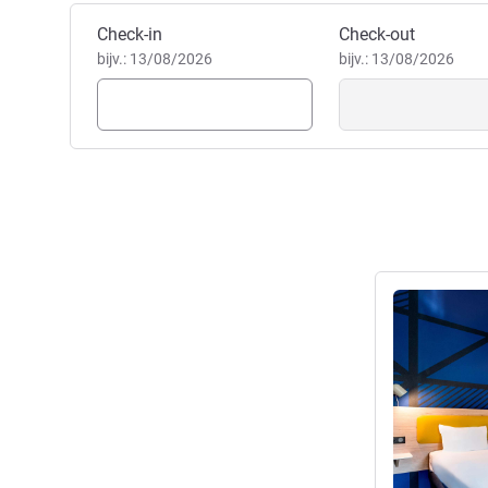
Miss Corinne CHEVILLARD, 
Boek dit hotel
Check-in
Check-out
bijv.: 13/08/2026
bijv.: 13/08/2026
Meer informat