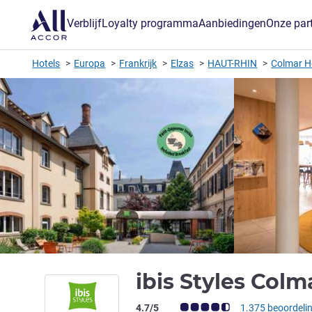
Verblijf
Loyalty programma
Aanbiedingen
Onze par
Hotels
Europa
Frankrijk
Elzas
HAUT-RHIN
Colmar H
ibis Styles Col
Avis-klantbeoordeling (ALL beoordeling
4.7/5
1.375 beoordeli