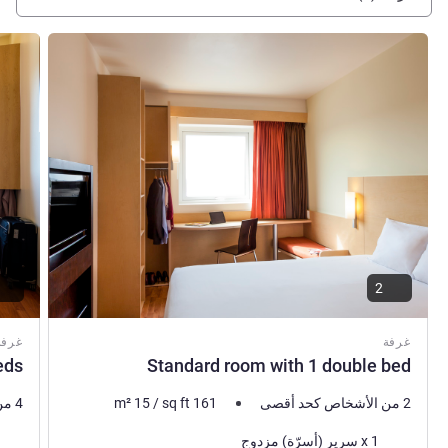
راجع التفاصيل
راجع ال
2
غرفة
غرفة
ds.
Standard room with 1 double bed
2 من الأشخاص كحد أقصى
161
sq ft
/
15
m²
4 من الأشخاص كحد أقصى
فرش السرير
فرش 
1 x سرير (أسرّة) مزدوج