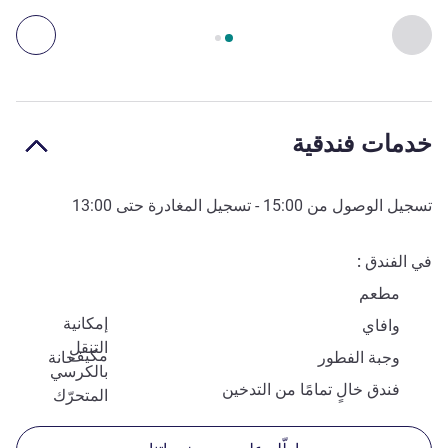
الصفحة
1
من
2
, الفن والثقافة والترفيه 1 :, الفن والثقافة والترفيه 2 :
السابق - الفن والثقافة والترفيه
التال
خدمات فندقية
تسجيل الوصول من
15:00
- تسجيل المغادرة حتى
13:00
في الفندق
مطعم
إمكانية
وافاي
التنقل
مكيف
وجبة الفطور
حانة
بالكرسي
فندق خالٍ تمامًا من التدخين
المتحرّك