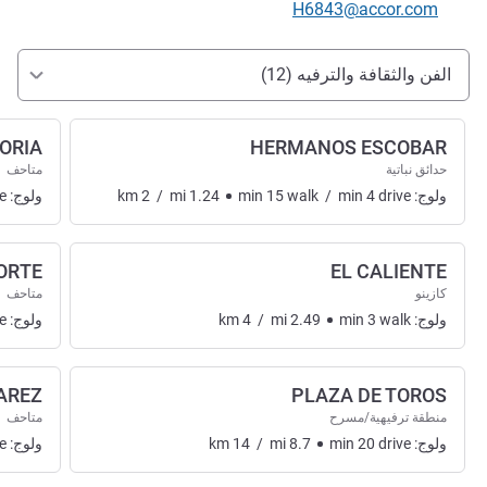
تواصل معنا عبر البريد الإلكتروني
H6843@accor.com
الوصول والتنقل
الفن والثقافة والترفيه (12)
TORIA
HERMANOS ESCOBAR
حدائق نباتية
متاحف
ولوج:
drive
4
min
/
walk
15
min
1.24
mi
/
2
km
ولوج:
e
ORTE
EL CALIENTE
كازينو
متاحف
ولوج:
walk
3
min
2.49
mi
/
4
km
ولوج:
e
AREZ
PLAZA DE TOROS
منطقة ترفيهية/مسرح
متاحف
ولوج:
drive
20
min
8.7
mi
/
14
km
ولوج:
e