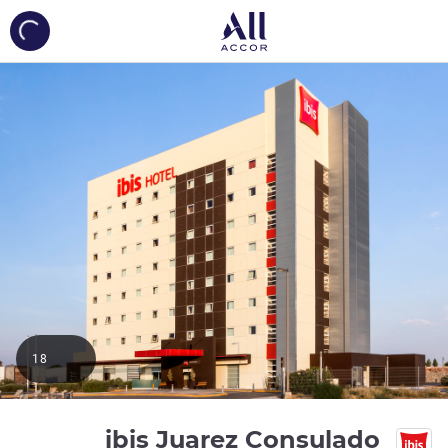
ing...
18
3 نجوم
ibis Juarez Consulado