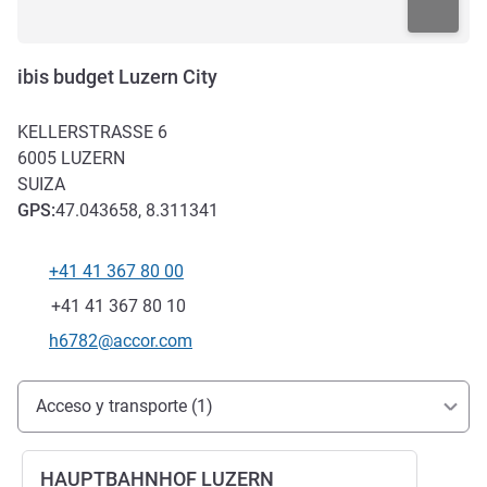
ibis budget Luzern City
KELLERSTRASSE 6
6005
LUZERN
SUIZA
GPS
:
47.043658, 8.311341
+41 41 367 80 00
Teléfono
Fax
+41 41 367 80 10
Correo electrónico de contacto
h6782@accor.com
Acceso y transporte
Acceso y transporte (1)
HAUPTBAHNHOF LUZERN