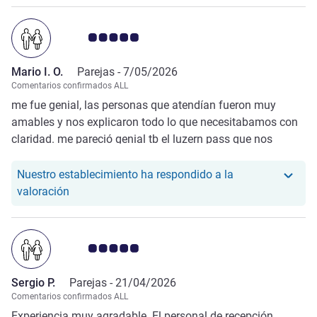
Nota de clientes de Avis 5.0/5
Mario I. O.
Parejas -
7/05/2026
Comentarios confirmados ALL
me fue genial, las personas que atendían fueron muy
amables y nos explicaron todo lo que necesitabamos con
claridad. me pareció genial tb el luzern pass que nos
dieron para movernos en bus durante nuestra estancia en
lucerna
Nuestro establecimiento ha respondido a la
Nuestro hotel ha respondido a la valoración de Mar
valoración
Nota de clientes de Avis 5.0/5
Sergio P.
Parejas -
21/04/2026
Comentarios confirmados ALL
Experiencia muy agradable. El personal de recepción