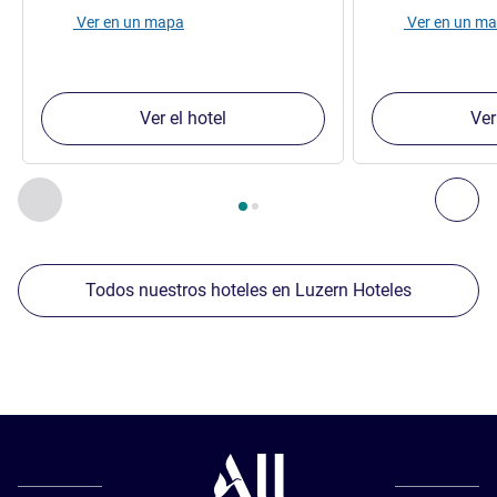
Ver en un mapa
Ver en un m
Ver el hotel
Ver
Página
1
de
2
, Nuestros establecimientos cercanos 1 :, Nuest
Anterior - Nuestros establecimientos cercanos
Sig
Todos nuestros hoteles en Luzern Hoteles