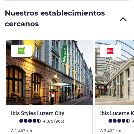
Nuestros establecimientos
cercanos
3 estrellas
ibis Styles Luzern City
Ibis Lucerne 
Nota de clientes de Avis (Clasificación de ALL)
opiniones
Nota de clientes d
4.3/5
(965
)
4
A
1.467
km
A
2.402
km