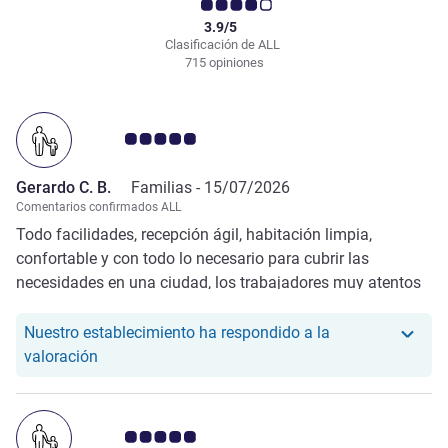
3.9/5
Clasificación de ALL
715 opiniones
Nota de clientes de Avis 5.0/5
Gerardo C. B.
Familias -
15/07/2026
Comentarios confirmados ALL
Todo facilidades, recepción ágil, habitación limpia,
confortable y con todo lo necesario para cubrir las
necesidades en una ciudad, los trabajadores muy atentos
y participativos para hacer mejor la visita, el bus al centro
enfrente del hotel. Todo perfecto.
Nuestro establecimiento ha respondido a la
Nuestro hotel ha respondido a la valoración de Ge
valoración
Nota de clientes de Avis 5.0/5