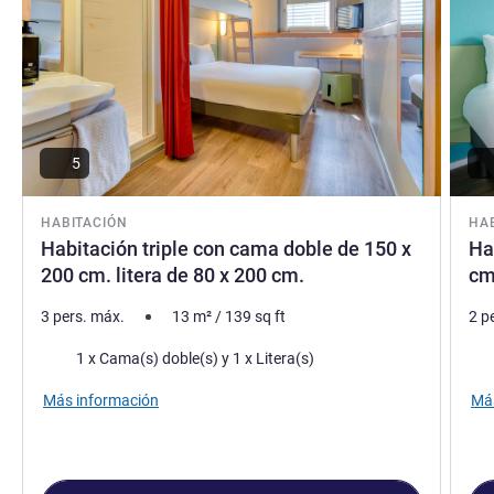
5
HABITACIÓN
HA
Habitación triple con cama doble de 150 x
Ha
200 cm. litera de 80 x 200 cm.
cm
3 pers. máx.
13
m²
/
139
sq ft
2 p
Ropa de cama
Rop
1 x Cama(s) doble(s) y 1 x Litera(s)
Más información
Más