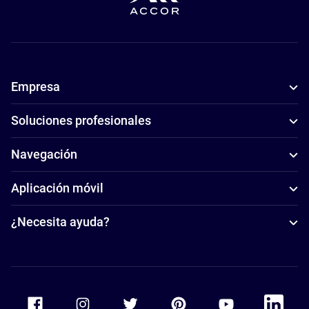
Empresa
Soluciones profesionales
Navegación
Aplicación móvil
¿Necesita ayuda?
Accor Facebook
Accor Instagram
Accor Twitter
Accor Pinterest
Accor Youtube
Accor Li