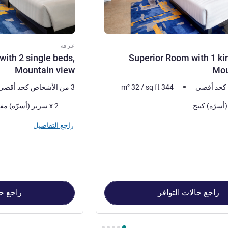
غرفة
ith 2 single beds,
Superior Room with 1 ki
Mountain view
Mou
344
sq ft
/
32
m²
3 من الأشخاص كحد أقصى
فرش السرير
2 x سرير (أسرّة) مفرد
راجع التفاصيل
راجع حالات التوافر
راجع حا
Superior Room wit , غرفة 2 : Superior Room with 2 single beds, Mountain view