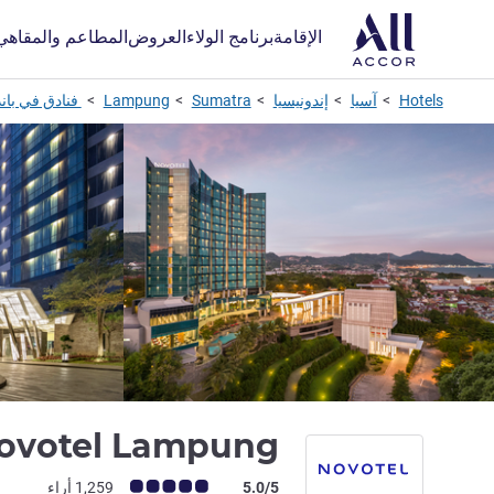
الإقامة
برنامج الولاء
العروض
المطاعم والمقاهي
Hotels
آسيا
إندونيسيا
Sumatra
Lampung
فنادق في باندار لامبو
ovotel Lampung
ملاحظة أراء العملاء (رأي ALL)
5.0/5
1,259 أراء