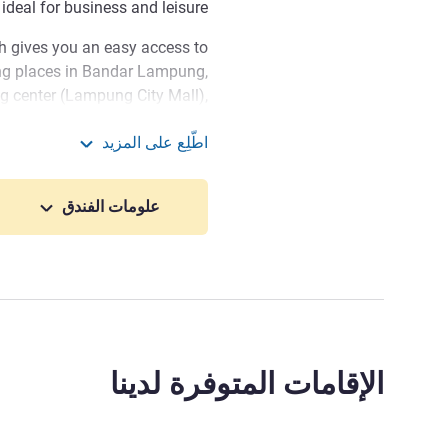
deal for business and leisure.
h gives you an easy access to
ing places in Bandar Lampung,
 center (Lampung City Mall),
un, Srengsem KAI). There are
اطّلِع على المزيد
den. You can also access more
Novotel Lampung
nce. For example: Kiluan Bay,
an National Park, Way Kambas
علومات الفندق
Elephant Conservation Center.
ng centers, business district,
icers, and tourist attractions.
الإقامات المتوفرة لدينا