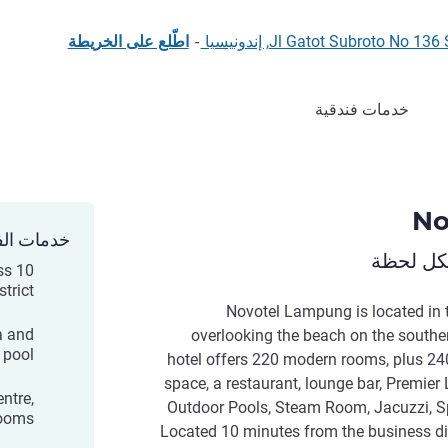
Jl Gatot Subrot, إندونيسيا
-
اطّلع على الخريطة
خدمات فندقية
No
خدمات الف
لكل لحظة
ss
strict
Novotel Lampung is located in
a and
overlooking the beach on the southe
 pool
hotel offers 220 modern rooms, plus 2
space, a restaurant, lounge bar, Premier 
ntre,
Outdoor Pools, Steam Room, Jacuzzi, 
ooms
Located 10 minutes from the business dist