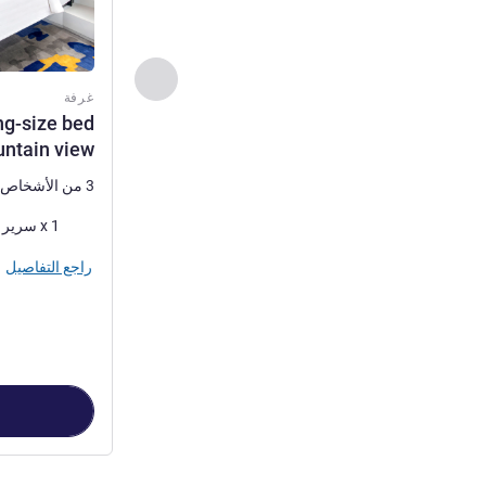
السابق - غرفة
غرفة
ng-size bed
ntain view
3 من الأشخاص كحد أقصى
فرش السرير
1 x سرير (أسرّة) كينج
راجع التفاصيل
الصفحة
1
من
5
, غرفة 1 : h 1 king-size bed Mountain view