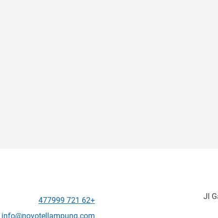
Jl G
+62 721 477999
الهاتف
تواصل معنا عبر البريد الإلكترون
info@novotellampung.com