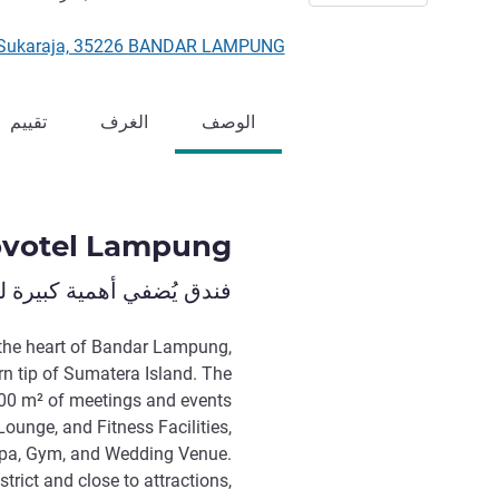
o No 136 Sukaraja, 35226 BANDAR LAMPUNG
الوصف
الغرف
تقييم
votel Lampung
فندق يُضفي أهمية كبيرة 
 the heart of Bandar Lampung,
rn tip of Sumatera Island. The
400 m² of meetings and events
Lounge, and Fitness Facilities,
Spa, Gym, and Wedding Venue.
rict and close to attractions,