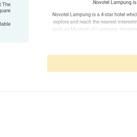
Novotel Lampung is i
t The
quare
Novotel Lampung is a 4-star hotel whic
explore and reach the nearest interest
lable
such as Museum of Lampung, shopping
many beautiful beaches (Sebalang, Mut
also Bumi Kedaton Garden, Butterfly Gar
tourism destinations in Lampung Provi
Tanjung Setia Beach, Bukit Baris
Novotel Lampung is close to shoppi
government off