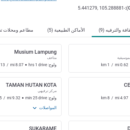
-5.441279, 105.288881
):
افة والترفيه (9)
الأماكن الطبيعية (5)
مطاعم ومحلات تجار
Musium Lampung
لموسيقية
متاحف
0.62
mi
/
1
km
ولوج:
drive
1
hrs
8.07
mi
/
13
TAMAN HUTAN KOTA
C
مركز ترفيهي
4.97
mi
/
8
km
ولوج:
drive
25
min
9.32
mi
/
5
رفيه
المواصلات
SUKARAME