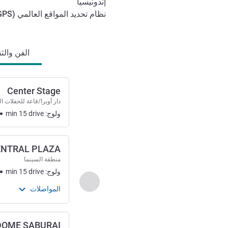
إندونيسيا
نظام تحديد المواقع العالمي (
GPS
الوصول والتنقل
الفن والثق
Center Stage
دار أوبرا/قاعة للحفلات ا
ولوج:
drive
15
min
ENTRAL PLAZA
منطقة السينما
ولوج:
drive
15
min
السابق - الفن والثقافة والت
المواصلات
DOME SABURAI