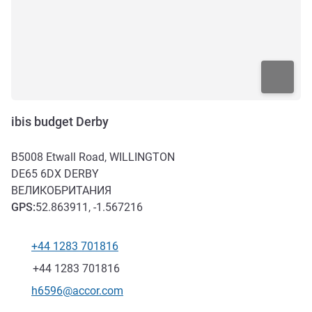
ibis budget Derby
B5008 Etwall Road, WILLINGTON
DE65 6DX
DERBY
ВЕЛИКОБРИТАНИЯ
GPS
:
52.863911, -1.567216
+44 1283 701816
Телефон
Факс
+44 1283 701816
Контактный адрес электронной почты
h6596@accor.com