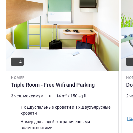
4
НОМЕР
НО
Triple Room - Free Wifi and Parking
Do
3 чел. максимум
14
m²
/
150
sq ft
2 ч
Постель
Пос
1 x Двуспальные кровати и 1 x Двухъярусные
кровати
По
Номер для людей с ограниченными
возможностями