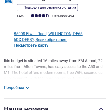
Подходит для семейного отдыха
Примечание: отзывы клиентов (Рейтинг ALL)
Отзывов: 494
4.6/5
B5008 Etwall Road, WILLINGTON, DE65
6DX DERBY, Великобритания
-
Посмотреть карту
Ibis budget is situated 16 miles away from EM Airport, 22
Описание
miles from Alton Towers, has easy access to the A50 and
M1. The hotel offers modern rooms, free WiFi, secured car
park (paying*) with EV charging option. Each room
features a flat-screen TV with Chromecast, contactless
Подробнее
door locks, air heating/cooling system. Hot buffet
ibis budget Derby
breakfast is served everyday. The hotel bar serves variety
of draught beers and spirits, happy hour is run from 6pm-
Наши номера
7pm. The hotel has in offer freshly prepared evening