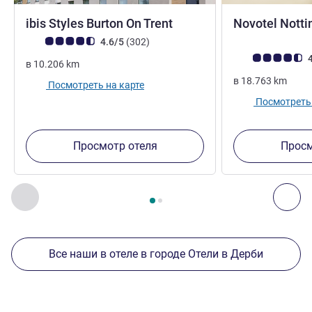
3 звезды
ibis Styles Burton On Trent
Novotel Nott
Примечание: отзывы клиентов (Рейтинг ALL)
Отзывов
4.6/5
(302
)
Примечание: отз
4
в
10.206
km
в
18.763
km
Посмотреть на карте
Посмотреть 
Просмотр отеля
Просм
Страница
1
из
2
, Другие отели поблизости 1 :, Другие оте
Назад - Другие отели поблизости
Дал
Все наши в отеле в городе Отели в Дерби