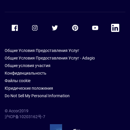
Accor Facebook
Accor Instagram
Accor Twitter
Accor Pinterest
Accor Youtube
Accor Li
Общие Условия Предоставления Услуг
Общие Условия Предоставления Услуг - Adagio
Общие условия участия
Конфиденциальность
Файлы cookie
Юридические положения
Do Not Sell My Personal Information
© Accor2019
沪ICP备10203162号-7
SSL Secure – globalSign