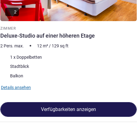
2
ZIMMER
Deluxe-Studio auf einer höheren Etage
2 Pers. max.
12
m²
/
129
sq ft
Bettwäsche
1 x Doppelbetten
Aussicht:
Stadtblick
Vorteile der Unterkunft :
Balkon
Details ansehen
Verfügbarkeiten anzeigen