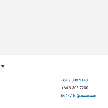
ral
+64 9 308 9140
Tel
Fax
+64 9 308 7200
Kontakt-E-Mail
h6487-fo@accor.com
ung