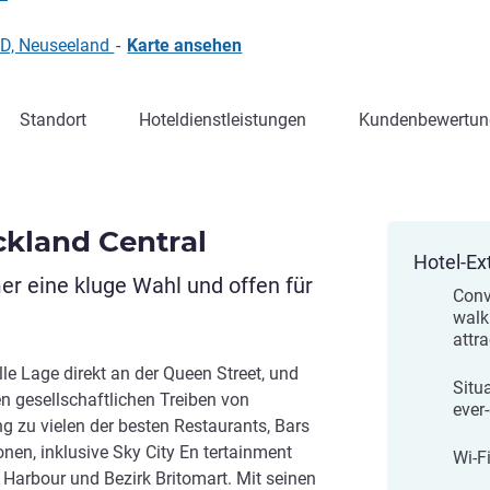
D, Neuseeland
-
Karte ansehen
Standort
Hoteldienstleistungen
Kundenbewertun
ckland Central
Hotel-Ex
er eine kluge Wahl und offen für
Conv
walk
attr
le Lage direkt an der Queen Street, und
Situa
n gesellschaftlichen Treiben von
ever
g zu vielen der besten Restaurants, Bars
nen, inklusive Sky City En tertainment
Wi-F
Harbour und Bezirk Britomart. Mit seinen