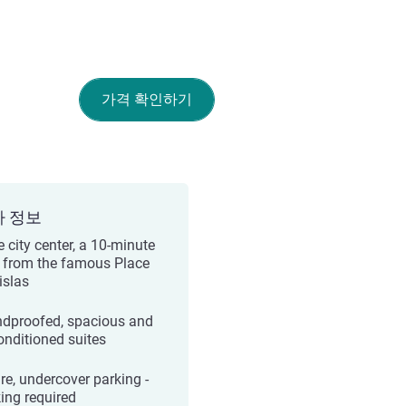
가격 확인하기
가 정보
e city center, a 10-minute
 from the famous Place
islas
dproofed, spacious and
conditioned suites
re, undercover parking -
ing required