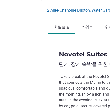
2 Allée Chanoine Drioton, Water 
호텔설명
스위트
위
Novotel Suites
단기, 장기 숙박을 위한
Take a break at the Novotel S
that connects the Marne to t
spacious, comfortable and qu
the morning, enjoy a rich and 
area. In the evening, relax at t
by car, paid, secure, covered p