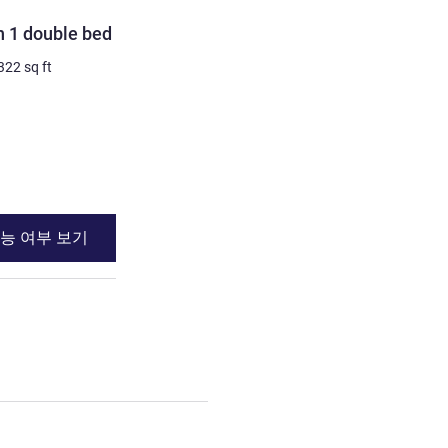
객실
h 1 double bed
Executive Suite
322
sq ft
2명 최대
30
m²
/
322
sq ft
세부 정보 보기
능 여부 보기
이용 가능 여부
erior Suite with 1 double bed