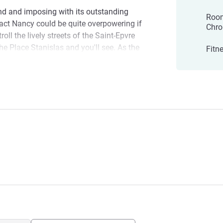
and and imposing with its outstanding
Room
 fact Nancy could be quite overpowering if
Chro
roll the lively streets of the Saint-Epvre
the Place Stanislas and you'll see. As the
Fitn
id, "life in such places has a strange
tre
Nancy Centre! Whether you're on a
 on a getaway for two, take advantage of
 for an unforgettable stay. See you soon!