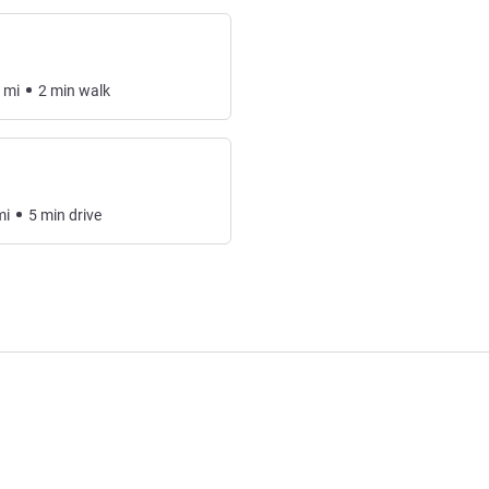
mi
2
min
walk
mi
5
min
drive