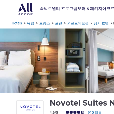
숙박
로열티 프로그램
오퍼 & 패키지
아코르
Hotels
유럽
프랑스
로렌
뫼르트에모젤
낭시 호텔
Novotel Suites
고객 평점 (ALL 평가)
4.6/5
910 리뷰