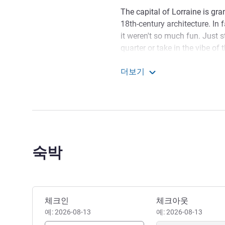
The capital of Lorraine is gr
18th-century architecture. In
it weren't so much fun. Just st
quarter or take in the vibe of 
historian Montesquieu once sa
더보기
magic."
Novotel Suites Nancy Cen
Welcome to Novotel Suites 
business trip, with family or
our central location in Nancy
Jérôme TONDAT 호텔 관리
숙박
이 호텔 예약하기
체크인
체크아웃
예: 2026-08-13
예: 2026-08-13