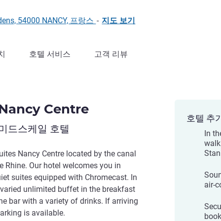
Gardens, 54000 NANCY, 프랑스
-
지도 보기
치
호텔 서비스
고객 리뷰
 Nancy Centre
호텔 추
 미드스케일 호텔
In th
walk
Stan
uites Nancy Centre located by the canal
he Rhine. Our hotel welcomes you in
Soun
iet suites equipped with Chromecast. In
air-
varied unlimited buffet in the breakfast
he bar with a variety of drinks. If arriving
Secu
arking is available.
book