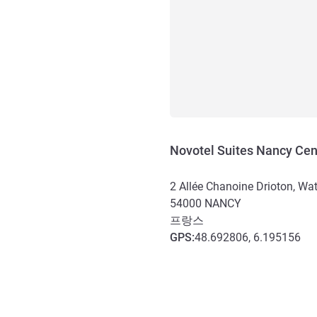
Novotel Suites Nancy Cen
2 Allée Chanoine Drioton, Wa
54000
NANCY
프랑스
GPS
:
48.692806, 6.195156
호텔 접근 및 교통