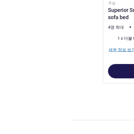
객실
Superior S
sofa bed
4명 최대
침구
세부 정보 보
3
/
1
페이지
, 객실 1