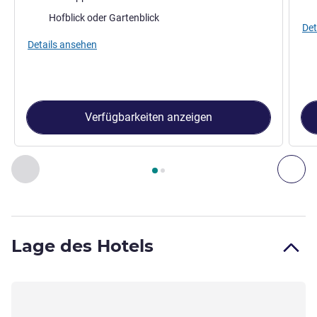
Aussicht:
Hofblick oder Gartenblick
Det
Details ansehen
Verfügbarkeiten anzeigen
Seite
1
von
2
, Zimmer 1 : Doppelzimmer mit großem Bett für 
Zurück - Zimmer
Wei
Lage des Hotels