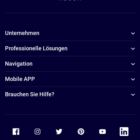
Unternehmen
Professionelle Lösungen
Navigation
Mobile APP
Brauchen Sie Hilfe?
Accor Facebook
Accor Instagram
Accor Twitter
Accor Pinterest
Accor Youtube
Accor Li