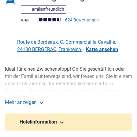
Familienfreundlich
Note Kundenmeinungen (Bewertung ALL)
624 Bewertungen
4.3/5
Route de Bordeaux, C. Commercial la Cavaille,
24100 BERGERAC, Frankreich
-
Karte ansehen
Ideal für einen Zwischenstopp! Ob Sie geschäftlich oder
Beschreibung
mit der Familie unterwegs sind, wir freuen uns, Sie in einem
unserer 69 Zimmer, darunter Familienzimmer für 5
Personen, alle mit Bad mit Dusche und Waschbecken,
separater Toilette und Fernseher, zu e inem sehr
Mehr anzeigen
erschwinglichen Preis begrüßen zu dürfen. Feinschmecker-
ibis budget Bergerac
Frühstücksbüfett auf der Terrasse, wenn es das Wetter
erlaubt! Kostenloser bewachter Parkplatz, Klimaanlage,
Hotelinformation
WIFI, Automaten mit Getränken und Snacks.