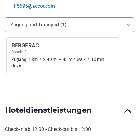
Kontakt-E-Mail
h5695@accor.com
Erreichbarkeit und Anbindung
Zugang und Transport (1)
BERGERAC
Bahnhof
Zugang:
4
km
/
2.49
mi
45
min
walk
/
10
min
drive
Hoteldienstleistungen
Check-in
ab
12:00
-
Check-out
bis
12:00