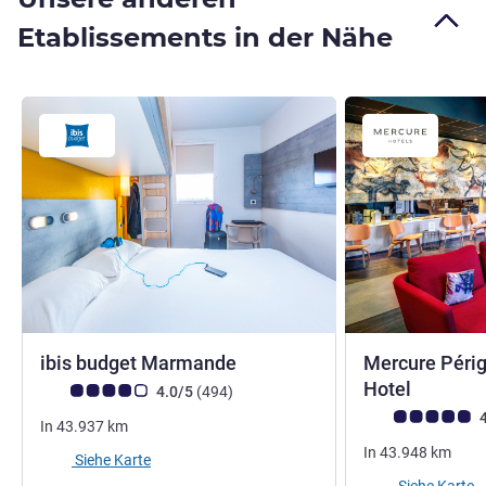
Etablissements in der Nähe
ibis budget Marmande
Mercure Péri
Hotel
Note Kundenmeinungen (Bewertung ALL)
Bewertungen
4.0/5
(494
)
Note Kundenmein
4
In
43.937
km
In
43.948
km
Siehe Karte
Siehe Karte