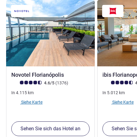
4 Sterne
Novotel Florianópolis
ibis Florianop
Note Kundenmeinungen (Bewertung ALL)
Bewertungen
Note Kundenmein
4.6/5
(1376
)
4
In
4.115
km
In
5.012
km
Siehe Karte
Siehe Karte
Sehen Sie sich das Hotel an
Sehen Sie s