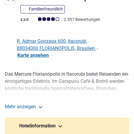
Familienfreundlich
Note Kundenmeinungen (Bewertung ALL)
2.557 Bewertungen
4.2/5
R. Admar Gonzaga 600, Itacorubi,
88034000 FLORIANOPOLIS, Brasilien
-
Karte ansehen
Das Mercure Florianópolis in Itacorubi bietet Reisenden ein
Beschreibung
einzigartiges Erlebnis. Im Garapuvu Café & Bistrô werden
köstliche traditionelle Spezialitätenkaffees, Brunches,
Snacks und hervorragende Weine serviert. Modern
eingerichtete Zimmer für Paare, Singles und Familien. Alle
Mehr anzeigen
Zimmer mit Klimaanlage und kostenlosem WLAN. *Einige
Mercure Florianopolis
Etagen werden derzeit renoviert, um die Qualität weiter zu
verbessern.
Hotelinformation