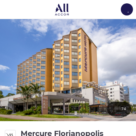
Load
74
4 Stern
Mercure Florianopolis