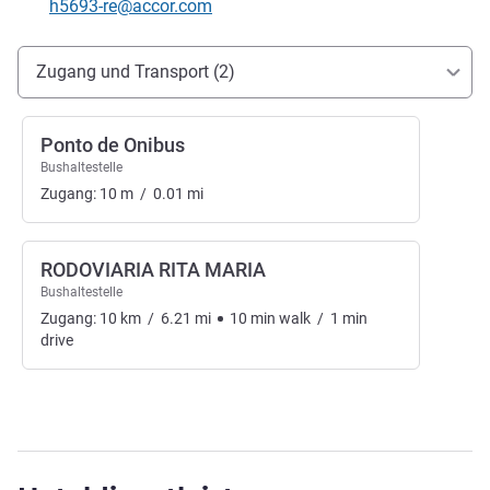
Kontakt-E-Mail
h5693-re@accor.com
Erreichbarkeit und Anbindung
Zugang und Transport (2)
Ponto de Onibus
Bushaltestelle
Zugang:
10
m
/
0.01
mi
RODOVIARIA RITA MARIA
Bushaltestelle
Zugang:
10
km
/
6.21
mi
10
min
walk
/
1
min
drive