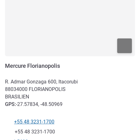
Mercure Florianopolis
R. Admar Gonzaga 600, Itacorubi
88034000
FLORIANOPOLIS
BRASILIEN
GPS
:
-27.57834, -48.50969
+55 48 3231-1700
Tel
Fax
+55 48 3231-1700