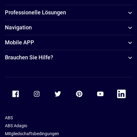
Professionelle Lösungen
Navigation
Mobile APP
Brauchen Sie Hilfe?
Accor Facebook
Accor Instagram
Accor Twitter
Accor Pinterest
Accor Youtube
Accor Li
ABS
ABS Adagio
Mitgliedschaftsbedingungen