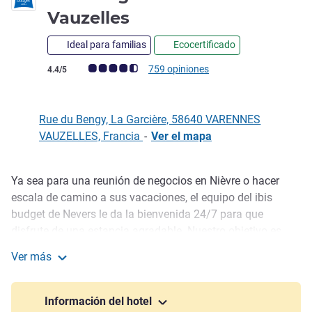
2 estrellas
Vauzelles
Ideal para familias
Ecocertificado
Nota de clientes de Avis (Clasificación de ALL)
759 opiniones
4.4/5
Rue du Bengy, La Garcière, 58640 VARENNES
VAUZELLES, Francia
-
Ver el mapa
Ya sea para una reunión de negocios en Nièvre o hacer
Descripción
escala de camino a sus vacaciones, el equipo del ibis
budget de Nevers le da la bienvenida 24/7 para que
disfrute de una estancia agradable. Nuestro objetivo es
ofrecerle lo esencial al mejor precio: recepción 24/7,
Ver más
desayuno tipo bufé desde las 5:30 h, terraza, aire
ibis budget Nevers Varennes Vauzelles
acondicionado, amplio aparcamiento, entorno rural y todo
ello para un presupuesto reducido. Venga y visítenos.
Información del hotel