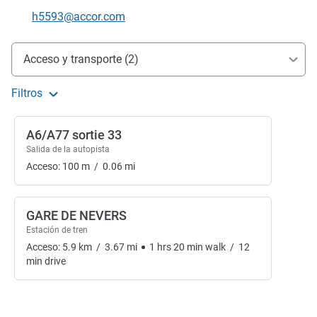
Correo electrónico de contacto
h5593@accor.com
Acceso y transporte
Acceso y transporte (2)
Filtros
A6/A77 sortie 33
Salida de la autopista
Acceso:
100
m
/
0.06
mi
GARE DE NEVERS
Estación de tren
Acceso:
5.9
km
/
3.67
mi
1
hrs
20
min
walk
/
12
min
drive