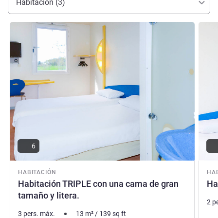
Habitación (3)
Más información
Más i
6
HABITACIÓN
HA
Habitación TRIPLE con una cama de gran
Ha
tamaño y litera.
2 p
3 pers. máx.
13
m²
/
139
sq ft