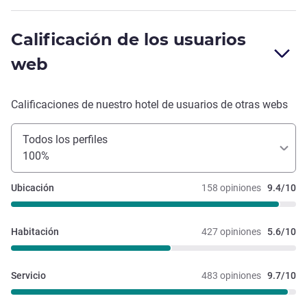
estabamos en francia y no tenia porque hablar el Ingles.
LIMPIEZA, A parte del poco mantenimiento en las
Calificación de los usuarios
habitaciones 105 y 109, con agujeros, cosas rotas, la
limpieza brilla por su ausencia, telarañas y arañas en las
web
pardes, el polvo se te come en las ventanas. Calida precio
no compensa dormir en este hotel, el peor con mucho que
hemos dormido de la cadena Ibis, que se lo hagan mirar
Calificaciones de nuestro hotel de usuarios de otras webs
esta gente.
Todos los perfiles
100%
Ubicación
158 opiniones
9.4/10
Habitación
427 opiniones
5.6/10
Servicio
483 opiniones
9.7/10