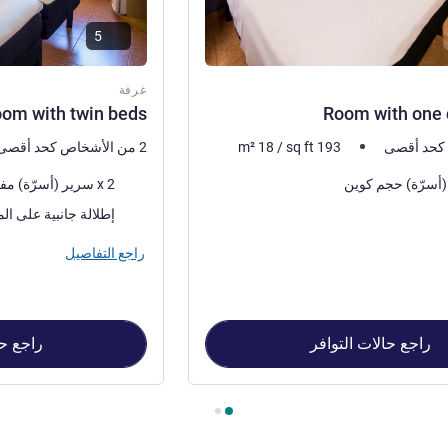
5
غرفة
om with twin beds
Room with one 
193
sq ft
/
18
m²
2 من الأشخاص كحد أقصى
فرش السرير
2 x سرير (أسرّة) مفرد
المناظر:
إطلالة جانبية على الم
راجع التفاصيل
راجع حالات التوافر
راجع حا
Room with o , غرفة 2 : Room with twin beds