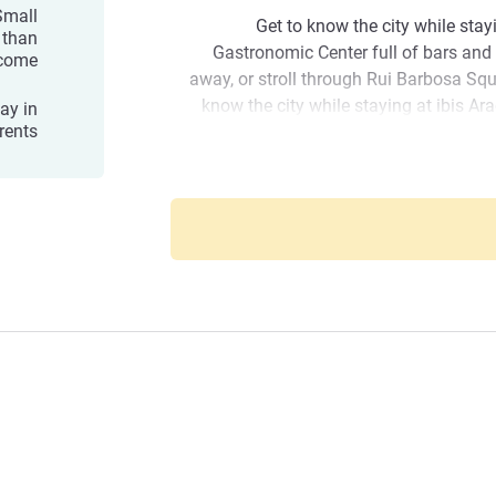
 Small
Get to know the city while stayi
 than
Gastronomic Center full of bars and 
come.
away, or stroll through Rui Barbosa Squ
know the city while staying at ibis Ar
ay in
ents.
Center full of bars and restaurants, ju
through Rui Barbo
Ibis Araçatuba for a comfortable and con
inviting and ideal 
Welcome to Ibis Araçatuba in a priv
highway and the top bars and restaurants
Fat Ox", Araçatuba stands out for t