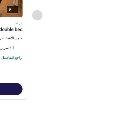
9
السابق - غرفة
غرفة
double bed
2 من الأشخاص كحد أقصى
فرش السرير
1 x سرير (أسرّة) حجم كوين
راجع التفاصيل
الصفحة
1
من
2
, غرفة 1 : ne double bed