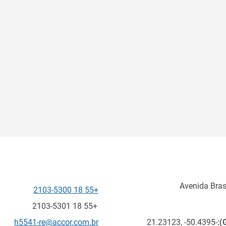
Avenida Bras
+55 18 2103-5300
الهاتف
فاكس
+55 18 2103-5301
تواصل معنا عبر البريد الإلكترون
h5541-re@accor.com.br
-21.23123, -50.4395
):