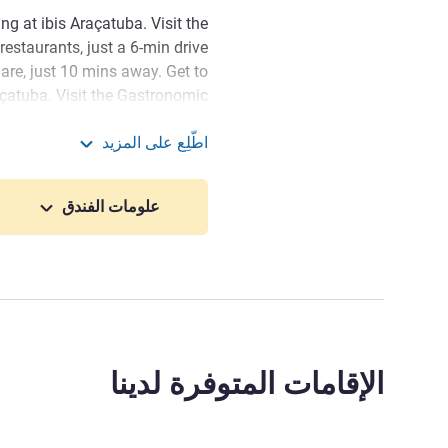
ng at ibis Araçatuba. Visit the
restaurants, just a 6-min drive
are, just 10 mins away. Get to
açatuba. Visit the Gastronomic
st a 6-min drive away, or stroll
اطّلِع على المزيد
sa Square, just 10 mins away.
ibis Aracatuba
veniently located stay in this
علومات الفندق
city, at a very affordable price.
ileged location close to the
. Known as the "Capital of the
raditional "cupim casqueirado".
إدارة الفندق Tiago Querido
الإقامات المتوفرة لدينا