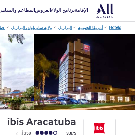
الإقامة
برنامج الولاء
العروض
المطاعم والمقاهي
Hotels
أمريكا الجنوبية
البرازيل
ولاية ساو باولو، البرازيل
فنا
3 نجوم
ibis Aracatuba
ملاحظة أراء العملاء (رأي ALL)
3.8/5
358 أراء