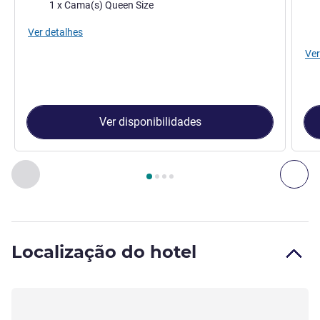
Cama
Ca
1 x Cama(s) Queen Size
Vist
Ver detalhes
Ver
Ver disponibilidades
Página
1
de
4
, Quarto 1 : Quarto Duplo Classic , Quarto 2 : Q
Anterior - Quarto
Seg
Localização do hotel