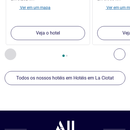
Ver em um mapa
Ver em um 
Veja o hotel
Vej
Página
1
de
2
, Os nossos outros estabelecimentos nas proxim
Anterior - Os nossos outros estabelecimentos nas proxim
Seg
Todos os nossos hotéis em Hotéis em La Ciotat