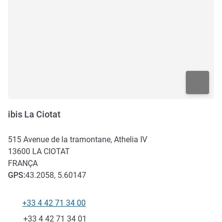
ibis La Ciotat
515 Avenue de la tramontane, Athelia IV
13600
LA CIOTAT
FRANÇA
GPS
:
43.2058, 5.60147
+33 4 42 71 34 00
Telefone
Fax
+33 4 42 71 34 01