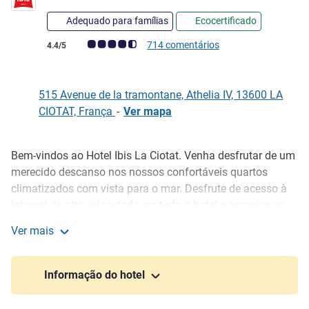
Adequado para famílias
Ecocertificado
Nota clientes Avis (Classificação ALL)
714 comentários
4.4/5
515 Avenue de la tramontane, Athelia IV, 13600 LA
CIOTAT, França
-
Ver mapa
Bem-vindos ao Hotel Ibis La Ciotat. Venha desfrutar de um
Descrição
merecido descanso nos nossos confortáveis quartos
climatizados com vista para o mar. Desfrute de acesso à
Internet de alta velocidade em todo o hotel e organize os
seus eventos e seminários numa das nossas salas de
Ver mais
reuniões totalmente equipadas. Que melhor maneira de
ibis La Ciotat
relaxar depois de um dia intenso de trabalho ou de visitas
do que passar tempo, no nosso bar, restaurante ou piscina
Informação do hotel
aquecida.