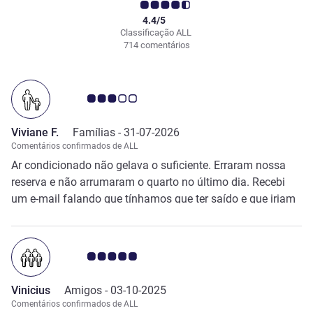
4.4/5
Classificação ALL
714 comentários
Nota clientes Avis 3.0/5
Viviane F.
Famílias -
31-07-2026
Comentários confirmados de ALL
Ar condicionado não gelava o suficiente. Erraram nossa
reserva e não arrumaram o quarto no último dia. Recebi
um e-mail falando que tínhamos que ter saído e que iriam
cobrar mais uma diária. Fomos na recepção e nada foi
resolvido. Só no outro dia que falaram que resolveram,
mas mesmo assim cobraram 92 euros a mais no nosso
Nota clientes Avis 5.0/5
cartão.
Vinicius
Amigos -
03-10-2025
Comentários confirmados de ALL