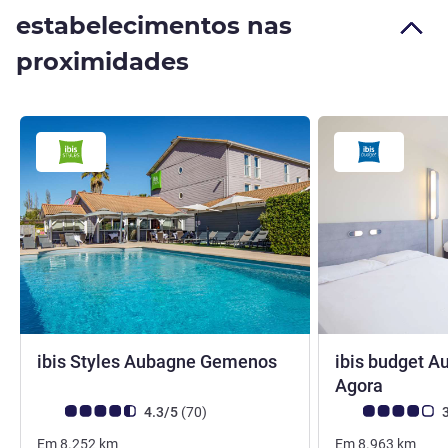
estabelecimentos nas
proximidades
3 estrelas
ibis Styles Aubagne Gemenos
ibis budget A
2 estre
Agora
Nota clientes Avis (Classificação ALL)
comentários
Nota clientes Avi
4.3/5
(70
)
3
Em
8.252
km
Em
8.963
km