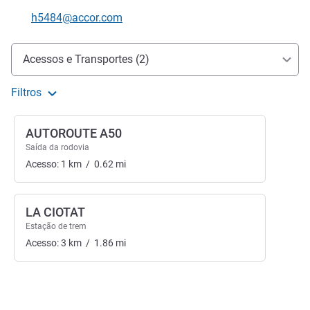
E-mail de contacto
h5484@accor.com
Acesso e transporte
Acessos e Transportes (2)
Filtros
AUTOROUTE A50
Saída da rodovia
Acesso:
1
km
/
0.62
mi
LA CIOTAT
Estação de trem
Acesso:
3
km
/
1.86
mi