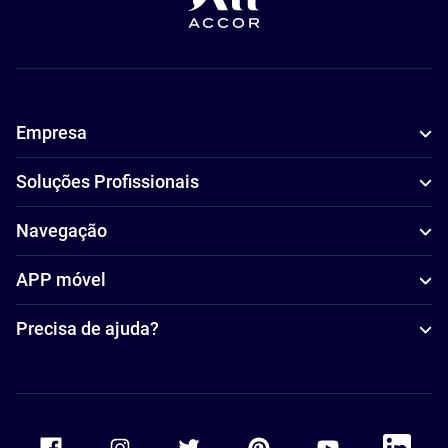
Empresa
Soluções Profissionais
Navegação
APP móvel
Precisa de ajuda?
Accor Facebook
Accor Instagram
Accor Twitter
Accor Pinterest
Accor Youtube
Accor Li