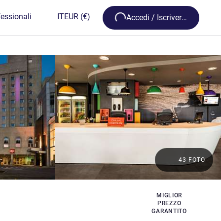
Loading...
essionali
IT
EUR
(€)
Accedi / Iscriversi
43 FOTO
MIGLIOR
PREZZO
GARANTITO