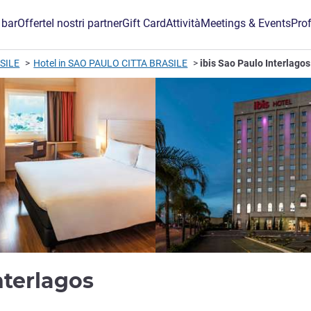
 bar
Offerte
I nostri partner
Gift Card
Attività
Meetings & Events
Prof
SILE
Hotel in SAO PAULO CITTA BRASILE
ibis Sao Paulo Interlagos
3 stelle
Interlagos