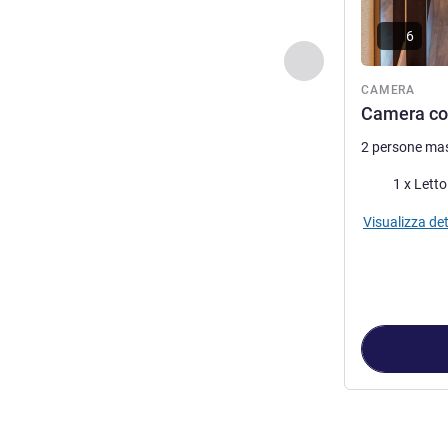
6
Precedente - Came
CAMERA
Camera con
2 persone ma
Biancheria da 
1 x Lett
Visualizza det
Pagina
1
di
2
, C