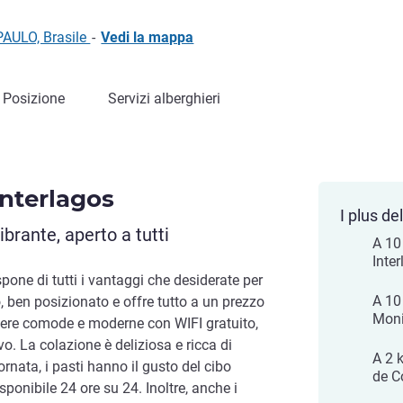
PAULO, Brasile
-
Vedi la mappa
Posizione
Servizi alberghieri
Interlagos
I plus del
brante, aperto a tutti
A 10 
Inte
spone di tutti i vantaggi che desiderate per
A 10
, ben posizionato e offre tutto a un prezzo
Mon
amere comode e moderne con WIFI gratuito,
o. La colazione è deliziosa e ricca di
A 2 k
ornata, i pasti hanno il gusto del cibo
de C
sponibile 24 ore su 24. Inoltre, anche i