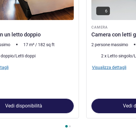
6
ra
CAMERA
 un letto doppio
Camera con letti 
ssimo
17
m²
/
182
sq ft
2 persone massimo
letto
Biancheria da letto
o doppio/Letti doppi
2 x Letto singolo/L
tagli
Visualizza dettagli
Vedi disponibilità
Vedi d
amera 1 : Camera con un letto doppio , Camera 2 : Camera con le