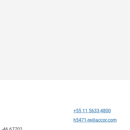
+55 11 5633-4800
Telefono
E-mail di contatto
h5471-re@accor.com
, -46.67702