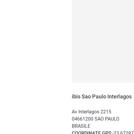
ibis Sao Paulo Interlagos
Av Interlagos 2215
04661200
SAO PAULO
BRASILE
COORDINATE
GPS
:
-23.67297