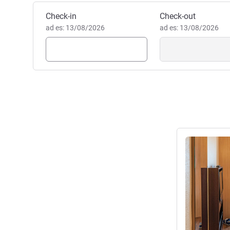
Prenota questo hotel
Check-in
Check-out
ad es: 13/08/2026
ad es: 13/08/2026
Visualizza det