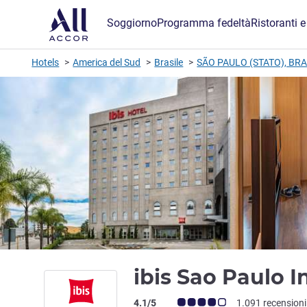
Soggiorno
Programma fedeltà
Ristoranti e
Hotels
America del Sud
Brasile
SÃO PAULO (STATO), BRA
ibis Sao Paulo 
Giudizio clienti (Valutazione ALL)
4.1/5
1.091 recensioni