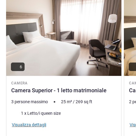
6
CAMERA
CA
Camera Superior - 1 letto matrimoniale
Ca
3 persone massimo
25
m²
/
269
sq ft
2 p
Biancheria da letto
Bia
1 x Letto/i queen size
Visualizza dettagli
Vis