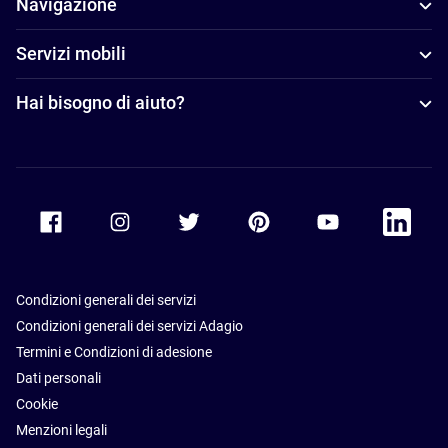
Navigazione
Servizi mobili
Hai bisogno di aiuto?
Accor Facebook
Accor Instagram
Accor Twitter
Accor Pinterest
Accor Youtube
Accor Li
Condizioni generali dei servizi
Condizioni generali dei servizi Adagio
Termini e Condizioni di adesione
Dati personali
Cookie
Menzioni legali