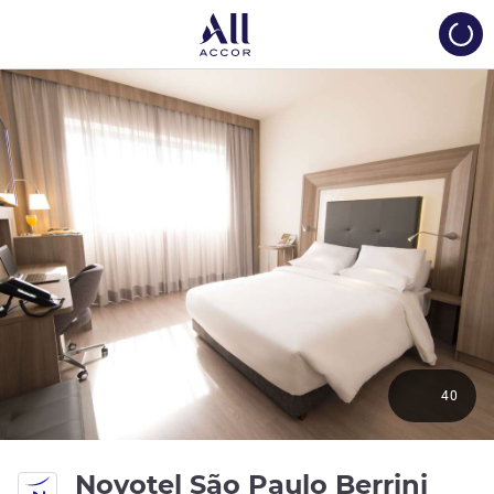
Load
40
4 ste
Novotel São Paulo Berrini