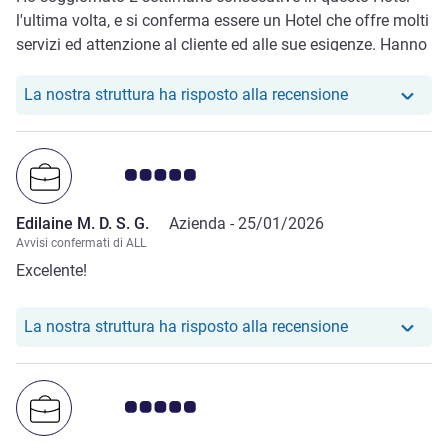
l'ultima volta, e si conferma essere un Hotel che offre molti
servizi ed attenzione al cliente ed alle sue esigenze. Hanno
fatto il possibile per accontantare le mie richieste con
grande professionalità e rapidità. In hotel si trova una
Il nostro hotel
La nostra struttura ha risposto alla recensione
palestra molto ben attrezzata ed un centro relax con Sauna
meraviglioso.
Giudizio clienti 5.0/5
Edilaine M. D. S. G.
Azienda -
25/01/2026
Avvisi confermati di ALL
Excelente!
Il nostro hotel
La nostra struttura ha risposto alla recensione
Giudizio clienti 5.0/5