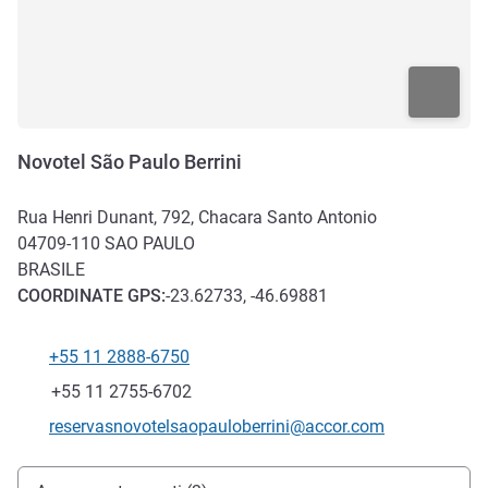
Novotel São Paulo Berrini
Rua Henri Dunant, 792, Chacara Santo Antonio
04709-110
SAO PAULO
BRASILE
COORDINATE
GPS
:
-23.62733, -46.69881
+55 11 2888-6750
Telefono
Fax
+55 11 2755-6702
E-mail di contatto
reservasnovotelsaopauloberrini@accor.com
Accesso e trasporti