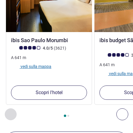
3 stelle
ibis Sao Paulo Morumbi
ibis budget S
Giudizio clienti (Valutazione ALL)
recensioni
4.0/5
(3621
)
Giudizio clienti (
3
A
641
m
A
641
m
vedi sulla mappa
vedi sulla m
Scopri l'hotel
Scop
Pagina
1
di
2
, Nostre ulteriori strutture nelle vicinanze 1 :, Nost
Precedente - Nostre ulteriori strutture nelle vicinanze
Succ