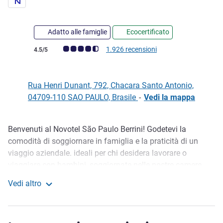
Adatto alle famiglie
Ecocertificato
Giudizio clienti (Valutazione ALL)
1.926 recensioni
4.5/5
Rua Henri Dunant, 792, Chacara Santo Antonio,
04709-110 SAO PAULO, Brasile
-
Vedi la mappa
Benvenuti al Novotel São Paulo Berrini! Godetevi la
Descrizione
comodità di soggiornare in famiglia e la praticità di un
viaggio aziendale. ideali per chi desidera lavorare o
viaggiare con bambini, soggiornate nelle nostre camere
versatili. gustate l'autentica cucina italiana della Trattoria
Vedi altro
Lolatella oppure rilassatevi in ​​palestra o nella sauna dopo
Novotel São Paulo Berrini
una giornata intensa. Trascorrerete un soggiorno
memorabile, piacevole e sereno! Paula Peissner, direttore