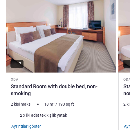
7
ODA
OD
Standard Room with double bed, non-
St
smoking
no
2 kişi maks.
18
m²
/
193
sq ft
2 k
Şilte
Şilt
2 x İki adet tek kişilik yatak
Ayrıntıları göster
Ayr