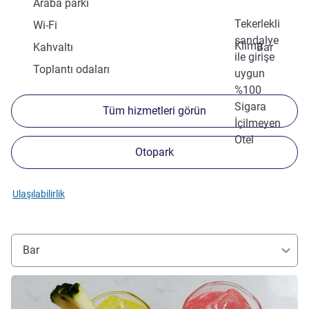
Araba parkı
Tekerlekli
Wi-Fi
sandalye
Klima
Kahvaltı
Bar
ile girişe
Toplantı odaları
uygun
%100
Sigara
Tüm hizmetleri görün
İçilmeyen
Otel
Otopark
Ulaşılabilirlik
Bar
Ayrıntıları göster