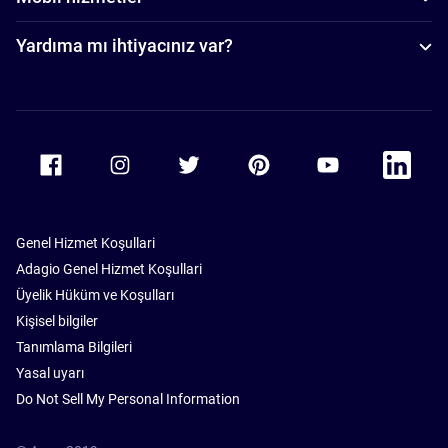
Yardıma mı ihtiyacınız var?
Accor Facebook
Accor Instagram
Accor Twitter
Accor Pinterest
Accor Youtube
Accor Li
Genel Hizmet Koşullari
Adagio Genel Hizmet Koşullari
Üyelik Hüküm ve Koşulları
Kişisel bilgiler
Tanımlama Bilgileri
Yasal uyarı
Do Not Sell My Personal Information