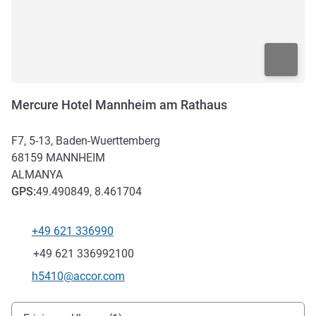
Mercure Hotel Mannheim am Rathaus
F7, 5-13, Baden-Wuerttemberg
68159
MANNHEIM
ALMANYA
GPS
:
49.490849, 8.461704
+49 621 336990
Telefon
Faks
+49 621 336992100
İletişim için e-posta
h5410@accor.com
Erişim ve ulaşım