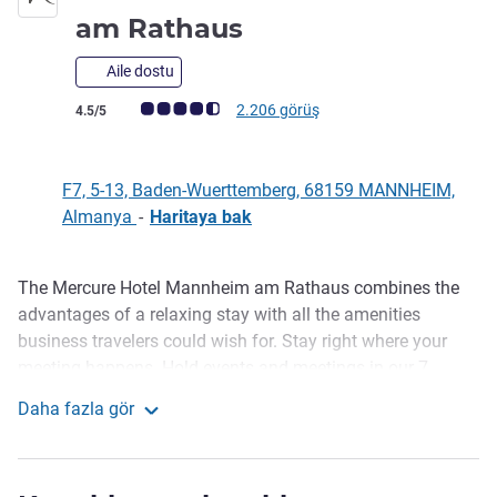
3 yıldız
am Rathaus
Aile dostu
Avis müşterileri puanı (ALL Puanlama)
2.206 görüş
4.5/5
F7, 5-13, Baden-Wuerttemberg, 68159 MANNHEIM,
Almanya
-
Haritaya bak
The Mercure Hotel Mannheim am Rathaus combines the
Açıklama
advantages of a relaxing stay with all the amenities
business travelers could wish for. Stay right where your
meeting happens. Hold events and meetings in our 7
meeting rooms. As a guest of our conference hotel in
Daha fazla gör
Mannheim, you will spend the night in a great location. The
Mercure Hotel Mannheim am Rathaus
city center and many sights are within easy reach. All air-
conditioned rooms are non-smoking and include WIFI.