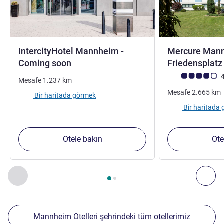
IntercityHotel Mannheim -
Mercure Man
4 yıldız
Coming soon
Friedensplat
Avis müşterileri 
4
Mesafe
1.237
km
Mesafe
2.665
km
Bir haritada görmek
Bir haritada
Otele bakın
Ote
Sayfa
1
/
2
, Yakınlardaki diğer tesislerimiz 1 :, Yakınlardaki diğ
Önceki - Yakınlardaki diğer tesislerimiz
Sonr
Mannheim Otelleri şehrindeki tüm otellerimiz