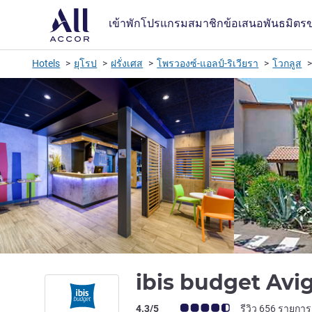
เข้าพัก
โปรแกรมสมาชิก
ข้อเสนอ
พันธมิตร
Hotels
ยุโรป
ฝรั่งเศส
โพรวองซ์-แอลป์-ริเวียรา
โวกลูส
ibis budget Avi
คะแนนความคิดเห็นจากแขก (เรทติ้งบน A
4.3/5
รีวิว 656 รายการ