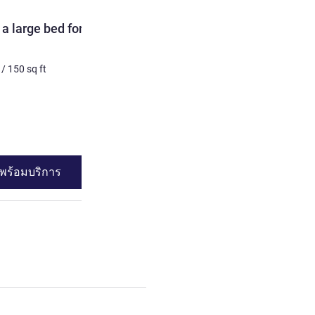
ห้องพัก
a large bed for 2
TWIN - Room with twin be
2 คน สูงสุด
14
m²
/
150
sq 
/
150
sq ft
เครื่องนอน
2 x เตียงเดี่ยว
ดูรายละเอียด
พร้อมบริการ
ดูความพร้อมบร
ก 2 : Double Room with a large bed for 2 people.