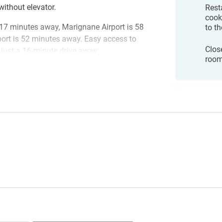
without elevator.
Rest
cook
 17 minutes away, Marignane Airport is 58
to t
ort is 52 minutes away. Easy access to
Clos
s just a 16-minute drive away.
room
t Avignon Nord le Pontet hotel welcomes
 Le Pontet
our love or for business, take advantage of
largest commercial area in Europe.
โรงแรม