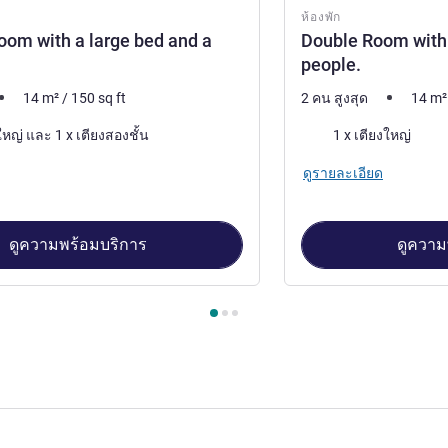
ห้องพัก
oom with a large bed and a
Double Room with 
people.
14
m²
/
150
sq ft
2 คน สูงสุด
14
m²
เครื่องนอน
1 x เตียงใหญ่ และ 1 x เตียงสองชั้น
1 x เตียงใหญ่
ดูรายละเอียด
ดูความพร้อมบริการ
ดูความ
องพัก 1 : TRIPLE - Room with a large bed and a bunk bed , ห้องพั