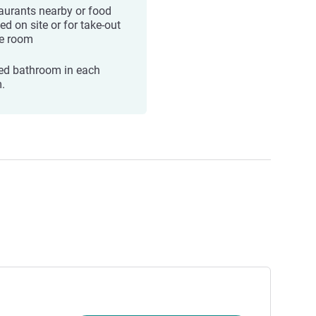
aurants nearby or food
ed on site or for take-out
he room
ed bathroom in each
.