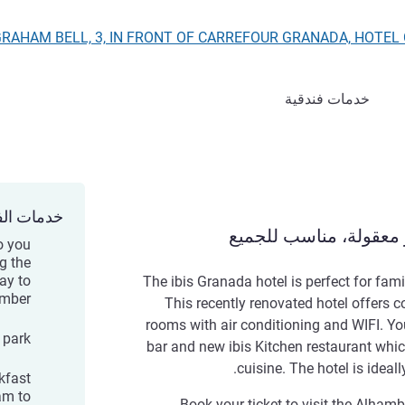
CALLE GRAHAM BELL, 3, IN FRONT OF CARREFOUR GRANADA, HOTE),
خدمات فندقية
خدمات الف
 معقولة، مناسب للجميع
o you
g the
ay to
The ibis Granada hotel is perfect for famil
ember
This recently renovated hotel offers 
rooms with air conditioning and WIFI. You
 park
bar and new ibis Kitchen restaurant whic
cuisine. The hotel is ideall
kfast
am to
Book your ticket to visit the Alhamb