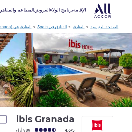
الإقامة
برنامج الولاء
العروض
المطاعم والمقاهي
الصفحة الرئيسية
الفنادق
الفنادق في Spain
الفنادق في Armilla (granada)
1 نجمة
ibis Granada
ملاحظة أراء العملاء (رأي ALL)
4.6/5
989 أراء