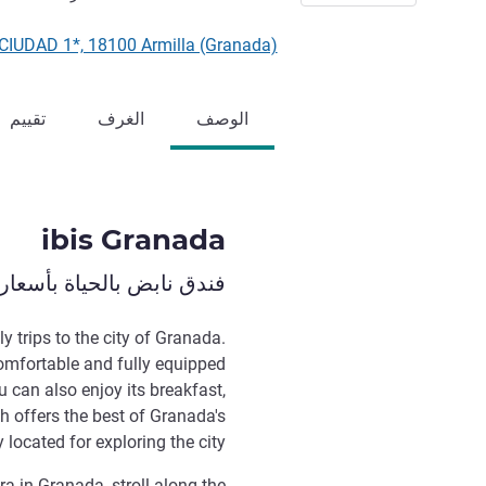
L CIUDAD 1*, 18100 Armilla (Granada
الوصف
الغرف
تقييم
ibis Granada
فندق نابض بالحياة بأسعار
y trips to the city of Granada.
comfortable and fully equipped
 can also enjoy its breakfast,
h offers the best of Granada's
y located for exploring the city.
ra in Granada, stroll along the