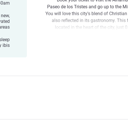
30am
Paseo de los Tristes and go up to the Mi
You will love this city's blend of Christia
 new,
also reflected in its gastronomy. This 
vated
reas
located in the heart of the city, just
center, 1.2 miles from the Museum of Fin
 sleep
minutes from Granada's great Muslim 
 ibis
If you are planning to visit the city of Gr
Alhambra and a climb to the Sacro
fascinating area). Enjoy the blend of 
Welcome to the ibis Granada h
comfortable and pleasant stay just 5 mi