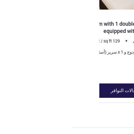
Room with 1 double
equipped wi
m²
12
/
sq ft
129
1 x سرير (أسرّة) مزدوج و 1 x سرير (أسرّة) أريكة
لات التوافر