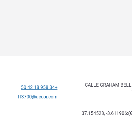
CALLE GRAHAM BELL,
+34 958 18 42 50
الهاتف
تواصل معنا عبر البريد الإلكترون
H3700@accor.com
37.154528, -3.611906
):