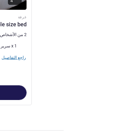
4
غرفة
le size bed
2 من الأشخاص كحد أقصى
فرش السرير
1 x سرير (أسرّة) مزدوج
راجع التفاصيل