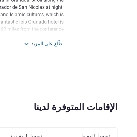
rador de San Nicolas at night.
n and Islamic cultures, which is
fantastic ibis Granada hotel is
 0.62 miles from the conference
e Arts and the Albaicín and 15
اطّلِع على المزيد
heritage site, the magnificent
ibis Granada
Alhambra.
anada, don't miss a visit to the
monte (a beautiful, small but
Spanish and Arabic cuisine and
tapas.
otel, where you can enjoy a
الإقامات المتوفرة لدينا
nutes from the historic center
إدارة الفندق Carmen Rodriguez
احجز في هذا الفندق
تسجيل الوصول
تسجيل المغادرة