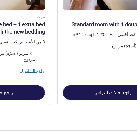
3
غرفة
 bed + 1 extra bed
Standard room with 1 doub
th the new bedding
m²
12
/
sq ft
129
3 من الأشخاص كحد أقصى
فرش السرير
مزدوج
راجع التفاصيل
راجع حالات التوافر
راجع حا