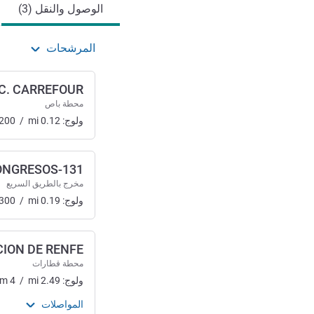
الوصول والنقل (3)
المرشحات
C. CARREFOUR
محطة باص
ولوج:
0.12
mi
/
200
131-PALACIO DE CONGRESOS
مخرج بالطريق السريع
ولوج:
0.19
mi
/
300
ION DE RENFE
محطة قطارات
ولوج:
2.49
mi
/
4
km
المواصلات