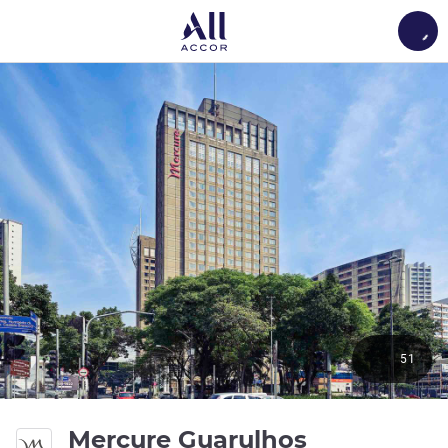
Load
51
Mercure Guarulhos