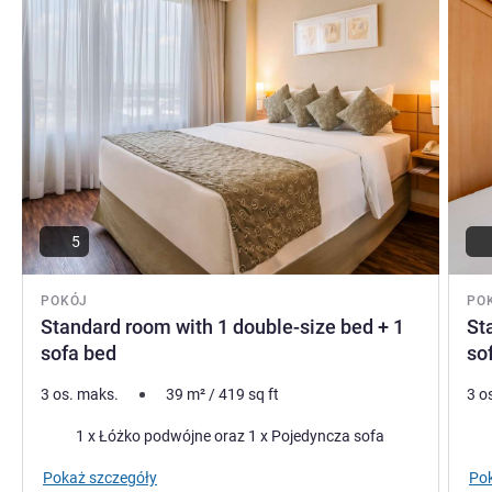
5
POKÓJ
PO
Standard room with 1 double-size bed + 1
St
sofa bed
so
3 os. maks.
39
m²
/
419
sq ft
3 o
Pościel
Poś
1 x Łóżko podwójne oraz 1 x Pojedyncza sofa
Pokaż szczegóły
Pok