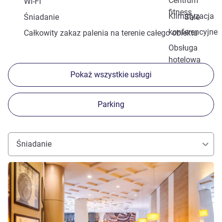
Centrum
Wi-Fi
fitness
Klimatyzacja
Śniadanie
Sale
konferencyjne
Całkowity zakaz palenia na terenie całego obiektu
Obsługa
hotelowa
Pokaż wszystkie usługi
Parking
Śniadanie
Pokaż szczegóły