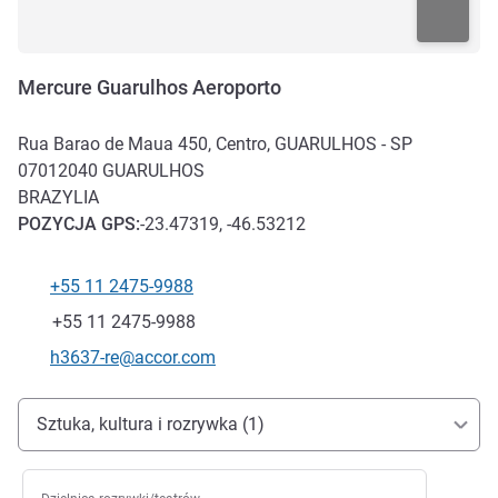
Mercure Guarulhos Aeroporto
Rua Barao de Maua 450, Centro, GUARULHOS - SP
07012040
GUARULHOS
BRAZYLIA
POZYCJA
GPS
:
-23.47319, -46.53212
+55 11 2475-9988
Telefon
Faks
+55 11 2475-9988
Kontaktowy adres e-mail
h3637-re@accor.com
Dojazd i transport
Sztuka, kultura i rozrywka (1)