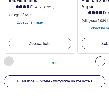
3 gwiazdki
ibis Guarulhos
Pullman São 
5 gwia
Airport
Ocena klientów (Ocena ALL)
Liczba opinii
4.1/5
(1321
)
Ocena klientów (
4
Odległość
65
m
Odległość
5.089
Zobacz na mapie
Zobacz na m
Zobacz hotel
Zoba
Strona
1
z
2
, Inne nasze placówki w pobliżu 1 :, Inne nasze pl
Poprzedni - Inne nasze placówki w pobliżu
Nas
Guarulhos — hotele - wszystkie nasze hotele