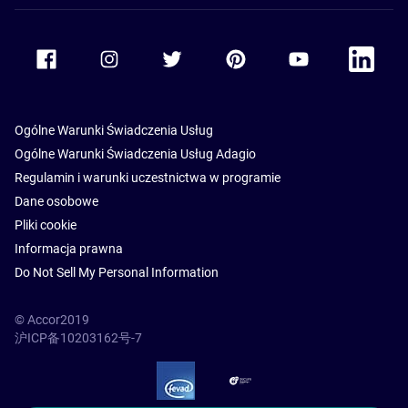
Accor Facebook
Accor Instagram
Accor Twitter
Accor Pinterest
Accor Youtube
Accor Li
Ogólne Warunki Świadczenia Usług
Ogólne Warunki Świadczenia Usług Adagio
Regulamin i warunki uczestnictwa w programie
Dane osobowe
Pliki cookie
Informacja prawna
Do Not Sell My Personal Information
© Accor2019
沪ICP备10203162号-7
SSL Secure – globalSign