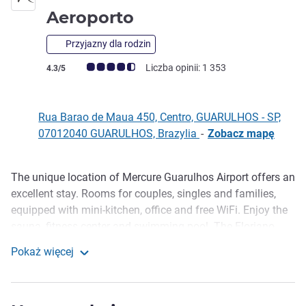
4 gwiazdki
Aeroporto
Przyjazny dla rodzin
Ocena klientów (Ocena ALL)
Liczba opinii: 1 353
4.3/5
Rua Barao de Maua 450, Centro, GUARULHOS - SP,
07012040 GUARULHOS, Brazylia
-
Zobacz mapę
The unique location of Mercure Guarulhos Airport offers an
Opis
excellent stay. Rooms for couples, singles and families,
equipped with mini-kitchen, office and free WiFi. Enjoy the
sauna, fitness center and swimming pool. The Floriano
Restaurant serves a delicious breakfast, lunch and dinner.
Pokaż więcej
Event rooms and parking available, plus airport transfer
Mercure Guarulhos Aeroporto
service (check prices).
Mercure Guarulhos is perfect for your stay, for business or