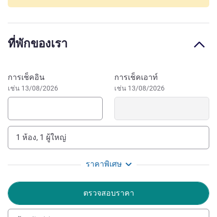
Warner Park, it's easily reached from the train station or
airport. Ideal for family stays.
ที่พักของเรา
Warner Bros. Park:15 min
It is a pleasure for my team and me to welcome you to
the Hotel Ibis Madrid Getafe, located just 12 km from
จองโรงแรมนี้
การเช็คอิน
การเช็คเอาท์
Madrid. Enjoy a happy stay after a long day of work or
เช่น 13/08/2026
เช่น 13/08/2026
leisure. Feel Welcome!
Cedric Pages ฝ่ายบริหารโรงแรม
1 ห้อง, 1 ผู้ใหญ่
ราคาพิเศษ
ตรวจสอบราคา