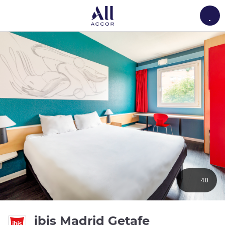
Load
40
2 ดาว
ibis Madrid Getafe