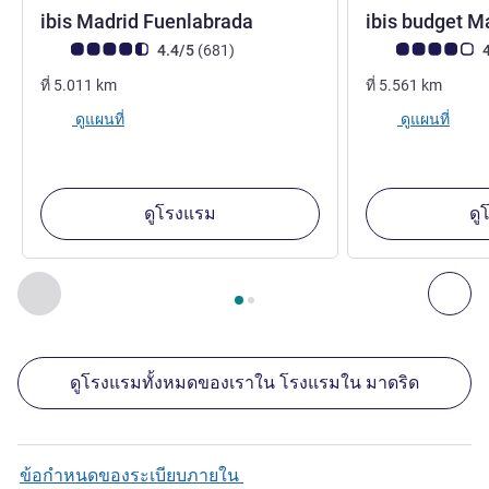
2 ดาว
ibis Madrid Fuenlabrada
ibis budget M
คะแนนความคิดเห็นจากแขก (เรทติ้งบน ALL)
รีวิว รายการ
คะแนนความคิดเห็
4.4/5
(681
)
4
ที่
5.011
km
ที่
5.561
km
ดูแผนที่
ดูแผนที่
ดูโรงแรม
ดู
หน้า
1
จาก
2
, สถานประกอบการอื่นของเราที่อยู่ใกล้เคียง 1 :, ส
ก่อนหน้า - สถานประกอบการอื่นของเราที่อยู่ใกล้เคียง
ถัด
ดูโรงแรมทั้งหมดของเราใน โรงแรมใน มาดริด
ข้อกำหนดของระเบียบภายใน