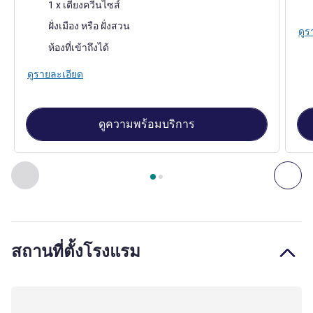
เครื่องนอน
เคร
1 x เตียงควีนไซส์
วิว:
ฝั่งเมือง หรือ ฝั่งสวน
ดูร
ห้องที่เข้าถึงได้
ดูรายละเอียด
ดูความพร้อมบริการ
หน้า
1
จาก
2
, ห้องพัก 1 : Double Room with 1 double bed , ห้
ก่อนหน้า - ห้องพัก
ถัดไ
สถานที่ตั้งโรงแรม