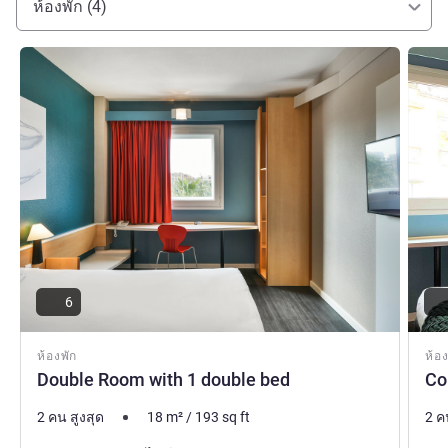
ห้องพัก (4)
ดูรายละเอียด
ดูรายล
6
ห้องพัก
ห้อง
Double Room with 1 double bed
Co
2 คน สูงสุด
18
m²
/
193
sq ft
2 ค