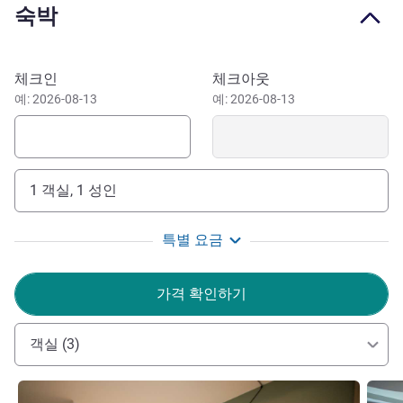
숙박
E stop or via metro line1 Château de Vincennes stop + Bus
114, Nogent-le-Perreux RER E station stop. From
Montreuil/Vincennes: head toward Nogent Centre, follow
이 호텔 예약하기
체크인
체크아웃
signs for Pavillon Baltard, Port de Plaissance.
예: 2026-08-13
예: 2026-08-13
Pavillon Baltard, Parc Floral and Bois de Vincennes.
Dear guests, at our hotel, simplicity and comfort are
combined with hospitality centered around your needs.
1 객실, 1 성인
Every day we strive to make you feel at home. Babacar
Thioune - General Manager
특별 요금
호텔 관리
가격 확인하기
객실 (3)
세부 정보 보기
세부 