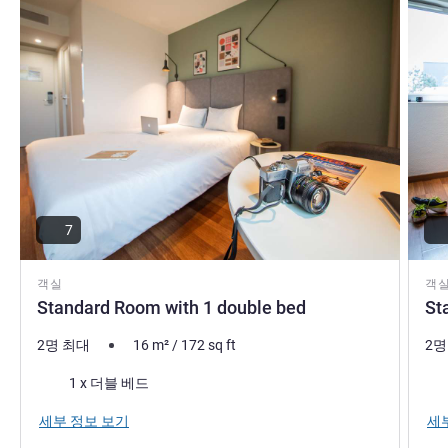
7
객실
객
Standard Room with 1 double bed
St
2명 최대
16
m²
/
172
sq ft
2명
침구
침
1 x 더블 베드
세부 정보 보기
세