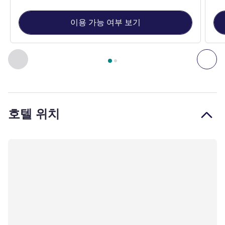
이용 가능 여부 보기
2
/
1
페이지
, 객실 1 : Standard Room with 1 double bed , 객실 2
이전 - 객실
다음
호텔 위치