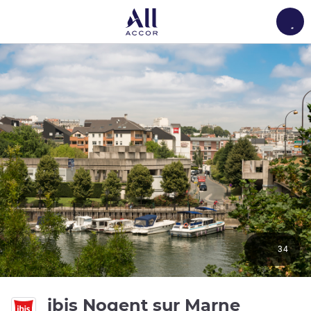
Load
34
3성
ibis Nogent sur Marne