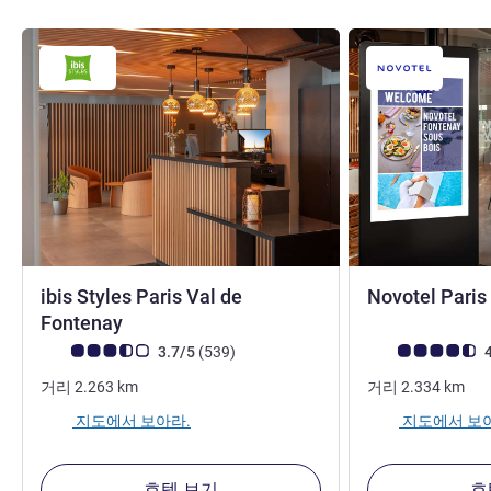
ibis Styles Paris Val de
Novotel Paris
3성
Fontenay
고객 평점 (ALL 평가)
리뷰
고객 평점 (ALL 평
3.7/5
(539
)
4
거리
2.263
km
거리
2.334
km
지도에서 보아라.
지도에서 보
호텔 보기
호