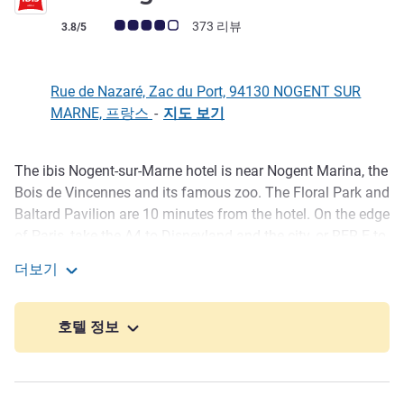
고객 평점 (ALL 평가)
373 리뷰
3.8/5
Rue de Nazaré, Zac du Port, 94130 NOGENT SUR
MARNE, 프랑스
-
지도 보기
The ibis Nogent-sur-Marne hotel is near Nogent Marina, the
호텔설명
Bois de Vincennes and its famous zoo. The Floral Park and
Baltard Pavilion are 10 minutes from the hotel. On the edge
of Paris, take the A4 to Disneyland and the city, or RER E to
the department stores and Gare du Nord. Our hotel has 74
더보기
fully-renovated bedrooms, a restaurant bar lounge with
ibis Nogent sur Marne
terrace and private undercover paid car park next door.
호텔 정보
From Paris or Metz/Nancy (A4): Nogent-sur-Marne exit
then signs for Nogent-le-Perreux. From Lille on the A1: take
the A86, Nogent-sur-Marne exit, exit the tunnel, direct
access on right. By public transport: Nogent-le-Perreux RER