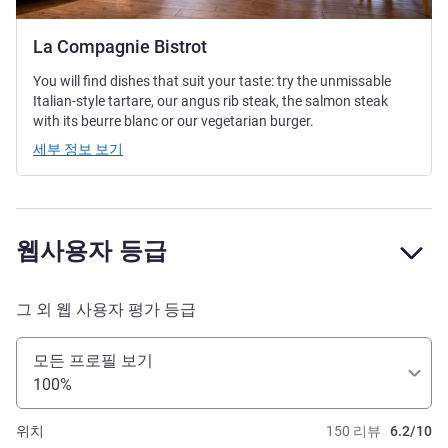
La Compagnie Bistrot
You will find dishes that suit your taste: try the unmissable
Italian-style tartare, our angus rib steak, the salmon steak
with its beurre blanc or our vegetarian burger.
세부 정보 보기
웹사용자 등급
그 외 웹 사용자 평가 등급
모든 프로필 보기
100%
위치
150 리뷰
6.2/10