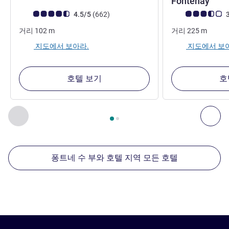
3성
Fontenay
고객 평점 (ALL 평가)
리뷰
고객 평점 (ALL 평
4.5/5
(662
)
3
거리
102
m
거리
225
m
지도에서 보아라.
지도에서 보
호텔 보기
호
2
/
1
페이지
, 주변에 있는 다른 시설 1 :, 주변에 있는 다른 시설 2 
이전 - 주변에 있는 다른 시설
다음
퐁트네 수 부와 호텔 지역 모든 호텔