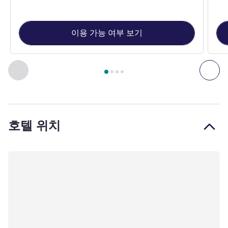
이용 가능 여부 보기
4
/
1
페이지
, 객실 1 : Classic Room - 1 double bed , 객실 2 : Cla
이전 - 객실
다음
호텔 위치