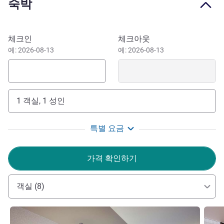
숙박
can access major transport hubs in Paris like Gare de Lyon,
Gare du Nord, Chatelet and Opera Garnier in less than 20
mins. Add to your stay with a sports event thanks to our
이 호텔 예약하기
체크인
체크아웃
proximity to the U Arena, wander around Chateau de
예: 2026-08-13
예: 2026-08-13
Vincennes or go to an event at Pavillon Baltard.
A few minutes from Paris by RER,this Mercure hotel is an
ideal starting point for your business or pleasure.Discover
1 객실, 1 성인
Disneyland Park and the Chateau of Vincennes or the
banks of the River Marne for some relaxation and cultural
time out in the Paris region
특별 요금
We are ready and looking forward to welcoming you!
가격 확인하기
Christine ROUSSEL 호텔 관리
객실 (8)
세부 정보 보기
세부 