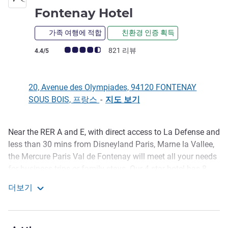
4성
Fontenay Hotel
가족 여행에 적합
친환경 인증 획득
고객 평점 (ALL 평가)
821 리뷰
4.4/5
20, Avenue des Olympiades, 94120 FONTENAY
SOUS BOIS, 프랑스
-
지도 보기
Near the RER A and E, with direct access to La Defense and
호텔설명
less than 30 mins from Disneyland Paris, Marne la Vallee,
the Mercure Paris Val de Fontenay will meet all your needs
for business trips or family stays. Our 4 star hotel has 8
spacious and renovated seminar rooms, a fitness room for
더보기
sporty types, a bar with a happy hour and a restaurant
Mercure Paris Val de Fontenay Hotel
serving homemade products and a patio for sunny days.
In the heart of the Val de Fontenay business district, you