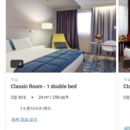
4
객실
객
Classic Room - 1 double bed
Cl
2명 최대
24
m²
/
258
sq ft
2명
침구
침
1 x 퀸사이즈 베드
세부 정보 보기
세