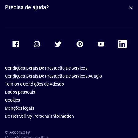
Precisa de ajuda?
Accor Facebook
Accor Instagram
Accor Twitter
Accor Pinterest
Accor Youtube
Accor Li
Condições Gerais De Prestação De Serviços
Condições Gerais De Prestação De Serviços Adagio
Termos e Condições de Adesão
Dados pessoais
Cookies
Menções legais
Do Not Sell My Personal Information
© Accor2019