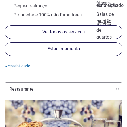
fitness
estimação
condicionado
Pequeno-almoço
Salas de
Propriedade 100% não fumadores
reunião
Serviço
de
Ver todos os serviços
quartos
Estacionamento
Acessibilidade
Restaurante
Ver detalhes