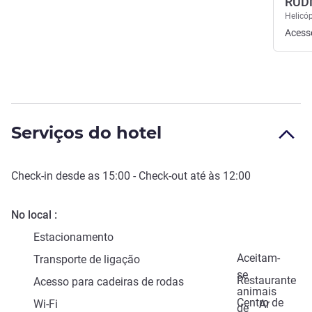
RUD
Helicó
Acess
Serviços do hotel
Check-in
desde as
15:00
-
Check-out
até às
12:00
No local
Estacionamento
Aceitam-
Transporte de ligação
se
Restaurante
Acesso para cadeiras de rodas
animais
Centro de
Wi-Fi
Ar
de