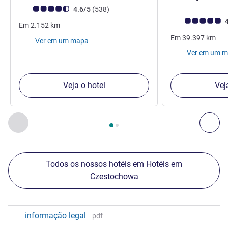
Nota clientes Avis (Classificação ALL)
comentários
4.6/5
(538
)
Nota clientes Avi
4
Em
2.152
km
Em
39.397
km
Ver em um mapa
Ver em um 
Veja o hotel
Vej
Página
1
de
2
, Os nossos outros estabelecimentos nas proxim
Anterior - Os nossos outros estabelecimentos nas proxim
Seg
Todos os nossos hotéis em Hotéis em
Czestochowa
informação legal
pdf