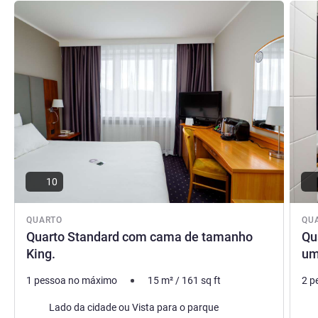
Ver detalhes
Ver de
Hotel
Anna Jach-Koterba, Gestão hoteleira
10
QUARTO
QU
Quarto Standard com cama de tamanho
Qu
King.
um
1 pessoa no máximo
15
m²
/
161
sq ft
2 p
Vistas:
Ca
Lado da cidade ou Vista para o parque