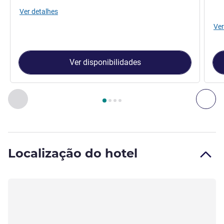
Ver detalhes
Ver
Ver disponibilidades
Página
1
de
4
, Quarto 1 : Quarto Standard com cama de tam
Anterior - Quarto
Seg
Localização do hotel