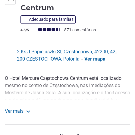
3 estrelas
Centrum
Adequado para famílias
Nota clientes Avis (Classificação ALL)
871 comentários
4.6/5
2 Ks J Popieluszki St, Czestochowa, 42200, 42-
200 CZESTOCHOWA, Polônia
-
Ver mapa
O Hotel Mercure Częstochowa Centrum está localizado
Descrição
mesmo no centro de Częstochowa, nas imediações do
Mosteiro de Jasna Góra. A sua localização e o fácil acesso
à autoestrada A1 proporcionam uma ligação rápida e
confortável com o Aeroporto de Katowice-Pyrzowice. O
Ver mais
hotel dispõe de 101 quartos com ar condicionado,
Hotel Mercure Czestochowa Centrum
incluindo quartos standard e superiores, estúdios
familiares e uma moderna suite Deluxe.