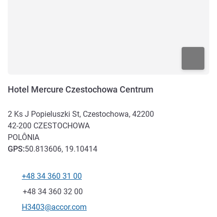
Hotel Mercure Czestochowa Centrum
2 Ks J Popieluszki St, Czestochowa, 42200
42-200
CZESTOCHOWA
POLÔNIA
GPS
:
50.813606, 19.10414
+48 34 360 31 00
Telefone
Fax
+48 34 360 32 00
E-mail de contacto
H3403@accor.com