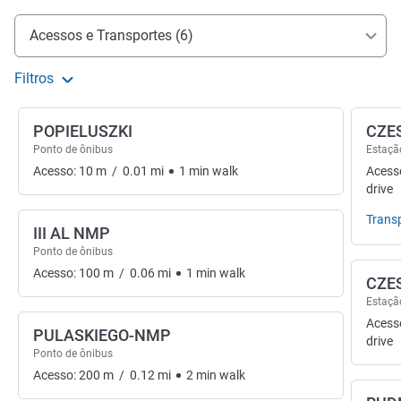
Acesso e transporte
Acessos e Transportes (6)
Filtros
POPIELUSZKI
CZE
Ponto de ônibus
Estaçã
Acesso:
10
m
/
0.01
mi
1
min
walk
Acess
drive
Trans
III AL NMP
Ponto de ônibus
Acesso:
100
m
/
0.06
mi
1
min
walk
CZE
Estaçã
Acess
PULASKIEGO-NMP
drive
Ponto de ônibus
Acesso:
200
m
/
0.12
mi
2
min
walk