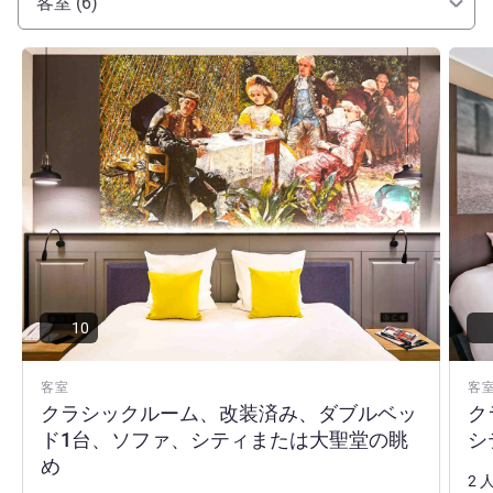
客室 (6)
詳細を表示
詳細
10
客室
客
クラシックルーム、改装済み、ダブルベッ
ク
ド1台、ソファ、シティまたは大聖堂の眺
シ
め
2 