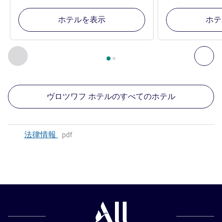
ホテルを表示
ホテ
2
ページ中
1
ページ
, 周辺の他の施設 1 :, 周辺の他の施設 2 :,
前に戻る - 周辺の他の施設
次へ
ヴロツワフ ホテルのすべてのホテル
法律情報
pdf