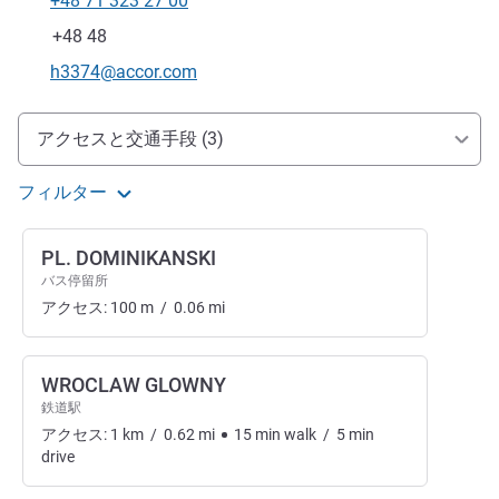
+48 71 323 27 00
電話番号
ファックス
+48 48
Eメール
h3374@accor.com
アクセスと交通機関
アクセスと交通手段 (3)
フィルター
PL. DOMINIKANSKI
バス停留所
アクセス:
100
m
/
0.06
mi
WROCLAW GLOWNY
鉄道駅
アクセス:
1
km
/
0.62
mi
15
min
walk
/
5
min
drive