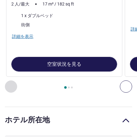
2 人/最大
17
m²
/
182
sq ft
寝
寝具
1 x ダブルベッド
ビュ
ビュー:
街側
詳
詳細を表示
空室状況を見る
3
ページ中
1
ページ
, 客室 1 : クラシックルーム、改装
前に戻る - 客室
次へ
ホテル所在地