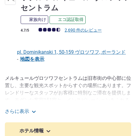
セントラム
家族向け
エコ認証取得
お客さまの声 (確認済みレビュー アコーホテルズ)
2,690 件のレビュー
4.7/5
pl. Dominikanski 1, 50-159 ヴロツワフ, ポーランド
-
地図を表示
メルキュールヴロツワフセントラムは旧市街の中心部に位
説明
置し、主要な観光スポットからすぐの場所にあります。フ
レンドリーなスタッフがお客様に特別なご滞在を提供しま
す。モダンな客室151室と、インスピレーションあふれる
テーマルームで、ゆったりとおくつろぎください。レスト
さらに表示
ラン「ワインストーン」では、シェフ特製のオリジナル料
ホテル メルキュール ヴロツワフ セントラム
理をお試しいただけます。またカスタマイズ可能な会議室
では、ミーティングを開催できます。
ホテル情報