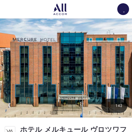
Load
142
ホテル メルキュール ヴロツワフ