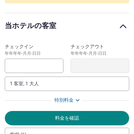
メルキュールヴロツワフセントラムは、観光にもビジネス
にも最適です。当ホテルはビジネスエリアに位置してお
り、駅やバス停、歴史的なマーケット広場、文化施設（劇
当ホテルの客室
場、オペラハウス）、ガレリアドミニカンスカショッピン
グセンターにも近く、便利です。
このホテルを予約
当ホテルは下シロンスク地方の首都ヴロツワフの中心部に
チェックイン
チェックアウト
位置し、マーケット広場の隣、歴史的な長屋、レストラ
年年年年-月月-日日
年年年年-月月-日日
ン、カフェに囲まれており、街のユニークな雰囲気を感じ
ることができます。
メルキュールヴロツワフセントラムへようこそ。フレン
1 客室, 1 大人
ドリーな雰囲気と美味しいお料理をお楽しみください。お
客さまのお越しをお待ちしております。
特別料金
MICHAL KACZMARZ ホテル経営
料金を確認