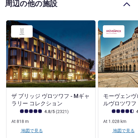
周辺の他の施設
ザ ブリッジ ヴロツワフ - Mギャ
モーヴェンヴ
5 つ星
ラリー コレクション
ルヴロツワフ
お客さまの声 (確認済みレビュー アコーホテルズ)
件のレビュー
お客さまの声 (確
4.8/5
(2321
)
4
At
818
m
At
1.028
km
地図で見る
地図で見る