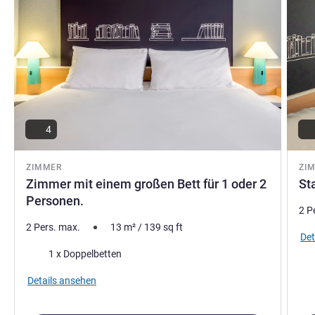
Damian Bas, Hotel Direktion
4
ZIMMER
ZI
Zimmer mit einem großen Bett für 1 oder 2
St
Personen.
2 P
2 Pers. max.
13
m²
/
139
sq ft
Det
Bettwäsche
1 x Doppelbetten
Details ansehen