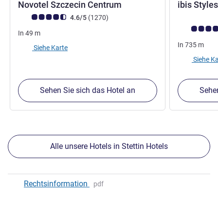
4 Sterne
Novotel Szczecin Centrum
ibis Style
Note Kundenmeinungen (Bewertung ALL)
Bewertungen
4.6/5
(1270
)
Note Kunden
In
49
m
In
735
m
Siehe Karte
Siehe Ka
Sehen Sie sich das Hotel an
Sehen
Alle unsere Hotels in Stettin Hotels
Rechtsinformation
pdf