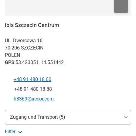
ibis Szczecin Centrum
UL. Dworcowa 16
70-206
SZCZECIN
POLEN
GPS
:
53.423051, 14.551442
+48 91 480 18 00
Tel
Fax
+48 91 480 18 88
Kontakt-E-Mail
h3369@accor.com
Erreichbarkeit und Anbindung
Zugang und Transport (5)
Filter