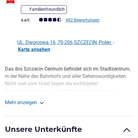
Familienfreundlich
Note Kundenmeinungen (Bewertung ALL)
992 Bewertungen
4.4/5
UL. Dworcowa 16, 70-206 SZCZECIN, Polen
-
Karte ansehen
Das ibis Szczecin Centrum befindet sich im Stadtzentrum,
Beschreibung
in der Nähe des Bahnhofs und aller Sehenswürdigkeiten.
Nicht weit vom Hotel liegen die wichtigsten
Touristenattraktionen - das Schloss der Herzöge von
Pommern, die Altstadt und die Hakenterrasse. Das Hotel
Mehr anzeigen
bietet 106 komfortable, klimatisierte Zimmer (davon 4
ibis Szczecin Centrum
behindertengerecht), ein Restaurant, die NOVO SQUARE
LOUNGE BAR und eine Tiefgarage (gegen Gebühr).
Unsere Unterkünfte
Entdecken Sie Stettin mit uns!