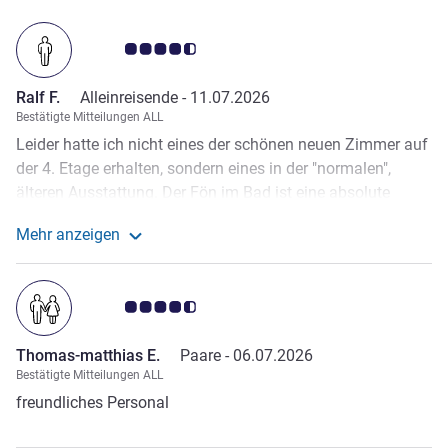
Note Kundenmeinungen 4.5/5
Ralf F.
Alleinreisende -
11.07.2026
Bestätigte Mitteilungen ALL
Leider hatte ich nicht eines der schönen neuen Zimmer auf
der 4. Etage erhalten, sondern eines in der "normalen",
älteren Ausstattung. Der Fön im Bad ist eine absolute
Katastrophe. Prinzipiell geht der ständig aus, weil der Ein-
Mehr anzeigen
Schalter mit dem Schlauch verbunden ist und bei der
Weitere Informationen zur Bewertung von Ralf F. anze
Bewegung oft abschaltet. Leider war einer der Aufzüge
nicht in Betrieb. Der andere Aufzug machte ein fürchterlich
Note Kundenmeinungen 4.5/5
nerviges Geräusch. Ein Quietschen zwischen der 1. und 2.
Etage. Da fehlt wohl ein Tropfen Öl... Dieses Geräuch hörte
Thomas-matthias E.
Paare -
06.07.2026
man ständig im Zimmer, insbesondere Nachts.
Bestätigte Mitteilungen ALL
freundliches Personal