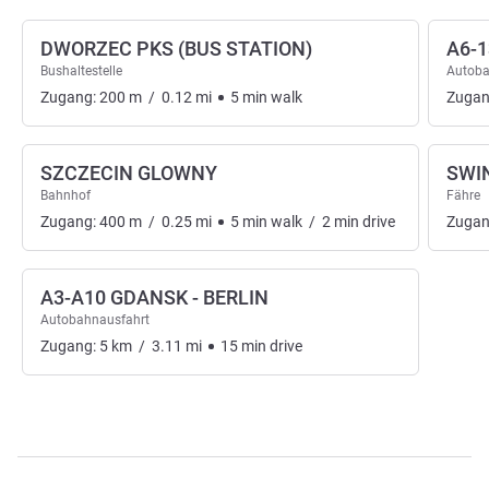
DWORZEC PKS (BUS STATION)
A6-
Bushaltestelle
Autoba
Zugang:
200
m
/
0.12
mi
5
min
walk
Zugan
SZCZECIN GLOWNY
SWI
Bahnhof
Fähre
Zugang:
400
m
/
0.25
mi
5
min
walk
/
2
min
drive
Zugan
A3-A10 GDANSK - BERLIN
Autobahnausfahrt
Zugang:
5
km
/
3.11
mi
15
min
drive