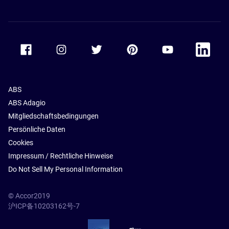
Accor Facebook
Accor Instagram
Accor Twitter
Accor Pinterest
Accor Youtube
Accor Li
ABS
ABS Adagio
Mitgliedschaftsbedingungen
Persönliche Daten
Cookies
Impressum / Rechtliche Hinweise
Do Not Sell My Personal Information
© Accor2019
沪ICP备10203162号-7
SSL Secure – globalSign