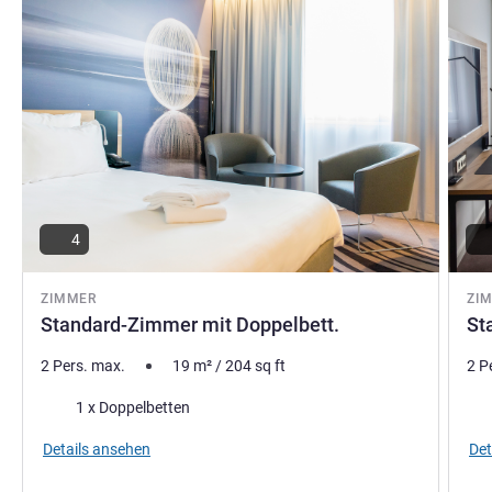
Damian Bas, Hotel Direktion
4
ZIMMER
ZI
Standard-Zimmer mit Doppelbett.
St
2 Pers. max.
19
m²
/
204
sq ft
2 P
Bettwäsche
Bet
1 x Doppelbetten
Details ansehen
Det