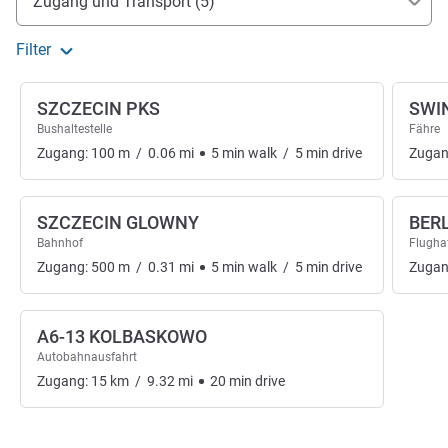
Zugang und Transport (5)
Filter
SZCZECIN PKS
SWI
Bushaltestelle
Fähre
Zugang:
100
m
/
0.06
mi
5
min
walk
/
5
min
drive
Zugan
SZCZECIN GLOWNY
BER
Bahnhof
Flugha
Zugang:
500
m
/
0.31
mi
5
min
walk
/
5
min
drive
Zugan
A6-13 KOLBASKOWO
Autobahnausfahrt
Zugang:
15
km
/
9.32
mi
20
min
drive