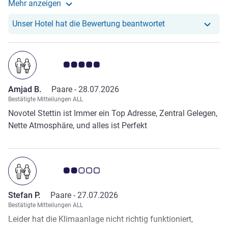
Mehr anzeigen
sowie weitere internationale Sender in Englisch,
Weitere Informationen zur Bewertung von Doris W. an
Französisch etc. Dies ist heutzutage bei ACCOR-Hotels
Unser Hotel hat r
Unser Hotel hat die Bewertung beantwortet
üblich. b) Frühstück insgesamt schöne, breite Auswahl.
Allerdings vermisste ich Haferflocken/Müsli. Sie haben
mehrere (ungesunde) amerikanische. Cerealien im
Note Kundenmeinungen 5.0/5
Angebot. Dabei sind Haferflocken gesünder u. vermutlich
auch preiswerter! Doch sind dies nur Anregungen. Wenn
Amjad B.
Paare -
28.07.2026
ich nach einer Hotelempfehlung in Stettin gefragt werde,
Bestätigte Mitteilungen ALL
werde ich auf jeden Fall Ihr Hotel nennen. Vielen Dank.
Novotel Stettin ist Immer ein Top Adresse, Zentral Gelegen,
Nette Atmosphäre, und alles ist Perfekt
Note Kundenmeinungen 2.0/5
Stefan P.
Paare -
27.07.2026
Bestätigte Mitteilungen ALL
Leider hat die Klimaanlage nicht richtig funktioniert,