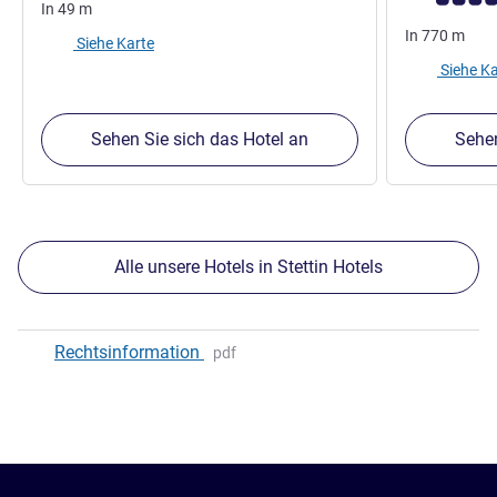
In
49
m
In
770
m
Siehe Karte
Siehe Ka
Sehen Sie sich das Hotel an
Sehen
Alle unsere Hotels in Stettin Hotels
Rechtsinformation
pdf