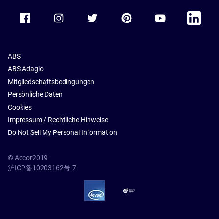
Accor Facebook
Accor Instagram
Accor Twitter
Accor Pinterest
Accor Youtube
Accor Li
ABS
ABS Adagio
Mitgliedschaftsbedingungen
Persönliche Daten
Cookies
Impressum / Rechtliche Hinweise
Do Not Sell My Personal Information
© Accor2019
沪ICP备10203162号-7
SSL Secure – globalSign