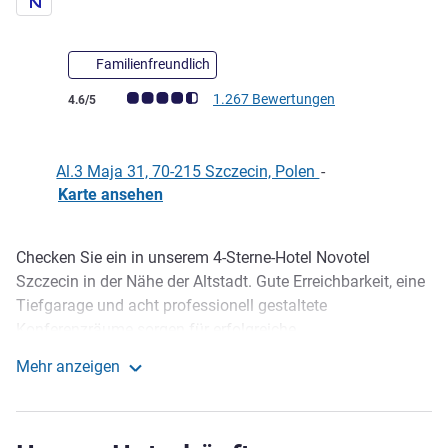
Familienfreundlich
Note Kundenmeinungen (Bewertung ALL)
1.267 Bewertungen
4.6/5
Al.3 Maja 31, 70-215 Szczecin, Polen
-
Karte ansehen
Checken Sie ein in unserem 4-Sterne-Hotel Novotel
Beschreibung
Szczecin in der Nähe der Altstadt. Gute Erreichbarkeit, eine
Tiefgarage und acht professionell gestaltete
Konferenzräume sorgen für erfolgreiche
Geschäftstagungen. Im Sommer können Sie auf der
Mehr anzeigen
Terrasse des Restaurants sitzen und internationale oder
Novotel Szczecin Centrum
polnische Gerichte genießen. Im Novotel sorgen wir stets
für die höchste Qualität bei den Aufenthalten unserer