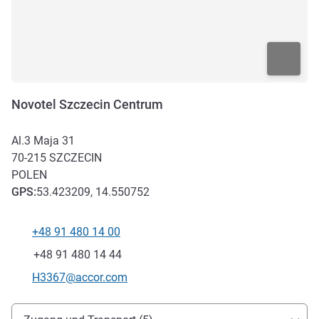
Novotel Szczecin Centrum
Al.3 Maja 31
70-215
SZCZECIN
POLEN
GPS
:
53.423209, 14.550752
+48 91 480 14 00
Tel
Fax
+48 91 480 14 44
Kontakt-E-Mail
H3367@accor.com
Erreichbarkeit und Anbindung