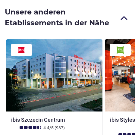
Unsere anderen
Etablissements in der Nähe
2 Sterne
ibis Szczecin Centrum
ibis Style
Note Kundenmeinungen (Bewertung ALL)
Bewertungen
4.4/5
(987
)
Note Kunden