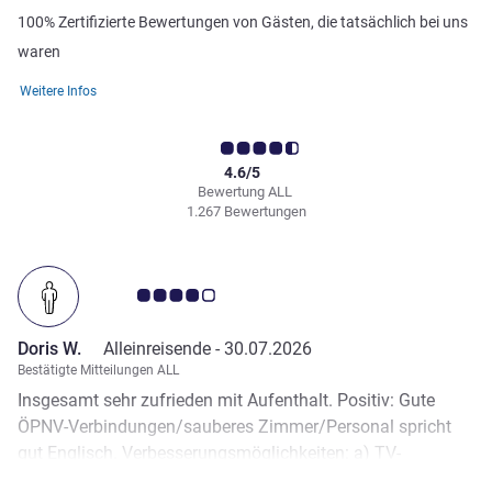
100% Zertifizierte Bewertungen von Gästen, die tatsächlich bei uns
waren
Weitere Infos
4.6/5
Bewertung ALL
1.267 Bewertungen
Note Kundenmeinungen 4.0/5
Doris W.
Alleinreisende -
30.07.2026
Bestätigte Mitteilungen ALL
Insgesamt sehr zufrieden mit Aufenthalt. Positiv: Gute
ÖPNV-Verbindungen/sauberes Zimmer/Personal spricht
gut Englisch. Verbesserungsmöglichkeiten: a) TV-
Empfang: Wichtig wären deutsche Sender wie ARD u. ZDF