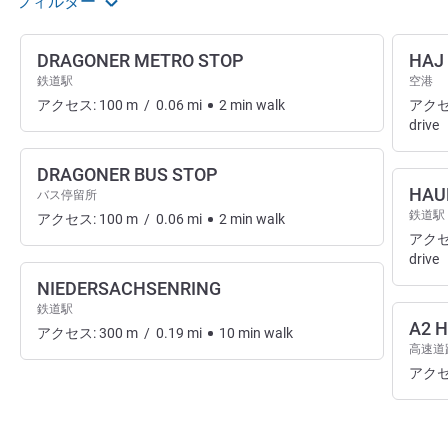
フィルター
DRAGONER METRO STOP
HAJ
鉄道駅
空港
アクセス:
100
m
/
0.06
mi
2
min
walk
アクセ
drive
DRAGONER BUS STOP
HAU
バス停留所
鉄道駅
アクセス:
100
m
/
0.06
mi
2
min
walk
アクセ
drive
NIEDERSACHSENRING
鉄道駅
A2 
アクセス:
300
m
/
0.19
mi
10
min
walk
高速道
アクセ