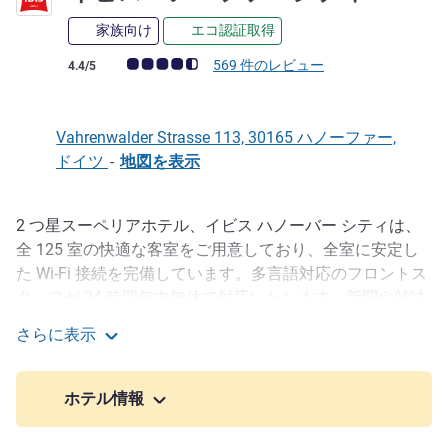
家族向け
エコ認証取得
お客さまの声 (確認済みレビュー アコーホテルズ)
569 件のレビュー
4.4/5
Vahrenwalder Strasse 113, 30165 ハノーファー,
ドイツ
-
地図を表示
2 つ星スーペリアホテル、イビス ハノーバー シティは、
説明
全 125 室の快適な客室をご用意しており、全室に安定し
た Wi-Fi 接続を完備しています。多言語対応のフロントス
タッフが 24 時間年中無休で対応いたします。新聞や雑誌
に加え、ドリンクとスナックのサービスも 24 時間ご利用
さらに表示
いただけます。当ホテルには安全な駐車場があり、ロビー
イビスハノーファーシティ
では無料 Wi-Fi をご利用いただけます。当ホテルからのサ
ービスの締めくくりとして、午前 6:30 から 10:00（週末
ホテル情報
は午前 11:00）まで種類豊富な朝食をご提供いたします。