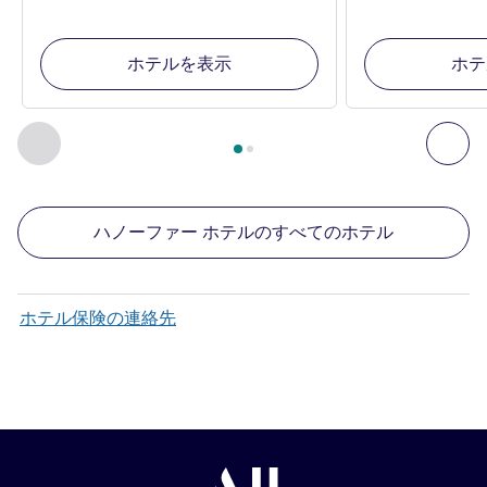
ホテルを表示
ホテ
2
ページ中
1
ページ
, 周辺の他の施設 1 :, 周辺の他の施設 2 :,
前に戻る - 周辺の他の施設
次へ
ハノーファー ホテルのすべてのホテル
ホテル保険の連絡先