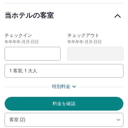
近隣施設：ミッテルラント運河沿いにあるアスリート向け
のジョギングコース、フィットネスセンター、ファーレン
当ホテルの客室
ヴァルダー バート。お出かけスポット：クラブアカン
ト、カヴァッロ、ムジークツェントルム
このホテルを予約
チェックイン
チェックアウト
イビス ハノーバー シティへようこそ。当ホテルのスタ
年年年年-月月-日日
年年年年-月月-日日
ッフ一同、美しい州都ハノーバーへ皆様をお迎えできるこ
とを心よりお待ちしております。ぜひ、ご滞在を満喫して
ください。24 時間いつでもお手伝いいたします。
Bärbel Vollrath ホテル経営
1 客室, 1 大人
特別料金
料金を確認
客室 (2)