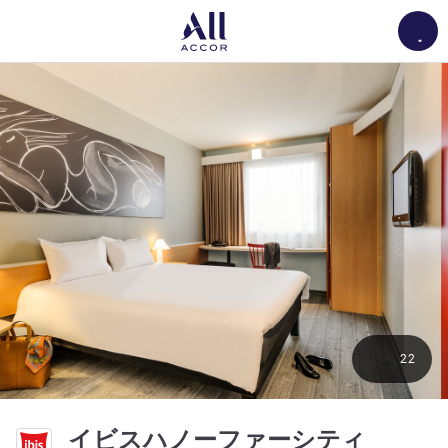
Load
22
2 つ星
イビスハノーファーシティ