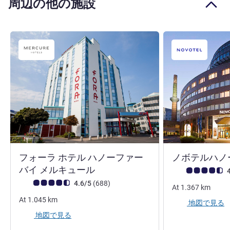
周辺の他の施設
フォーラ ホテル ハノーファー
ノボテルハノ
4 つ星
バイ メルキュール
お客さまの声 (確
4
お客さまの声 (確認済みレビュー アコーホテルズ)
件のレビュー
4.6/5
(688
)
At
1.367
km
At
1.045
km
地図で見る
地図で見る