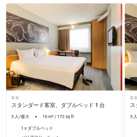
詳細を表示
詳細
4
客室
客
スタンダード客室、ダブルベッド 1 台
ス
3 人/最大
16
m²
/
172
sq ft
3 
寝具
寝
1 x ダブルベッド