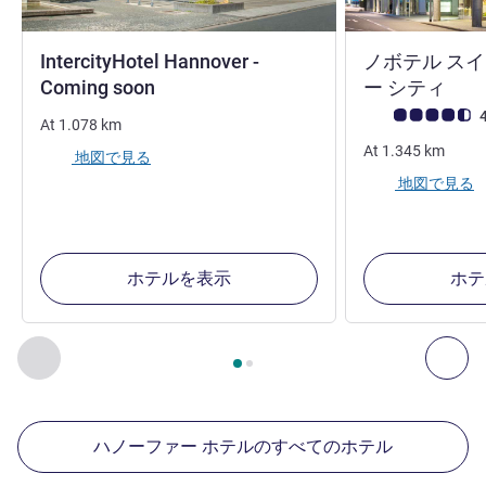
IntercityHotel Hannover -
ノボテル スイ
4 つ星
3 
Coming soon
ー シティ
お客さまの声 (確
4
At
1.078
km
At
1.345
km
地図で見る
地図で見る
ホテルを表示
ホテ
2
ページ中
1
ページ
, 周辺の他の施設 1 :, 周辺の他の施設 2 :,
前に戻る - 周辺の他の施設
次へ
ハノーファー ホテルのすべてのホテル