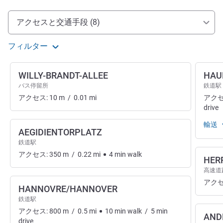
アクセスと交通機関
アクセスと交通手段 (8)
フィルター
WILLY-BRANDT-ALLEE
HAU
バス停留所
鉄道駅
アクセス:
10
m
/
0.01
mi
アクセ
drive
輸送
AEGIDIENTORPLATZ
鉄道駅
アクセス:
350
m
/
0.22
mi
4
min
walk
HER
高速道
アクセ
HANNOVRE/HANNOVER
鉄道駅
アクセス:
800
m
/
0.5
mi
10
min
walk
/
5
min
AND
drive