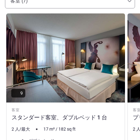
客室 (7)
詳細を表示
詳細
9
客室
客
スタンダード客室、ダブルベッド 1 台
プ
2 人/最大
17
m²
/
182
sq ft
2 
寝具
寝