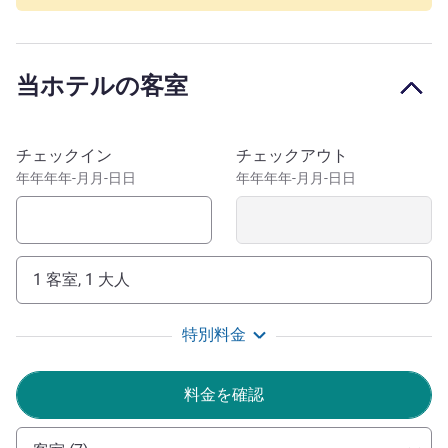
便利な場所にある100名様まで収容可能なお部屋。中央駅
までわずか1 km、空港まで14 kmです。お車の場合は高速
道路A2およびA7をご利用ください。公共交通機関は近く
当ホテルの客室
の接続ポイントにあります。 ご到着時：中央駅までわず
か 1 km、空港まで 14 km です。A2 高速道路と A7 高速道
路へのアクセスも容易で、近くの「Aegidientorplatz」は
このホテルを予約
チェックイン
チェックアウト
公共交通機関の拠点となっています。
年年年年-月月-日日
年年年年-月月-日日
ハノーバーを簡単に探索しましょう：マシュ湖、旧市街、
ニュータウンホール、スタジアム、ショッピング街まで徒
歩圏内です。すぐ近くにあるエレンハウゼン庭園や展示場
もまわってみましょう。
1 客室, 1 大人
伝統とモダンな快適さを、居心地の良い魅力的な雰囲気
特別料金
の中でお楽しみください。ホテルのサービスは、ウェルネ
スを第一に考え、細心の注意を払っております。ご滞在中
料金を確認
は快適な時間をお過ごしください。
Sandra Schmidt ホテル経営