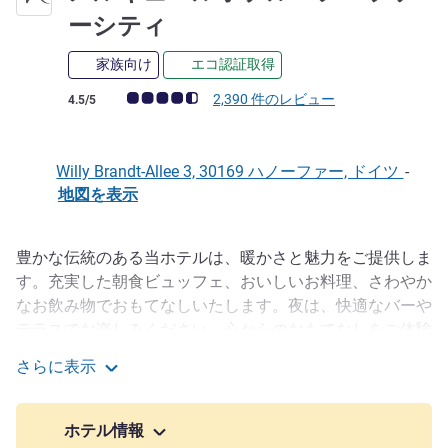
4 つ星
ーシティ
家族向け
エコ認証取得
お客さまの声 (確認済みレビュー アコーホテルズ)
2,390 件のレビュー
4.5/5
Willy Brandt-Allee 3, 30169 ハノーファー, ドイツ
-
地図を表示
豊かな伝統のある当ホテルは、暖かさと魅力をご提供しま
説明
す。充実した朝食ビュッフェ、おいしいお料理、さわやか
なお飲み物でおもてなしいたします。夜は、快適なバーや
テラスでお楽しみください。心からのおもてなしをご体験
ください。145 室の禁煙の客室はすべて、広々としてお
さらに表示
り、エアコンが完備されています。また、BRITA ウォータ
メルキュールホテルハノーファーシティ
ーサーバーを設置しておりますので、ご自由にお使いくだ
さい。
ホテル情報