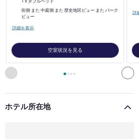
1 x ダブルベッド
ビュー:
街側 また 中庭側 また 歴史地区ビュー また パーク
詳
ビュー
詳細を表示
空室状況を見る
4
ページ中
1
ページ
, 客室 1 : スタンダード客室、ダブルベッド
前に戻る - 客室
次へ
ホテル所在地