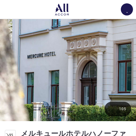
Load
105
メルキュールホテルハノーファ