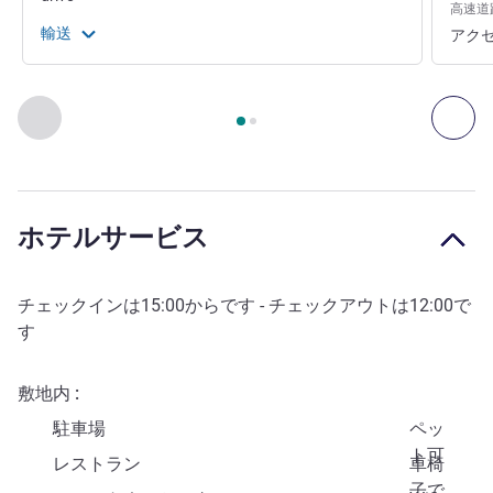
高速道
輸送
アクセ
2
ページ中
1
ページ
, アクセスと交通手段 1 :, アクセスと交通手
前に戻る - アクセスと交通手段
次へ
ホテルサービス
チェックインは
15:00
からです - チェックアウトは
12:00
で
す
敷地内
駐車場
ペッ
ト可
レストラン
車椅
子で