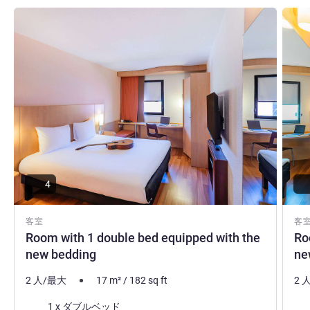
詳細を表示
詳細
4
客室
客
Room with 1 double bed equipped with the
Ro
new bedding
ne
2 人/最大
17
m²
/
182
sq ft
2 
寝具
寝
1 x ダブルベッド