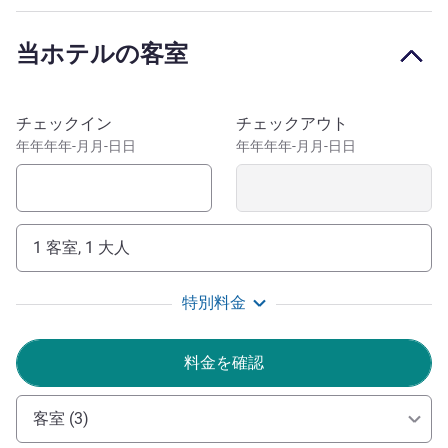
2710-162 Sintra, PORTUGAL. Email: h3341@accor.com.
Reg. No.: 3063 - Portuguese claims book. Please note that
当ホテルの客室
all calls made to +351 211 582 730 will be charged at the
rate applicable for national landline calls.
このホテルを予約
The Ibis Lisboa Sintra is located 10 miles from the
チェックイン
チェックアウト
UNESCO world heritage site of Sintra, and is close to
年年年年-月月-日日
年年年年-月月-日日
Lisbon, Cascais and Estoril. Its proximity to Sintra
Mountains and the beaches in Cascais make this hotel the
place to be.
1 客室, 1 大人
Welcome to the Hotel Ibis Lisboa Sintra. The whole team
wishes you a pleasant stay. Take the opportunity to relax
特別料金
and enjoy the historical riches of the cities of Sintra and
Lisbon
料金を確認
Alexandre FROIS ホテル経営
客室 (3)