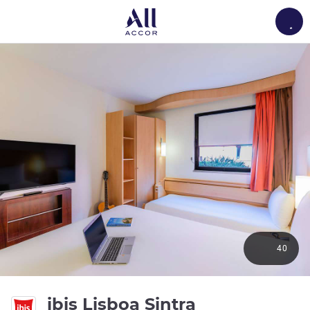
Load
40
2 つ星
ibis Lisboa Sintra