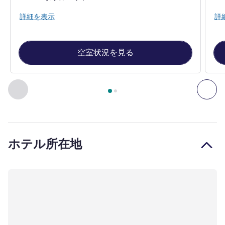
詳細を表示
詳
空室状況を見る
2
ページ中
1
ページ
, 客室 1 : Room with 1 double bed equippe
前に戻る - 客室
次へ
ホテル所在地