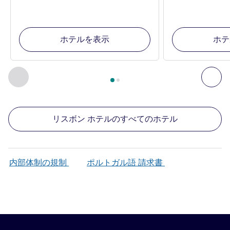
ホテルを表示
ホテ
2
ページ中
1
ページ
, 周辺の他の施設 1 :, 周辺の他の施設 2 :,
前に戻る - 周辺の他の施設
次へ
リスボン ホテルのすべてのホテル
内部体制の規制
ポルトガル語 請求書