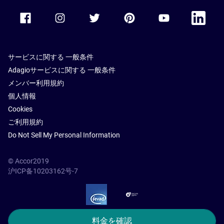
Accor Facebook
Accor Instagram
Accor Twitter
Accor Pinterest
Accor Youtube
Accor Li
サービスに関する 一般条件
Adagioサービスに関する 一般条件
メンバー利用規約
個人情報
Cookies
ご利用規約
Do Not Sell My Personal Information
© Accor2019
沪ICP备10203162号-7
SSL Secure – globalSign
料金を確認