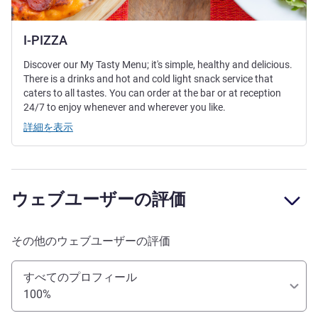
I-PIZZA
Discover our My Tasty Menu; it's simple, healthy and delicious.
There is a drinks and hot and cold light snack service that
caters to all tastes. You can order at the bar or at reception
24/7 to enjoy whenever and wherever you like.
詳細を表示
ウェブユーザーの評価
その他のウェブユーザーの評価
すべてのプロフィール
100%