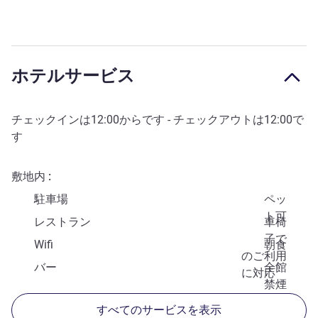
ホテルサービス
チェックインは
12:00
からです - チェックアウトは
12:00
で
す
敷地内
駐車場
ペッ
ト可
レストラン
車椅
子で
Wifi
朝食
のご利用
バー
全館
に対応
禁煙
すべてのサービスを表示