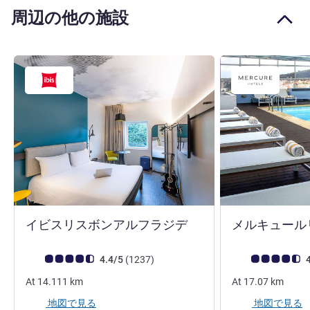
周辺の他の施設
2 つ星
イビスリスボンアルフラジデ
メルキュール
お客さまの声 (確認済みレビュー アコーホテルズ)
件のレビュー
お客さまの声 (確
4.4/5
(1237
)
4
At
14.111
km
At
17.07
km
地図で見る
地図で見る