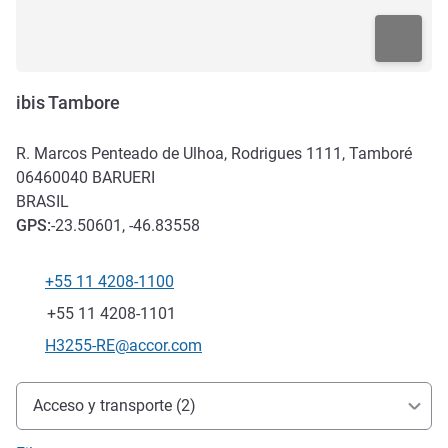
ibis Tambore
R. Marcos Penteado de Ulhoa, Rodrigues 1111, Tamboré
06460040
BARUERI
BRASIL
GPS
:
-23.50601, -46.83558
+55 11 4208-1100
Teléfono
Fax
+55 11 4208-1101
Correo electrónico de contacto
H3255-RE@accor.com
Acceso y transporte
Acceso y transporte (2)