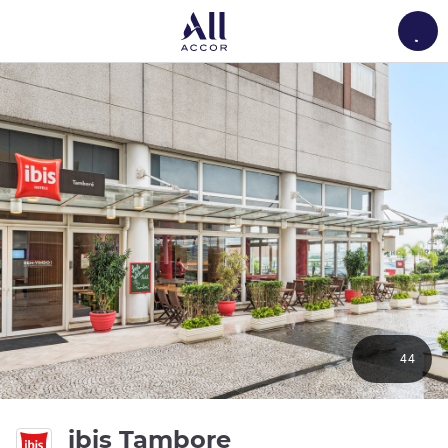
Load
44
3 estrellas
ibis Tambore