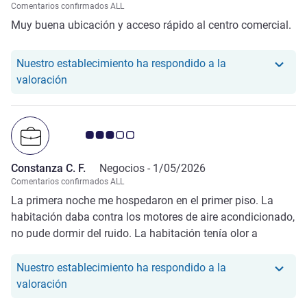
Comentarios confirmados ALL
Muy buena ubicación y acceso rápido al centro comercial.
Nuestro establecimiento ha respondido a la
Nuestro hotel ha respondido a la valoración de Ja
valoración
Nota de clientes de Avis 3.0/5
Constanza C. F.
Negocios -
1/05/2026
Comentarios confirmados ALL
La primera noche me hospedaron en el primer piso. La
habitación daba contra los motores de aire acondicionado,
no pude dormir del ruido. La habitación tenía olor a
transpiración. Luego me cambiaron y mejoró. Las
almohadas tenían olor a transpiración en ambas
Nuestro establecimiento ha respondido a la
habitaciones
Nuestro hotel ha respondido a la valoración de Co
valoración