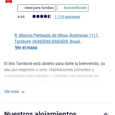
Ideal para familias
Ecocertificado
Nota de clientes de Avis (Clasificación de ALL)
1.119 opiniones
4.3/5
R. Marcos Penteado de Ulhoa, Rodrigues 1111,
Tamboré, 06460040 BARUERI, Brasil
-
Ver el mapa
El ibis Tamboré está abierto para darle la bienvenida, ya
Descripción
sea por negocios u ocio. Habitaciones cómodas y
funcionales para parejas y familias con opciones de
movilidad reducida. Todas las habitaciones tienen aire
acondicionado y WIFI gratuito. El restaurante sirve
Ver más
desayunos y almuerzos y la cena se ofrece a la carta. El
ibis Tambore
bar está abierto 24/7. También hay lavandería, sala de
planchado y aparcamiento. El hotel admite mascotas.
Nuestros alojamientos