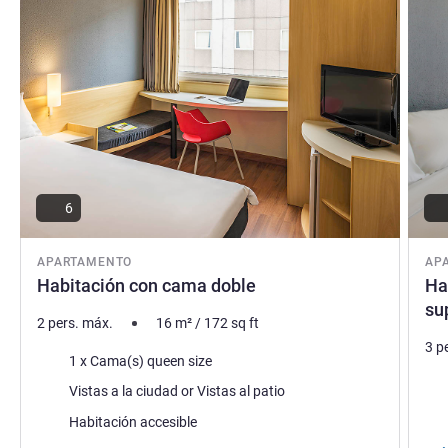
6
APARTAMENTO
AP
Habitación con cama doble
Ha
su
2 pers. máx.
16
m²
/
172
sq ft
3 p
Ropa de cama
1 x Cama(s) queen size
Rop
Views :
Vistas a la ciudad or Vistas al patio
Habitación accesible