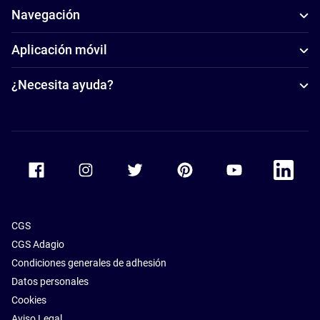
Navegación
Aplicación móvil
¿Necesita ayuda?
Accor Facebook
Accor Instagram
Accor Twitter
Accor Pinterest
Accor Youtube
Accor Li
CGS
CGS Adagio
Condiciones generales de adhesión
Datos personales
Cookies
Aviso Legal