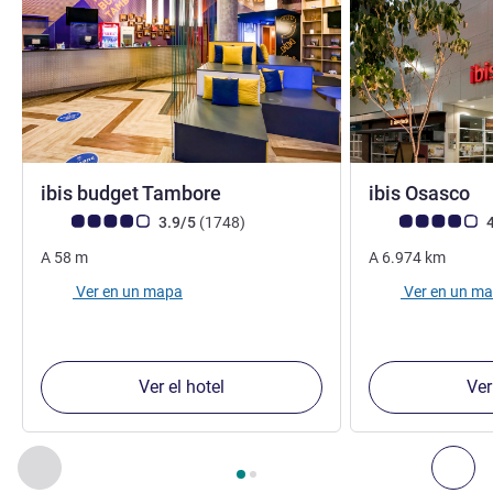
2 estrellas
3 
ibis budget Tambore
ibis Osasco
Nota de clientes de Avis (Clasificación de ALL)
opiniones
Nota de clientes d
3.9/5
(1748
)
4
A
58
m
A
6.974
km
Ver en un mapa
Ver en un m
Ver el hotel
Ver
Página
1
de
2
, Nuestros establecimientos cercanos 1 :, Nuest
Anterior - Nuestros establecimientos cercanos
Sig