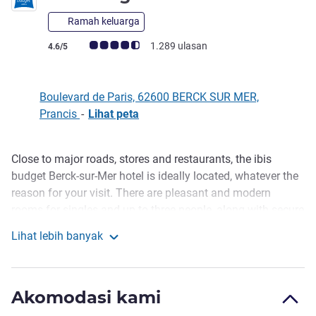
Ramah keluarga
Catatan tamu Avis (Peringkat ALL)
1.289 ulasan
4.6/5
Boulevard de Paris, 62600 BERCK SUR MER,
Prancis
-
Lihat peta
Close to major roads, stores and restaurants, the ibis
Deskripsi
budget Berck-sur-Mer hotel is ideally located, whatever the
reason for your visit. There are pleasant and modern
rooms for singles and up to three people, along with secure
parking and free high-speed WIFI. And to start the day,
Lihat lebih banyak
enjoy a great breakfast spread with our low-price all-you-
ibis budget Berck Sur Mer
can-eat buffet.
Located on the way into Berck-sur-Mer and close to many
Akomodasi kami
stores and restaurants, our modern hotel is great for your