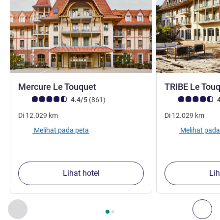
bintang 4
Mercure Le Touquet
TRIBE Le Tou
Catatan tamu Avis (Peringkat ALL)
ulasan
Catatan tamu Avis
4.4/5
(861
)
4
Di
12.029
km
Di
12.029
km
Melihat pada peta
Melihat pada
Lihat hotel
Lih
Halaman
1
dari
2
, Properti kami yang lain di sekitar 1 :, Proper
Sebelumnya - Properti kami yang lain di sekitar
Ber