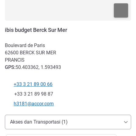
ibis budget Berck Sur Mer
Boulevard de Paris
62600
BERCK SUR MER
PRANCIS
GPS
:
50.403362, 1.593493
+33 3 21 89 00 66
Telepon
Fax
+33 3 21 89 98 87
Email kontak
h3181@accor.com
Akses dan Transportasi
Akses dan Transportasi (1)