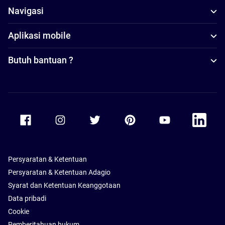
Navigasi
Aplikasi mobile
Butuh bantuan ?
Accor Facebook
Accor Instagram
Accor Twitter
Accor Pinterest
Accor Youtube
Accor Li
Persyaratan & Ketentuan
Persyaratan & Ketentuan Adagio
Syarat dan Ketentuan Keanggotaan
Data pribadi
Cookie
Pemberitahuan hukum