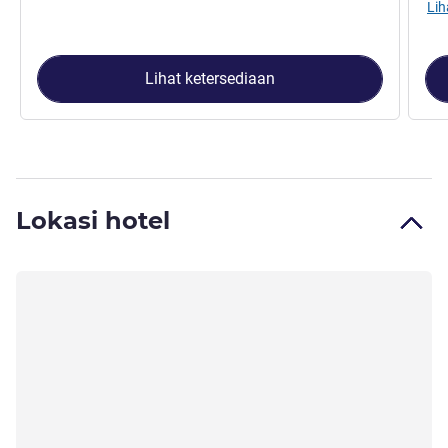
Lih
Lihat ketersediaan
Lokasi hotel