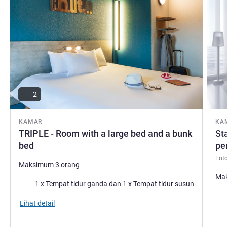
2
KAMAR
KA
TRIPLE - Room with a large bed and a bunk
St
bed
pe
Fot
Maksimum 3 orang
Mak
Selimut
1 x Tempat tidur ganda dan 1 x Tempat tidur susun
Sel
Lihat detail