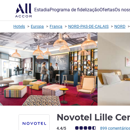
Estadia
Programa de fidelização
Ofertas
Os noss
Hotels
Europa
França
NORD-PAS-DE-CALAIS
NORD
Novotel Lille C
Nota clientes Avis (Classificação ALL)
4.4/5
899 comentário