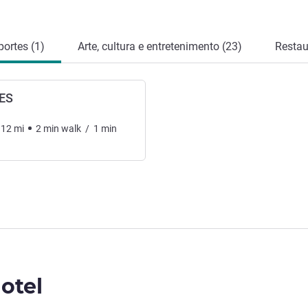
ortes (1)
Arte, cultura e entretenimento (23)
Restau
ES
.12
mi
2
min
walk
/
1
min
otel