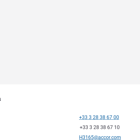
s
+33 3 28 38 67 00
Telefone
Fax
+33 3 28 38 67 10
E-mail de contacto
H3165@accor.com