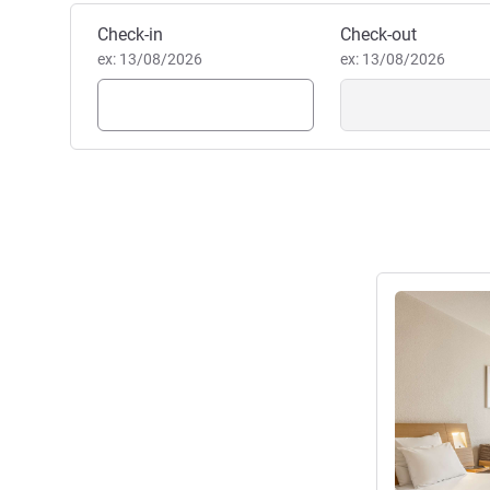
mercado de Natal.
Jessica BRUNEAU, Gestão ho
Reservar este hotel
Check-in
Check-out
ex: 13/08/2026
ex: 13/08/2026
Ver detalhes