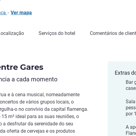
ança
-
Ver mapa
Localização
Serviços do hotel
Comentários de clien
entre Gares
Extras d
ância a cada momento
Bar 
casei
e rua e à cena musical, nomeadamente
Sala
ncertos de vários grupos locais, o
pess
rgulha-o no convívio da capital flamenga.
por 
15 m² ideal para as suas reuniões, o
o a desfrutar da serenidade do seu
A ap
ada oferta de cervejas e os produtos
Flan