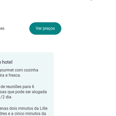
tes
Ver preços
o hotel
gourmet com cozinha
ra e fresca.
 de reuniões para 6
oas que pode ser alugada
1/2 dia
enas dois minutos da Lille
dres e a cinco minutos da