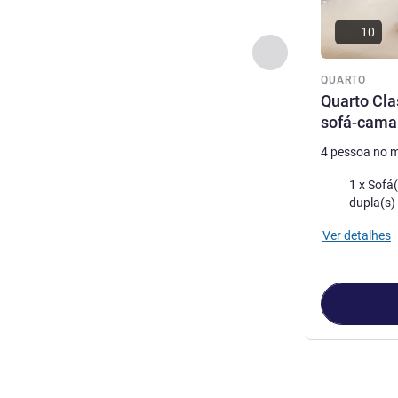
10
Anterior - Quarto
QUARTO
Quarto Cla
sofá-cama 
4 pessoa no 
Cama
1 x Sofá(s)
dupla(s)
Ver detalhes
Página
1
de
2
, 