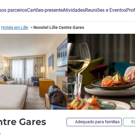
os parceiros
Cartões-presente
Atividades
Reuniões e Eventos
Prof
Hotéis em Lille
Novotel Lille Centre Gares
4 estrelas
entre Gares
Adequado para famílias
E
s