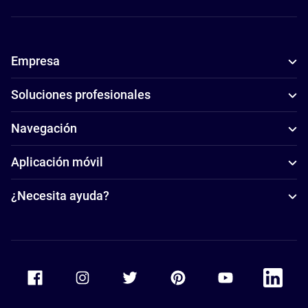
Empresa
Soluciones profesionales
Navegación
Aplicación móvil
¿Necesita ayuda?
Accor Facebook
Accor Instagram
Accor Twitter
Accor Pinterest
Accor Youtube
Accor Li