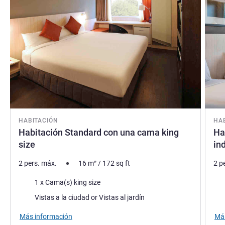
HABITACIÓN
HA
Habitación Standard con una cama king
Ha
size
in
2 pers. máx.
16
m²
/
172
sq ft
2 p
Ropa de cama
Rop
1 x Cama(s) king size
Views :
Vie
Vistas a la ciudad or Vistas al jardín
Más información
Más