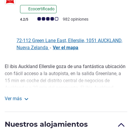
Ecocertificado
Nota de clientes de Avis (Clasificación de ALL)
982 opiniones
4.2/5
72-112 Green Lane East, Ellerslie, 1051 AUCKLAND,
Nueva Zelanda
-
Ver el mapa
El ibis Auckland Ellerslie goza de una fantástica ubicación
Descripción
con fácil acceso a la autopista, en la salida Greenlane, a
15 min en coche del distrito central de negocios de
Auckland y a 20 min del aeropuerto. El ibis Auckland
Ellerslie está situado en el mi smo complejo que el
Ver más
contiguo hotel de 4 estrellas y media Novotel Auckland
ibis Auckland Ellerslie
Ellerslie, con el que comparte instalaciones como WIFI de
alta velocidad, el restaurante y bar con jardín Acacia, salas
Nuestros alojamientos
de conferencias, un gimnasio completo y aparcamiento.