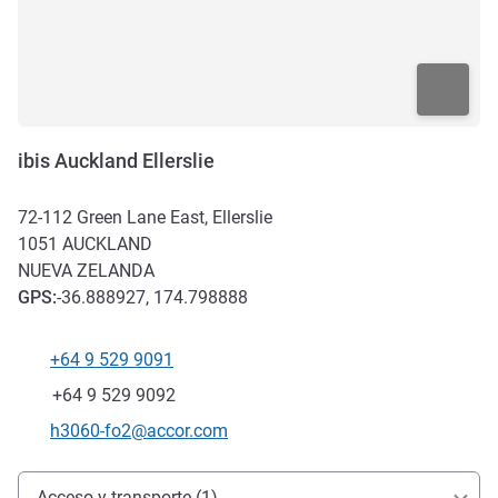
ibis Auckland Ellerslie
72-112 Green Lane East, Ellerslie
1051
AUCKLAND
NUEVA ZELANDA
GPS
:
-36.888927, 174.798888
+64 9 529 9091
Teléfono
Fax
+64 9 529 9092
Correo electrónico de contacto
h3060-fo2@accor.com
Acceso y transporte
Acceso y transporte (1)