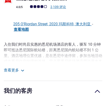
客户意见评级 (ALL 评级)
2,109 评论
4.0/5
205 O'Riordan Street, 2020 玛斯科特, 澳大利亚
-
查看地图
入住我们时尚且实惠的悉尼机场酒店的客人，驱车 10 分钟
描述
即可抵达悉尼国际航站楼，距离悉尼国内航站楼不到 1 公
里。酒店地理位置优越，是在悉尼中途停留，参加当地活动
或在悉尼住宿的理想选择。宜必思悉尼机场酒店周边遍布多
种当地服务设施、咖啡厅和酒吧，交通便利，靠近悉尼中央
查看更多
商务区，乘火车片刻即可抵达商务区，乘汽车只需 15 分
宜必思悉尼机场酒店
钟。步行片刻即可到达 Mascot 火车站，游览悉尼十分方
便。
我们的客房
宜必思悉尼机场酒店的客房拥有宁静的氛围和新鲜的空气，
配备"宜必思甜梦之床"和各种其他设施，是短住的理想选
择。酒店提供 24 小时接待服务，宜必思厨房也全天营业，