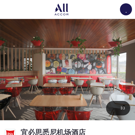
Load
33
3.5 星
宜必思悉尼机场酒店