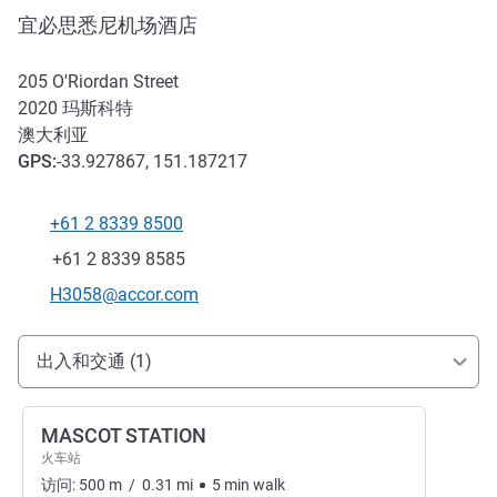
宜必思悉尼机场酒店
205 O'Riordan Street
2020
玛斯科特
澳大利亚
GPS
:
-33.927867, 151.187217
+61 2 8339 8500
电话
传真
+61 2 8339 8585
联系电子邮件
H3058@accor.com
抵达和交通
出入和交通 (1)
MASCOT STATION
火车站
访问:
500
m
/
0.31
mi
5
min
walk