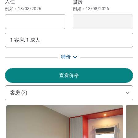
预订此酒店
入住
退房
您可以悠闲享受住宿时光。我们经济实惠的悉尼国内机场酒
例如：13/08/2026
例如：13/08/2026
店 提供在线登记入住服务和悉尼机场内的停车场，停车场
可供酒店客人或长期机场停车使用。在预订宜必思悉尼机场
酒店后，您还可以选择安排提前登记入住和延迟退房。
1 客房, 1 成人
如果您想在悉尼国内机场附近寻找实惠而舒适的酒店住宿，
宜必思悉尼机场酒店是一个很好的选择。我们为行动不便的
客人提供无障碍服务，拥有会说不同语言的员工，并提供可
特价
携带宠物入住的机场酒店客房。
查看价格
宜必思悉尼机场是寻求方便前往悉尼国内和国际机场候机
楼或市中心旅客的理想选择。酒店全体工作人员热切期待您
客房 (3)
来到悉尼，确保您的入住舒适、轻松且愉快。
Evan JAMES 酒店管理
请参阅详情
请参