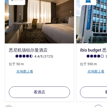
5 星
悉尼机场铂尔曼酒店
ibis budg
客户意见评级 (ALL 评级)
评论
客户意见评级 (ALL
4.4/5
(3725
)
3
位于
50
m
位于
550
m
在地图上看
在地图上看
看酒店
第
1
页，共
2
页
, 我们在附近的其他酒店 1 :, 我们在附近的其他酒