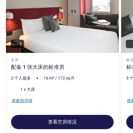
5
客房
客
配备 1 张大床的标准房
标
2 个人最多
16
m²
/
172
sq ft
3 
床上用品
床
1 x 大床
请参阅详情
请
查看空房情况