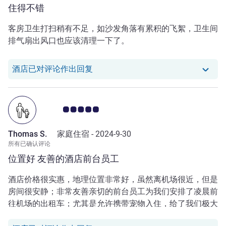
住得不错
客房卫生打扫稍有不足，如沙发角落有累积的飞絮，卫生间
排气扇出风口也应该清理一下了。
我们酒店已对 W. C. 的评论作出回复
酒店已对评论作出回复
客户意见评级 5.0/5
Thomas S.
家庭住宿 -
2024-9-30
所有已确认评论
位置好 友善的酒店前台员工
酒店价格很实惠，地理位置非常好，虽然离机场很近，但是
房间很安静；非常友善亲切的前台员工为我们安排了凌晨前
往机场的出租车；尤其是允许携带宠物入住，给了我们极大
的方便。如果您乘机经停悉尼，但需要过夜，请选择这家酒