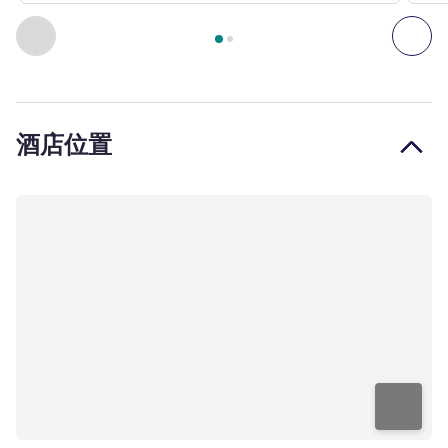
第
1
页，共
2
页
, 客房 1 : 配备 1 张大床的标准房 , 客房 2 
上一个 - 客房
下一
酒店位置