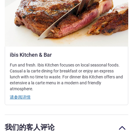
ibis Kitchen & Bar
Fun and fresh. Ibis Kitchen focuses on local seasonal foods.
Casual a la carte dining for breakfast or enjoy an express
lunch with no time to waste. For dinner ibis Kitchen offers and
extensive a la carte menu in a modern and friendly
atmosphere.
请参阅详情
我们的客人评论