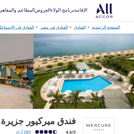
الإقامة
برنامج الولاء
العروض
المطاعم والمقاهي
الصفحة الرئيسية
الفنادق
الفنادق في مصر
الفنادق في الإسماعل
فندق ميركيور جزيرة 
ملاحظة أراء العملاء (رأي ALL)
4.6/5
285 أراء