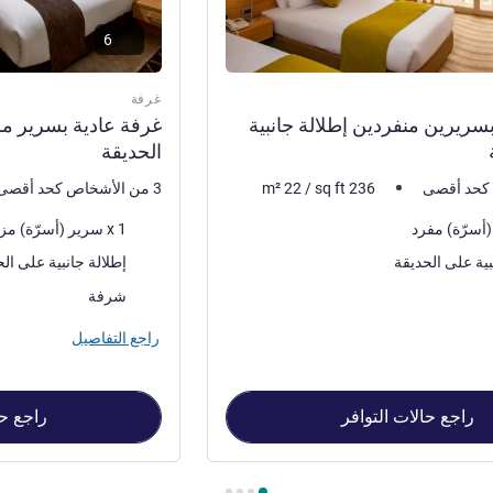
6
غرفة
سريرين منفردين إطلالة جانبية
غرفة عادية بسرير مز
الحديقة
236
sq ft
/
22
m²
3 من الأشخاص كحد أقصى
فرش السرير
1 x سرير (أسرّة) مزدوج
المناظر:
بية على الحديقة
إطلالة جانبية على ال
مة:
أكثر أماكن الإقامة:
شرفة
راجع التفاصيل
راجع حالات التوافر
راجع حا
جانبية على الحديقة , غرفة 2 : غرفة عادية بسرير مزدوج، إطلالة جانبية على الحديقة