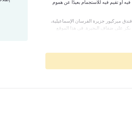
ه أو تقيم فيه للاستجمام بعيدًا عن هموم
دق ميركيور جزيرة الفرسان الإسماعيلية،
كر على ضفاف البحيرة. في هذا الموقع
ل الإسماعيلية، يقدم هذا الفندق ذو فئة الأربع
ين من رجال الأعمال والمسافرين لقضاء
رسان الإسماعيلية
ت المجهزة تجهيزًا جيدًا والتي تتسع لما يصل
ى الكثير من الأنشطة الرياضية. يقع الفندق المنعزل
ز المدينة وتقع قناة السويس المذهلة على بُعد
يقع الفندق على بعد 1 كم من وسط مدينة الإسماعيلية و120 كم عن القاهرة،
ح بشأن الأماكن التي يمكنك زيارتها، مثل
ميركيور جزيرة الفرسان الإسماعيلية. سواءً
 الرئيسي هو ضمان أن تستمتع بإقامتك بلحظات