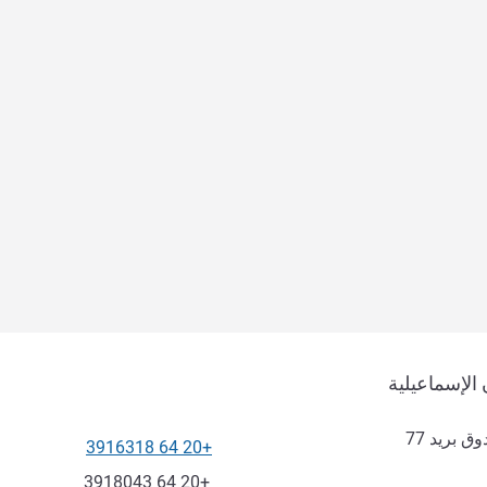
الإسماعيلية
 بريد 77
+20 64 3916318
الهاتف
فاكس
+20 64 3918043