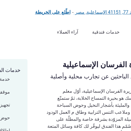
صر
-
اطّلع على الخريطة
خدمات فندقية
آراء العملاء
 الفرسان الإسماعيلية
خدمات الف
الباحثين عن تجارب محلية وأصلية
خدمة 
رة الفرسان الإسماعيلية، أوّل معلم
موقف
و بحيرة التمساح الخلابة، ثمّ ستمتّع
تجهيزا
 والمليئة بأشجار النخيل وحوض السباحة
ملاعب التنس الترابية وطاق م العمل الودود
حوض 
ة المزوّدة بشرفة خاصة والمطلّة على
صُمّم هذا الفندق ليوفّر لك كافة وسائل المتعة
إطلال