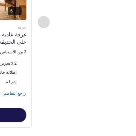
6
السابق - غرفة
غرفة
غرفة عادية ب
على الحديقة
3 من الأشخاص كحد أقصى
فرش السرير
2 x سرير (أسرّة) مفرد
المناظر:
إطلالة جان
أكثر أماكن الإقا
شرفة
راجع التفاصيل
الصفحة
1
من
4
, غرفة 1 : غرفة عادية بسريرين منفردين إطلالة 