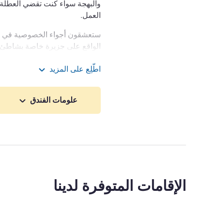
والبهجة سواء كنت تقضي العطلة في
العمل.
ستعشقون أجواء الخصوصية في فن
الواقع على جزيرة خاصة بشاطئ ب
الهادئ والمليء بالأخضر قبالة ساح
اطّلِع على المزيد
نجوم العديد من المزايا للمسافر
فندق ميركيور جزيرة الف
العطلات، بدءًا من قاعات الفعاليا
إلى 250 مشاركًا ووصولًا إل
علومات الفندق
على بُعد 1 كم فقط من مرك
ساعة فقط بالسيارة.
ويتوفر طاقم العمل لتقديم النصائ
متحف الإسماعيلية.
أنا وفريقي نرحب بكم في فندق 
الإقامات المتوفرة لدينا
كنت هنا للعمل أو للمتعة، هدفنا
لا تتنسى.