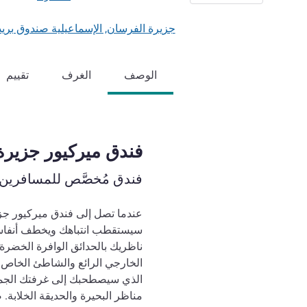
جزيرة الفرسان, الإسماعيلية صندوق بريد 77, 41151 الإسماعلية, م
الوصف
الغرف
تقييم
فندق ميركيور جزيرة
فندق مُخصَّص للمسافرين 
عندما تصل إلى فندق ميركيور جزي
سيستقطب انتباهك ويخطف أنفاسك ه
ناظريك بالحدائق الوافرة الخضرة
الخارجي الرائع والشاطئ الخاص و
الذي سيصطحبك إلى غرفتك الجميل
مناظر البحيرة والحديقة الخلابة. 