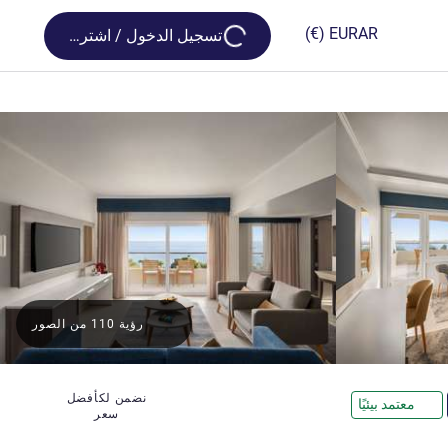
Loading...
(€)
EUR
AR
تسجيل الدخول / اشترك
رؤية 110 من الصور
نضمن لكأفضل
معتمد بيئيًا
سعر