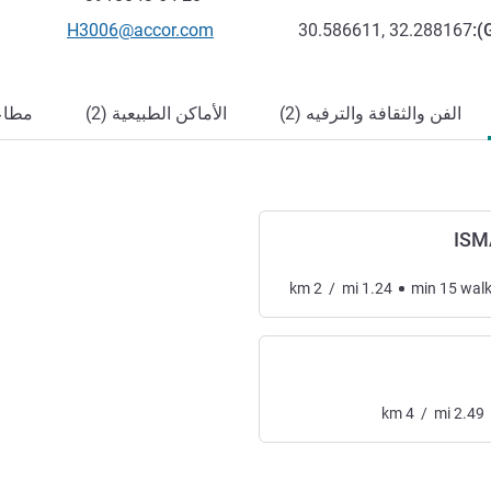
تواصل معنا عبر البريد الإلكترون
H3006@accor.com
30.586611, 32.288167
):
الفن والثقافة والترفيه (2)
الأماكن الطبيعية (2)
مطاعم
ISM
km
2
/
mi
1.24
min
15
wal
km
4
/
mi
2.49