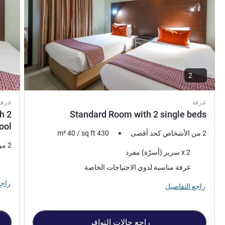
2
غرفة
غرفة
h 2
Standard Room with 2 single beds
ool
2 من الأشخاص كحد أقصى
430
sq ft
/
40
m²
2 من الأشخاص كحد أقصى
فرش السرير
2 x سرير (أسرّة) مفرد
فرش 
غرفة مناسبة لذوي الاحتياجات الخاصة
راجع
راجع التفاصيل
راجع حالات التوافر