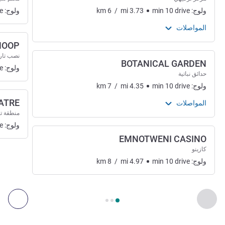
ولوج:
drive
10
min
3.73
mi
/
6
km
ولوج:
e
المواصلات
HOOP
نصب تار
BOTANICAL GARDEN
ولوج:
e
حدائق نباتية
ولوج:
drive
10
min
4.35
mi
/
7
km
ATRE
المواصلات
منطقة ت
ولوج:
e
EMNOTWENI CASINO
كازينو
ولوج:
drive
10
min
4.97
mi
/
8
km
الصفحة
1
من
3
, الفن والثقافة والترفيه 1 :, الفن والثقافة والترفيه 2 :
السابق - الفن والثقافة والترفيه
التال