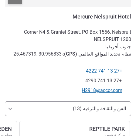
Mercure Nelspruit Hotel
Corner N4 & Graniet Street, PO Box 1556, Nelspruit
NELSPRUIT
1200
جنوب أفريقيا
نظام تحديد المواقع العالمي (
GPS
):
-25.467319, 30.956833
+27 13 741 4222
الهاتف
فاكس
+27 13 741 4290
تواصل معنا عبر البريد الإلكتروني
H2918@accor.com
الوصول والتنقل
الفن والثقافة والترفيه (13)
EDEN
REPTILE PARK
مركز ترفيهي
معلم سي