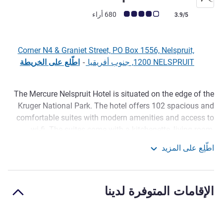
ملاحظة أراء العملاء (رأي ALL)
680 أراء
3.9/5
Corner N4 & Graniet Street, PO Box 1556, Nelspruit,
1200 NELSPRUIT, جنوب أفريقيا
-
اطّلع على الخريطة
The Mercure Nelspruit Hotel is situated on the edge of the
الوصف
Kruger National Park. The hotel offers 102 spacious and
comfortable suites with modern amenities and access to
wi-fi. The suites come with a kitchenette, living room,
bathroom with shower and bath tub. For professionals, the
اطّلِع على المزيد
hotel has 5 meeting rooms for professional events or
Mercure Nelspruit Hotel
conference. Enjoy a relaxing time next to our swimming
pool with a cocktail from the bar. The restaurant offers all-
الإقامات المتوفرة لدينا
you-can-eat breakfast buffet and South African cuisine.
The Mercure Nelspruit is ideally situated for guests to
explore the Kruger National Park, known for the diverse