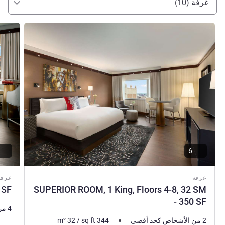
غرفة (10)
Square, the city's most attractive dining & shopping scene.
Brand new lobby & Liberte Lounge
راجع التفاصيل
راجع ال
إدارة الفندق Pierre Jotterand
6
غرفة
غرفة
 SF
SUPERIOR ROOM, 1 King, Floors 4-8, 32 SM
- 350 SF
4 من الأشخاص كحد أقصى
2 من الأشخاص كحد أقصى
344
sq ft
/
32
m²