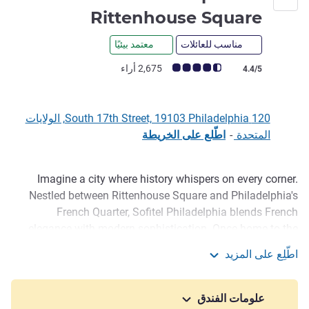
4.5 نجوم
Rittenhouse Square
مناسب للعائلات
معتمد بيئيًا
ملاحظة أراء العملاء (رأي ALL)
2,675 أراء
4.4/5
120 South 17th Street, 19103 Philadelphia, الولايات
المتحدة
-
اطّلع على الخريطة
Imagine a city where history whispers on every corner.
الوصف
Nestled between Rittenhouse Square and Philadelphia's
French Quarter, Sofitel Philadelphia blends French
elegance with modern sophistication. Once home to the
Philadelphia Stock Exchange, this historic building has
اطّلِع على المزيد
been transformed into a luxurious retreat in Center City.
Sofitel Philadelphia at Rittenhouse Square
From refined accommodations to exquisite French-inspired
dining at Liberté Lounge, every moment is an invitation to
علومات الفندق