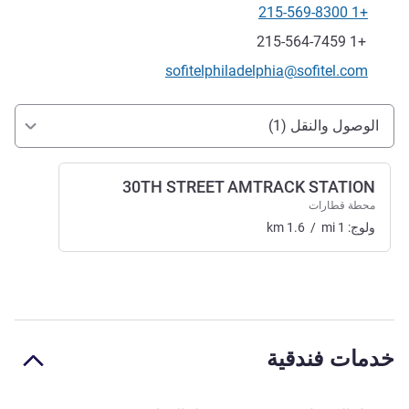
+1 215-569-8300
الهاتف
فاكس
+1 215-564-7459
تواصل معنا عبر البريد الإلكتروني
sofitelphiladelphia@sofitel.com
الوصول والتنقل
الوصول والنقل (1)
30TH STREET AMTRACK STATION
محطة قطارات
ولوج:
1
mi
/
1.6
km
خدمات فندقية