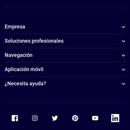
Empresa
Soluciones profesionales
Navegación
Aplicación móvil
¿Necesita ayuda?
Accor Facebook
Accor Instagram
Accor Twitter
Accor Pinterest
Accor Youtube
Accor Li