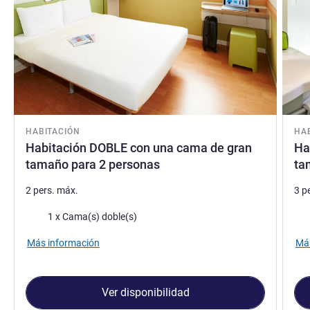
HABITACIÓN
HA
Habitación DOBLE con una cama de gran
Ha
tamaño para 2 personas
ta
2 pers. máx.
3 p
Ropa de cama
Rop
1 x Cama(s) doble(s)
Más información
Más
Ver disponibilidad