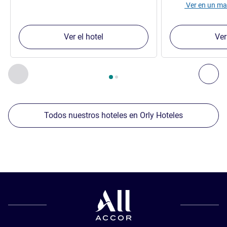
Ver en un m
Ver el hotel
Ver
Página
1
de
2
, Nuestros establecimientos cercanos 1 :, Nuest
Anterior - Nuestros establecimientos cercanos
Sig
Todos nuestros hoteles en Orly Hoteles