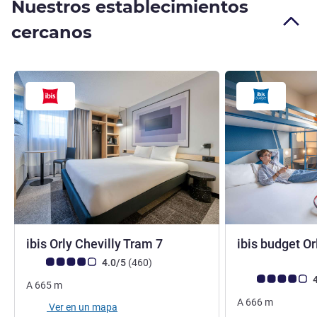
Nuestros establecimientos
cercanos
3 estrellas
ibis Orly Chevilly Tram 7
ibis budget Or
2 estrellas
Nota de clientes de Avis (Clasificación de ALL)
opiniones
4.0/5
(460
)
Nota de clientes d
4
A
665
m
A
666
m
Ver en un mapa