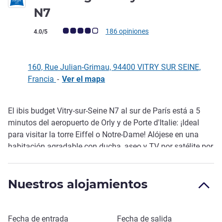
2 estrellas
N7
Nota de clientes de Avis (Clasificación de ALL)
186 opiniones
4.0/5
160, Rue Julian-Grimau, 94400 VITRY SUR SEINE,
Francia
-
Ver el mapa
El ibis budget Vitry-sur-Seine N7 al sur de París está a 5
Descripción
minutos del aeropuerto de Orly y de Porte d'Italie: ¡Ideal
para visitar la torre Eiffel o Notre-Dame! Alójese en una
habitación agradable con ducha, aseo y TV por satélite por
un precio asequible. Hay tres tipos de habitaciones
disponibles (con dos camas individuales, una cama
Nuestros alojamientos
grande o una cama grande y una cama superpuesta). WIFI
gratuito en todas las habitaciones. Cerca de la estación de
metro Villejuif Louis Aragon (línea 7).
Reservar este hotel
Fecha de entrada
Fecha de salida