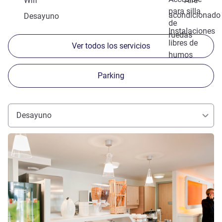
Wifi
Aire
para silla
acondicionado
Desayuno
de
Instalaciones
ruedas
libres de
Ver todos los servicios
humos
Parking
Desayuno
Más información