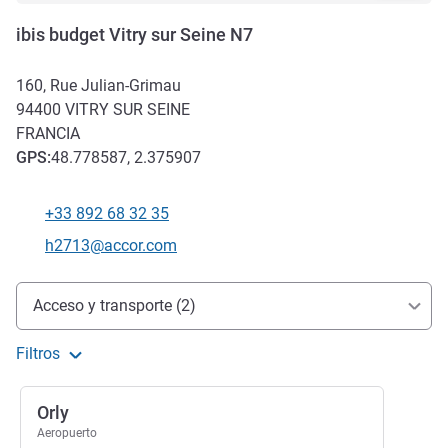
ibis budget Vitry sur Seine N7
160, Rue Julian-Grimau
94400
VITRY SUR SEINE
FRANCIA
GPS
:
48.778587, 2.375907
+33 892 68 32 35
Teléfono
Correo electrónico de contacto
h2713@accor.com
Acceso y transporte
Acceso y transporte (2)
Filtros
Orly
Aeropuerto