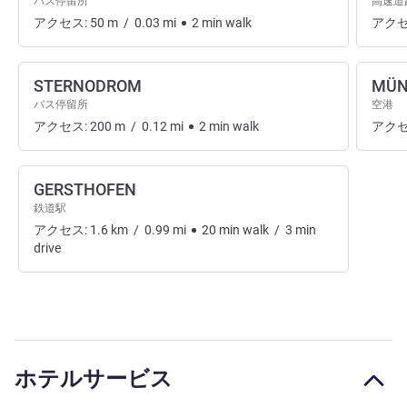
バス停留所
高速道
アクセス:
50
m
/
0.03
mi
2
min
walk
アクセ
STERNODROM
MÜN
バス停留所
空港
アクセス:
200
m
/
0.12
mi
2
min
walk
アクセ
GERSTHOFEN
鉄道駅
アクセス:
1.6
km
/
0.99
mi
20
min
walk
/
3
min
drive
ホテルサービス