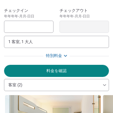
stations, 24/7 access, free WIFI and much more! Start your
day off right with an all-you-can-eat breakfast at an
このホテルを予約
チェックイン
チェックアウト
unbeatable price.
年年年年-月月-日日
年年年年-月月-日日
Augsburg reich an Tradition und Kultur hat mit ihrer über
2000 Jahre alten Geschichte viel zu bieten und ist immer
eine Reise wert! Unser ibis budget liegt nur 15 Minuten vom
1 客室, 1 大人
Stadtzentrum von Augsburg entfernt, verkehrsgünstig
gelegen an der A8.
特別料金
Dear Guests, We guarantee you high cleanliness &
hygiene standards not only since the pandemic - these are
料金を確認
enhanced & extended to give you a completely good & safe
feeling. We look forward to your visit!
客室 (2)
Bolormaa Ochirbat ホテル経営
詳細を表示
詳細