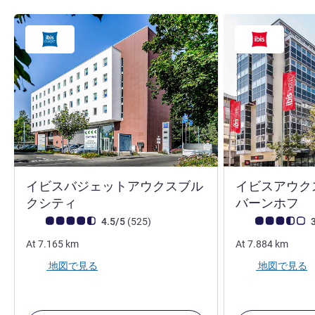
イビスバジェットアウクスブル
イビスアウク
2 つ星
クシティ
バーンホフ
お客さまの声 (確認済みレビュー アコーホテルズ)
件のレビュー
お客さまの声 (確
4.5/5
(525
)
3
At
7.165
km
At
7.884
km
地図で見る
地図で見る