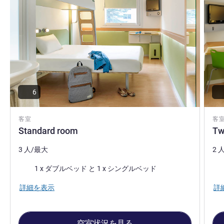
6
客室
客
Standard room
Tw
3 人/最大
2 
寝具
寝
1 x ダブルベッド と 1 x シングルベッド
詳細を表示
詳
空室状況を見る