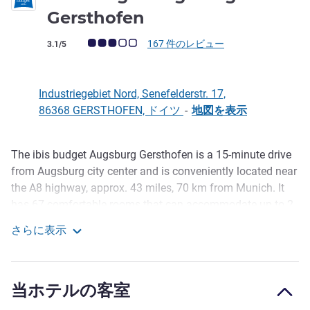
Gersthofen
お客さまの声 (確認済みレビュー アコーホテルズ)
167 件のレビュー
3.1/5
Industriegebiet Nord, Senefelderstr. 17,
86368 GERSTHOFEN, ドイツ
-
地図を表示
The ibis budget Augsburg Gersthofen is a 15-minute drive
説明
from Augsburg city center and is conveniently located near
the A8 highway, approx. 43 miles, 70 km from Munich. It
has 67 comfortable rooms that can accommodate up to 2
adults and 1 child under the age of 12. Enjoy free WIFI
さらに表示
access and start your day with our buffet breakfast. We
ibis budget Augsburg Gersthofen
also offer free parking at the hotel.
Get the most out of your budget. Our affordable prices
当ホテルの客室
include comfortable beds, rooms equipped with charging