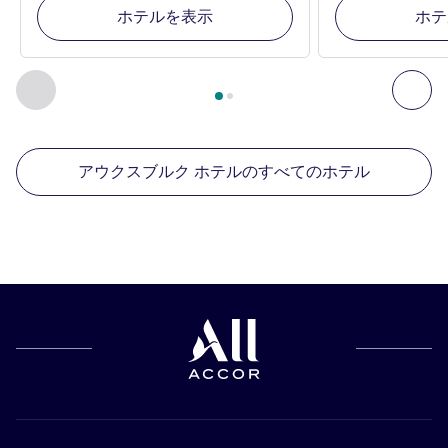
ホテルを表示
ホテ
2
ページ中
1
ページ
, 周辺の他の施設 1 :, 周辺の他の施設 2 :,
前に戻る - 周辺の他の施設
次へ
アウクスブルク ホテルのすべてのホテル