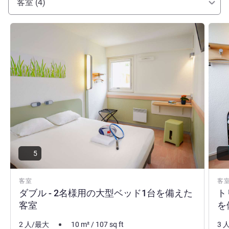
客室 (4)
詳細を表示
詳細
5
客室
客
ダブル - 2名様用の大型ベッド1台を備えた
ト
客室
を
2 人/最大
10
m²
/
107
sq ft
3 