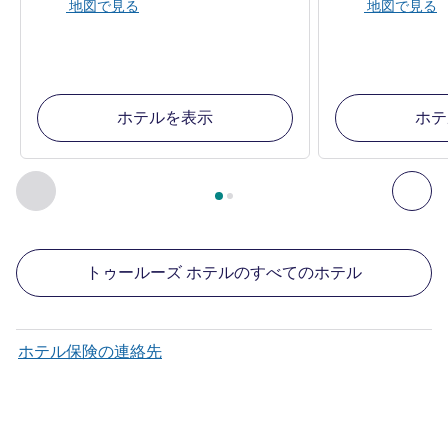
地図で見る
地図で見る
ホテルを表示
ホテ
2
ページ中
1
ページ
, 周辺の他の施設 1 :, 周辺の他の施設 2 :,
前に戻る - 周辺の他の施設
次へ
トゥールーズ ホテルのすべてのホテル
ホテル保険の連絡先