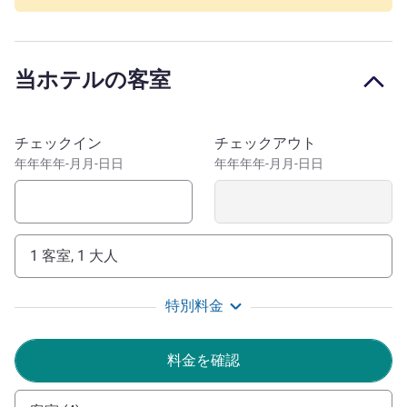
位置しています。市内中心部からわずか 15 分。キャピト
ル広場、ウィルソン広場、サン セルナン大聖堂、さまざ
まな美術館へも簡単にアクセスでき、魅力的な街並みを散
当ホテルの客室
策したり、庭園を巡ったりと、1 日を過ごすのに最適で
す。2026 年より、宿泊施設とレストランにおける持続可
能な観光の主要基準であるグリーンキー認証を取得してい
このホテルを予約
チェックイン
チェックアウト
ます。
年年年年-月月-日日
年年年年-月月-日日
イビスバジェット トゥールーズ サントル ガールの従業
員一同、お客さまのお越しをお待ちしております。ビジネ
スでも観光でも、ゆったりとした時間の流れに浸ることが
できます。ピンクシティのゆったりとしたライフスタイル
1 客室, 1 大人
をご満喫ください。
GUILLEMETTE FAURE ホテル経営
特別料金
料金を確認