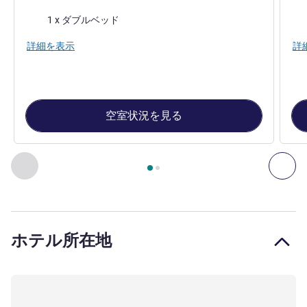
寝具
寝
1 x ダブルベッド
詳細を表示
詳
空室状況を見る
2
ページ中
1
ページ
, 客室 1 : ダブル - 2名様用の大型ベッ
前に戻る - 客室
次へ
ホテル所在地