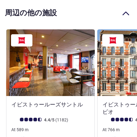
周辺の他の施設
3 つ星
イビストゥールーズサントル
イビストゥー
3 つ星
ビオ
お客さまの声 (確認済みレビュー アコーホテルズ)
件のレビュー
お客さまの声 (確
4.4/5
(1182
)
4
At
589
m
At
766
m