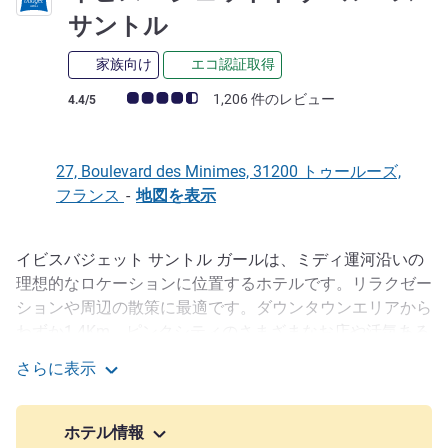
2 つ星
サントル
家族向け
エコ認証取得
お客さまの声 (確認済みレビュー アコーホテルズ)
1,206 件のレビュー
4.4/5
27, Boulevard des Minimes, 31200 トゥールーズ,
フランス
-
地図を表示
イビスバジェット サントル ガールは、ミディ運河沿いの
説明
理想的なロケーションに位置するホテルです。リラクゼー
ションや周辺の散策に最適です。ダウンタウンエリアから
わずか1.4Km、ピンクシティのさまざまなお店や活気ある
雰囲気をご体感ください。SNCFマタビアウ駅に近く、ご
さらに表示
旅行の方にも便利です。ホテルは100%禁煙、広い朝食会
イビスバジェットトゥールーズサントル
場とテラスをご利用いただけます。無料の屋外駐車場。
ホテル情報
当ホテルは、ガロンヌ川と地中海を結ぶミディ運河沿いに