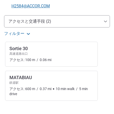
Eメール
H2584@ACCOR.COM
アクセスと交通機関
アクセスと交通手段 (2)
フィルター
Sortie 30
高速道路出口
アクセス:
100
m
/
0.06
mi
MATABIAU
鉄道駅
アクセス:
600
m
/
0.37
mi
10
min
walk
/
5
min
drive