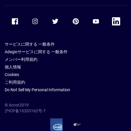
Accor Facebook
Accor Instagram
Accor Twitter
Accor Pinterest
Accor Youtube
Accor Li
サービスに関する 一般条件
Adagioサービスに関する 一般条件
メンバー利用規約
個人情報
Cookies
ご利用規約
Do Not Sell My Personal Information
© Accor2019
沪ICP备10203162号-7
SSL Secure – globalSign