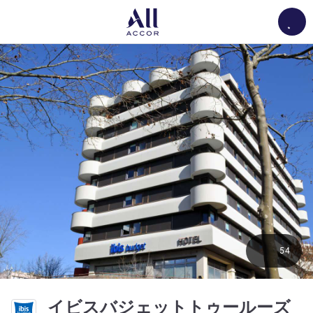
Load
54
イビスバジェットトゥールーズ