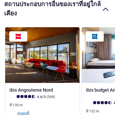
สถานประกอบการอื่นของเราที่อยู่ใกล้
เคียง
3 ดาว
ibis Angouleme Nord
ibis budget 
คะแนนความคิดเห็นจากแขก (เรทติ้งบน ALL)
รีวิว รายการ
4.6/5
(598
)
คะแนนความคิดเห็
4
ที่
130
m
ที่
152
m
ดูแผนที่