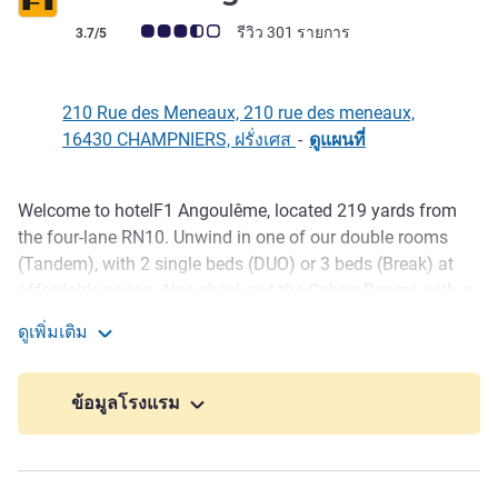
คะแนนความคิดเห็นจากแขก (เรทติ้งบน ALL)
รีวิว 301 รายการ
3.7/5
210 Rue des Meneaux, 210 rue des meneaux,
16430 CHAMPNIERS, ฝรั่งเศส
-
ดูแผนที่
Welcome to hotelF1 Angoulême, located 219 yards from
รายละเอียด
the four-lane RN10. Unwind in one of our double rooms
(Tandem), with 2 single beds (DUO) or 3 beds (Break) at
affordable prices. Also check out the Cabrio Rooms with a
shower and private bathroom facilities. All rooms include:
ดูเพิ่มเติม
USB jacks, a 22'" flat-screen TV and WC area. A low-cost
hotelF1 Angoulême
hotel in Angoulême with free WiFi, private parking and
open terrace.
ข้อมูลโรงแรม
Welcome to Angoulême, the capital of comics and on the
doorstep of the famous Cognac and Périgord vineyards.
Close to shops, restaurants and fast-food outlets, hotelF1