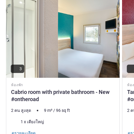
3
ห้องพัก
ห้อง
Cabrio room with private bathroom - New
Ta
#ontheroad
#o
2 คน สูงสุด
9
m²
/
96
sq ft
2 ค
เครื่องนอน
เคร
1 x เตียงใหญ่
ดูรายละเอียด
ดูร