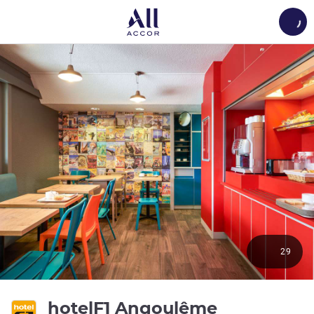
Load
29
1 ดาว
hotelF1 Angoulême