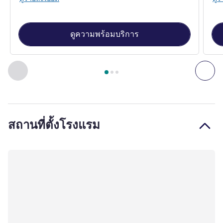
ดูความพร้อมบริการ
หน้า
1
จาก
3
, ห้องพัก 1 : Cabrio room with private bathroom 
ก่อนหน้า - ห้องพัก
ถัดไ
สถานที่ตั้งโรงแรม