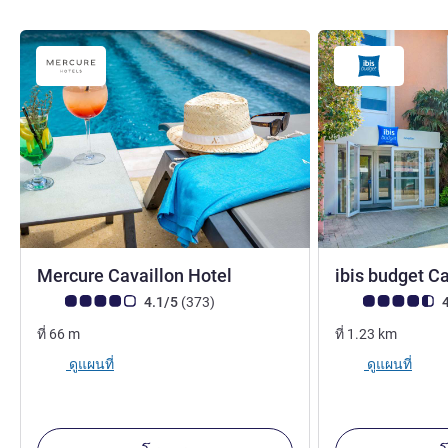
4 ดาว
Mercure Cavaillon Hotel
ibis budget C
คะแนนความคิดเห็นจากแขก (เรทติ้งบน ALL)
รีวิว รายการ
คะแนนความคิดเห็
4.1/5
(373
)
4
ที่
66
m
ที่
1.23
km
ดูแผนที่
ดูแผนที่