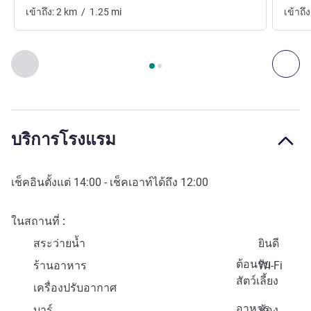
เข้าถึง:
2
km
/
1.25
mi
เข้าถึง
หน้า
1
จาก
2
, การเข้าถึงและระบบขนส่ง 1 :, การเข้าถึงและระบ
ก่อนหน้า - การเข้าถึงและระบบขนส่ง
ถัด
บริการโรงแรม
เช็คอินตั้งแต่
14:00
- เช็คเอาท์ได้ถึง
12:00
ในสถานที่
สระว่ายน้ำ
ยินดี
ต้อนรับ
ร้านอาหาร
Wi-Fi
สัตว์เลี้ยง
เครื่องปรับอากาศ
อาหาร
บาร์
ห้อง