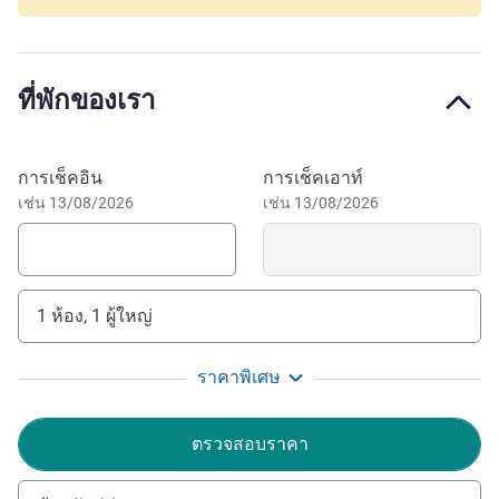
5 min from exit 25 of A7 highway, 30 min from Avignon
TGV train station and 1.2 miles from downtown Cavaillon.
Majestic Mont Ventoux: 27 miles. Town of apt: 30 min.
ที่พักของเรา
Taste the renowned wines of our region. Sunny climate
and ideal base for visiting Lubéron's beautiful villages:
Gordes, Roussillon, Lourmarin, Ménerbes, Fontaine de
จองโรงแรมนี้
การเช็คอิน
การเช็คเอาท์
Vaucluse. Alpilles, St Rémy de Provence, Les Baux &
เช่น 13/08/2026
เช่น 13/08/2026
Avignon, City of Popes.
Enjoy a stay at ibis de Cavaillon while exploring the
Luberon and the Alpilles. Ideally located, you can admire
our rich landscapes and heritage in the heart of Provence.
1 ห้อง, 1 ผู้ใหญ่
Discover our magnificent region
Magali MUBIAYI ฝ่ายบริหารโรงแรม
ราคาพิเศษ
ตรวจสอบราคา