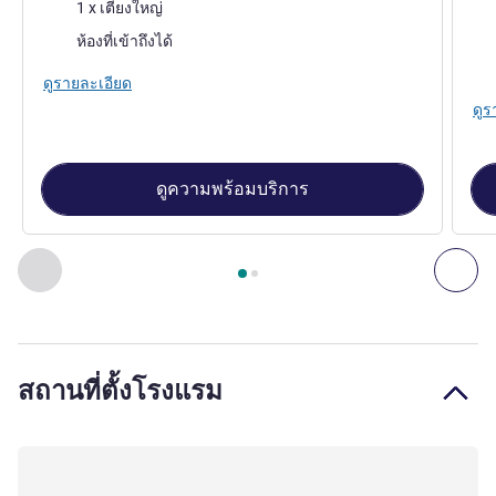
เครื่องนอน
1 x เตียงใหญ่
เคร
ห้องที่เข้าถึงได้
วิว:
ดูรายละเอียด
ดูร
ดูความพร้อมบริการ
หน้า
1
จาก
2
, ห้องพัก 1 : Standard Room with 1 double bed , 
ก่อนหน้า - ห้องพัก
ถัดไ
สถานที่ตั้งโรงแรม