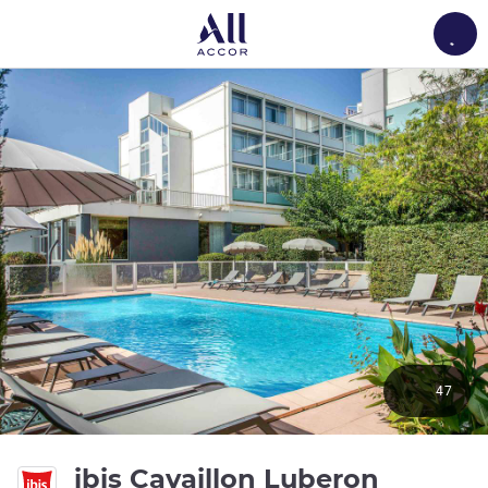
Load
47
3 ดาว
ibis Cavaillon Luberon