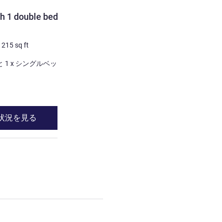
客室
h 1 double bed and 1
Room with twin beds
2 人/最大
15
m²
/
161
sq ft
/
215
sq ft
寝具
1 x シングルベッド2台
1 x ダブルベッド と 1 x シングルベッド
詳細を表示
状況を見る
空室状況を見
th 1 double bed and 1 single bed