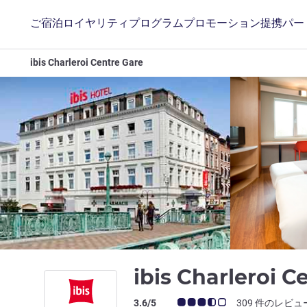
ご宿泊
ロイヤリティプログラム
プロモーション
提携パー
ibis Charleroi Centre Gare
ibis Charleroi 
お客さまの声 (確認済みレビュー アコー
3.6/5
309 件のレビュ