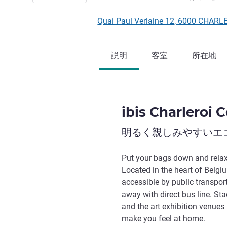
Quai Paul Verlaine 12, 6000 CH
説明
客室
所在地
ibis Charleroi 
明るく親しみやすいエ
Put your bags down and relax a
Located in the heart of Belgiu
accessible by public transport
away with direct bus line. St
and the art exhibition venues 
make you feel at home.