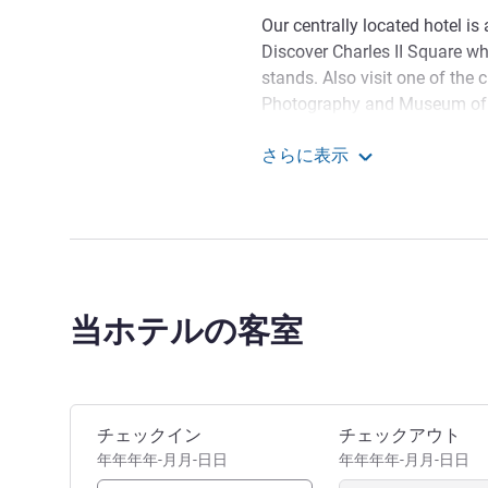
Our centrally located hotel is 
Discover Charles II Square wh
stands. Also visit one of th
Photography and Museum of Fi
attractions. If you're looking f
さらに表示
detour through the Streekhuis 
ibis Charleroi Centre Ga
Our hotel, ideally located next
easily accessible by public tr
stops close to the hotel, and
minutes by car.
当ホテルの客室
Make the most of your stay 
just 200m across the Sambre 
only 7km away. Museums & sh
このホテルを予約
チェックイン
チェックアウト
Aline Jonet ホテル経営
年年年年-月月-日日
年年年年-月月-日日