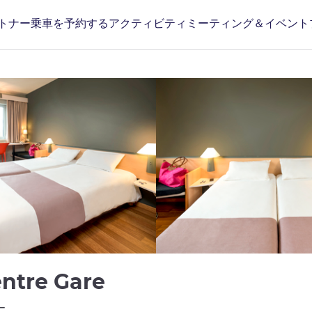
トナー
乗車を予約する
アクティビティ
ミーティング＆イベント
3 つ星
Centre Gare
ホテルズ)
ー