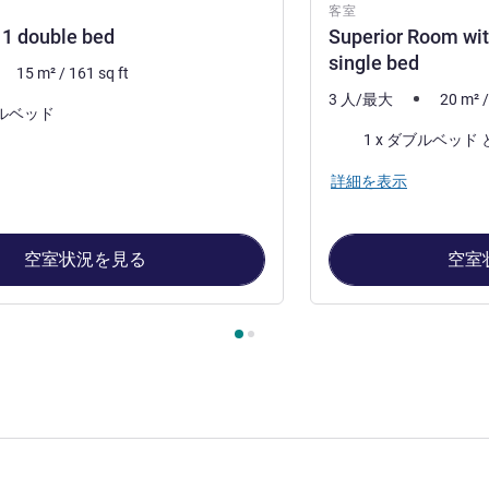
客室
 1 double bed
Superior Room wit
single bed
15
m²
/
161
sq ft
3 人/最大
20
m²
ブルベッド
寝具
詳細を表示
空室状況を見る
空室
ージ
, 客室 1 : Room with 1 double bed , 客室 2 : Superior Room wi