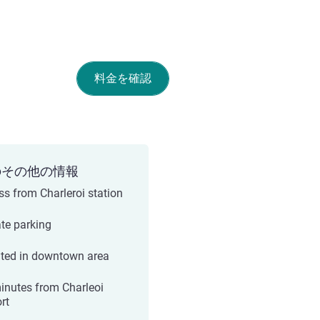
料金を確認
のその他の情報
ss from Charleroi station
ate parking
ted in downtown area
inutes from Charleoi
rt