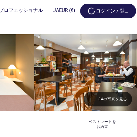
Loading...
プロフェッショナル
JA
EUR
(€)
ログイン / 登録
34の写真を見る
ベストレートを
お約束