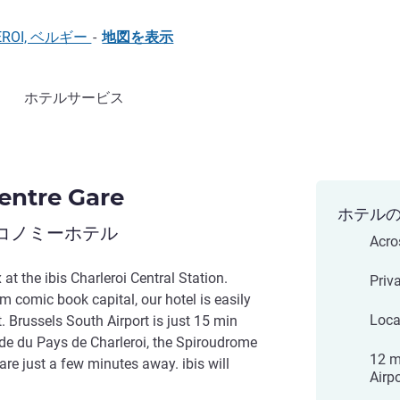
ARLEROI, ベルギー
-
地図を表示
ホテルサービス
Centre Gare
ホテル
コノミーホテル
Acro
t the ibis Charleroi Central Station.
Priv
m comic book capital, our hotel is easily
Loca
. Brussels South Airport is just 15 min
ade du Pays de Charleroi, the Spiroudrome
12 m
are just a few minutes away. ibis will
Airpo