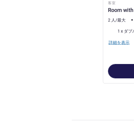
客室
Room with
2 人/最大
寝具
1 x ダ
詳細を表示
2
ページ中
1
ペ